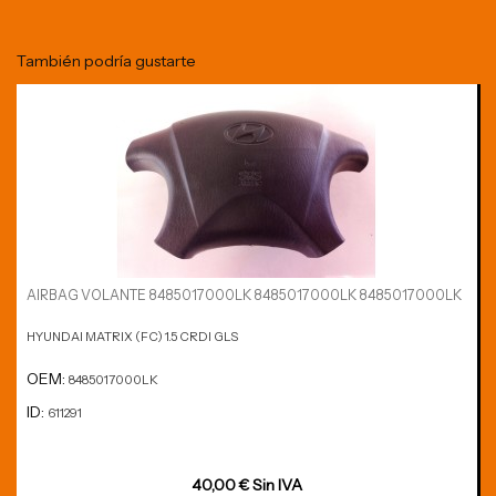
También podría gustarte
AIRBAG VOLANTE 8485017000LK 8485017000LK 8485017000LK
HYUNDAI MATRIX (FC) 1.5 CRDI GLS
OEM:
8485017000LK
ID:
611291
40,00 € Sin IVA