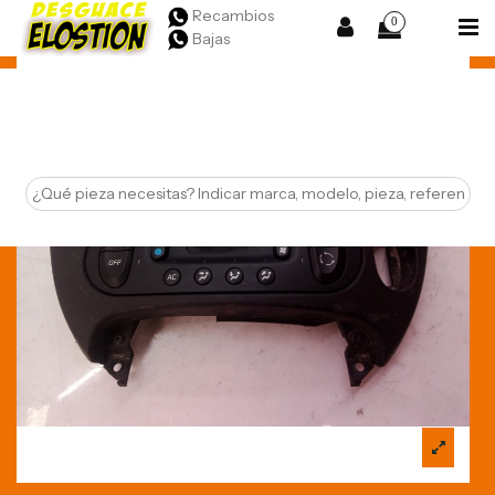
Recambios
0
Bajas