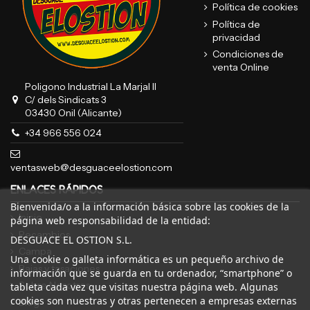
Política de cookies
Política de
privacidad
Condiciones de
venta Online
Poligono Industrial La Marjal II
C/ dels Sindicats 3
03430 Onil (Alicante)
+34 966 556 024
ventasweb@desguaceelostion.com
ENLACES RÁPIDOS
Bienvenida/o a la información básica sobre las cookies de la
Inicio
página web responsabilidad de la entidad:
Recambios
DESGUACE EL OSTION S.L.
Campa
Una cookie o galleta informática es un pequeño archivo de
Bajas y tasaciones
información que se guarda en tu ordenador, “smartphone” o
Sobre Nosotros
tableta cada vez que visitas nuestra página web. Algunas
cookies son nuestras y otras pertenecen a empresas externas
Blog