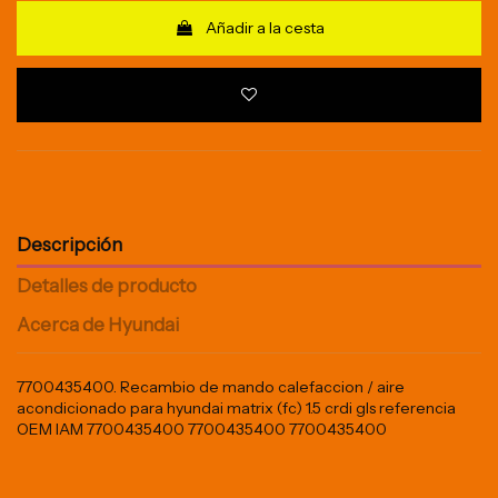
Añadir a la cesta
Descripción
Detalles de producto
Acerca de Hyundai
7700435400. Recambio de mando calefaccion / aire
acondicionado para hyundai matrix (fc) 1.5 crdi gls referencia
OEM IAM 7700435400 7700435400 7700435400