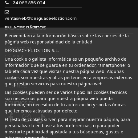
+34 966 556 024
ventasweb@desguaceelostion.com
ENLACES RÁPIDOS
Bienvenida/o a la información básica sobre las cookies de la
Inicio
página web responsabilidad de la entidad:
Recambios
DESGUACE EL OSTION S.L.
Campa
Una cookie o galleta informática es un pequeño archivo de
Bajas y tasaciones
información que se guarda en tu ordenador, “smartphone” o
Sobre Nosotros
tableta cada vez que visitas nuestra página web. Algunas
cookies son nuestras y otras pertenecen a empresas externas
Blog
que prestan servicios para nuestra página web.
Contacto
Las cookies pueden ser de varios tipos: las cookies técnicas
Canal Ético
son necesarias para que nuestra página web pueda
SÍGUENOS EN
funcionar, no necesitan de tu autorización y son las únicas
que tenemos activadas por defecto.
El resto de cookies sirven para mejorar nuestra página, para
personalizarla en base a tus preferencias, o para poder
mostrarte publicidad ajustada a tus búsquedas, gustos e
intereses personales.