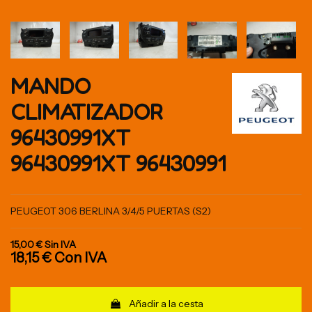
MANDO
CLIMATIZADOR
96430991XT
96430991XT 96430991
PEUGEOT 306 BERLINA 3/4/5 PUERTAS (S2)
15,00 €
Sin IVA
18,15 €
Con IVA
Añadir a la cesta