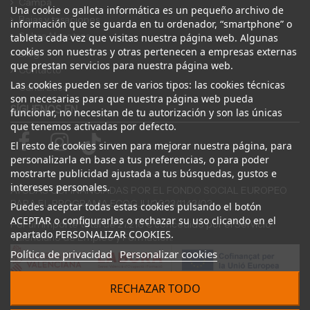
Campa
Una cookie o galleta informática es un pequeño archivo de
Bajas y tasaciones
información que se guarda en tu ordenador, “smartphone” o
Sobre Nosotros
tableta cada vez que visitas nuestra página web. Algunas
cookies son nuestras y otras pertenecen a empresas externas
Blog
que prestan servicios para nuestra página web.
Contacto
Las cookies pueden ser de varios tipos: las cookies técnicas
Canal Ético
son necesarias para que nuestra página web pueda
SÍGUENOS EN
funcionar, no necesitan de tu autorización y son las únicas
que tenemos activadas por defecto.
El resto de cookies sirven para mejorar nuestra página, para
personalizarla en base a tus preferencias, o para poder
mostrarte publicidad ajustada a tus búsquedas, gustos e
intereses personales.
AYUDAS COFINANCIADAS POR EL FONDO SOCIAL EUROPEO
PARA EL PROGRAMA ECOGJU/2023/1143/03
Puedes aceptar todas estas cookies pulsando el botón
ACEPTAR o configurarlas o rechazar su uso clicando en el
Por un importe total de 27.216 € concedido por el Servicio
apartado PERSONALIZAR COOKIES.
Valenciano de Empleo y Formación.
Política de privacidad
Personalizar cookies
RECHAZAR TODO