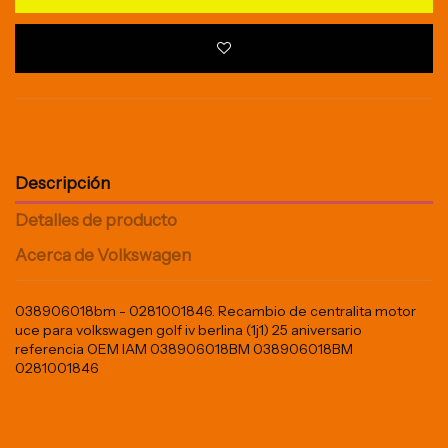
Descripción
Detalles de producto
Acerca de Volkswagen
038906018bm - 0281001846. Recambio de centralita motor
uce para volkswagen golf iv berlina (1j1) 25 aniversario
referencia OEM IAM 038906018BM 038906018BM
0281001846