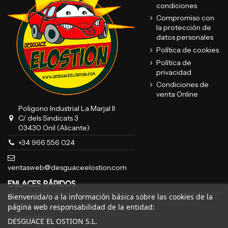
condiciones
Compromiso con
la protección de
datos personales
Política de cookies
Política de
privacidad
Condiciones de
venta Online
Poligono Industrial La Marjal II
C/ dels Sindicats 3
03430 Onil (Alicante)
+34 966 556 024
ventasweb@desguaceelostion.com
ENLACES RÁPIDOS
Bienvenida/o a la información básica sobre las cookies de la
Inicio
página web responsabilidad de la entidad:
Recambios
DESGUACE EL OSTION S.L.