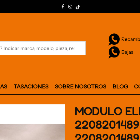
Recamb
Bajas
JAS
TASACIONES
SOBRE NOSOTROS
BLOG
C
MODULO EL
2208201489
2208201489