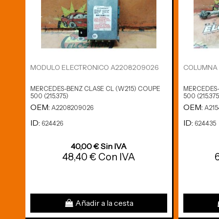
MODULO ELECTRONICO A2208209026
COLUMNA 
MERCEDES-BENZ CLASE CL (W215) COUPE
MERCEDES-
500 (215.375)
500 (215.375
OEM:
OEM:
A2208209026
A215
ID:
ID:
624426
624435
40,00 € Sin IVA
48,40 € Con IVA
Añadir a la cesta