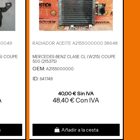
00049
RADIADOR ACEITE A2155000000 38648
TAP
A11
5) COUPE
MERCEDES-BENZ CLASE CL (W215) COUPE
MERC
500 (215.375)
500 (
OEM:
OE
A2155000000
ID:
ID:
641748
6
40,00 € Sin IVA
A
48,40 € Con IVA
a
Añadir a la cesta