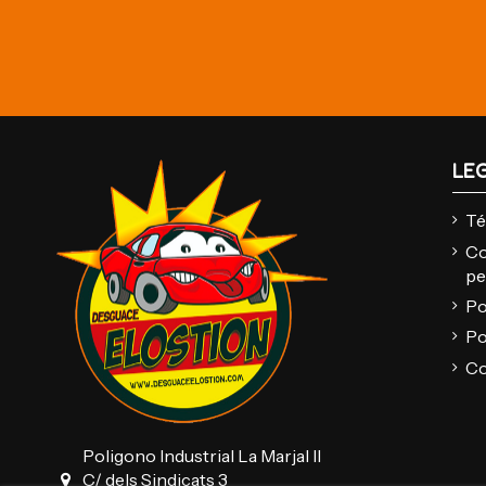
LE
Té
Co
pe
Po
Po
Co
Poligono Industrial La Marjal II
C/ dels Sindicats 3