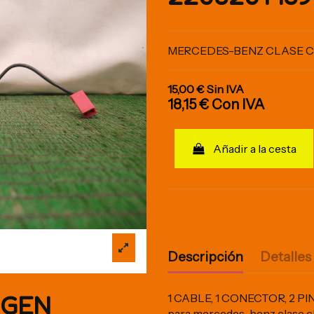
MERCEDES-BENZ CLASE CL 
15,00 €
Sin IVA
18,15 €
Con IVA
Añadir a la cesta
Descripción
Detalles
IGEN
1 CABLE, 1 CONECTOR, 2 PI
para mercedes-benz clase cl