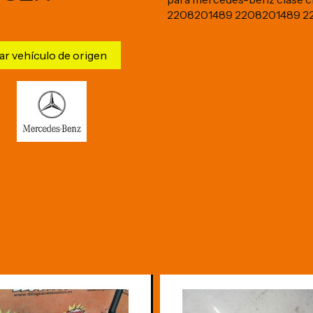
2208201489 2208201489 2
ar vehículo de origen