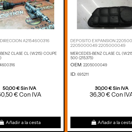
DIRECCION A2154600316
DEPOSITO EXPANSION 22050
2205000049 2205000049
BENZ CLASE CL (W215) COUPE
MERCEDES-BENZ CLASE CL (W21
)
500 (215.375)
OEM:
4600316
2205000049
ID:
695211
50,00 € Sin IVA
30,00 € Sin IVA
60,50 € Con IVA
36,30 € Con IV
Añadir a la cesta
Añadir a la cest