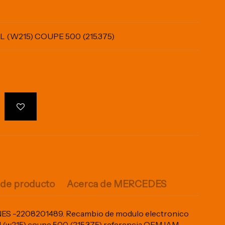
(W215) COUPE 500 (215.375)
 de producto
Acerca de MERCEDES
NES -2208201489. Recambio de modulo electronico
 (w215) coupe 500 (215.375) referencia OEM IAM