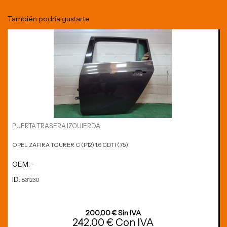
También podría gustarte
PUERTA TRASERA IZQUIERDA
OPEL ZAFIRA TOURER C (P12) 1.6 CDTI (75)
OEM:
-
ID:
831230
200,00 € Sin IVA
242,00 € Con IVA