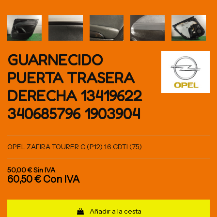
GUARNECIDO
PUERTA TRASERA
DERECHA 13419622
340685796 1903904
OPEL ZAFIRA TOURER C (P12) 1.6 CDTI (75)
50,00 €
Sin IVA
60,50 €
Con IVA
Añadir a la cesta