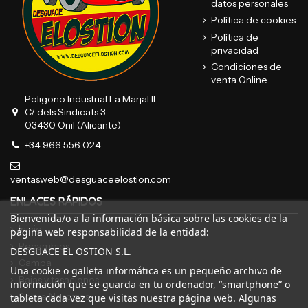
datos personales
Política de cookies
Política de
privacidad
Condiciones de
venta Online
Poligono Industrial La Marjal II
C/ dels Sindicats 3
03430 Onil (Alicante)
+34 966 556 024
ventasweb@desguaceelostion.com
ENLACES RÁPIDOS
Bienvenida/o a la información básica sobre las cookies de la
Inicio
página web responsabilidad de la entidad:
Recambios
DESGUACE EL OSTION S.L.
Campa
Una cookie o galleta informática es un pequeño archivo de
Bajas y tasaciones
información que se guarda en tu ordenador, “smartphone” o
Sobre Nosotros
tableta cada vez que visitas nuestra página web. Algunas