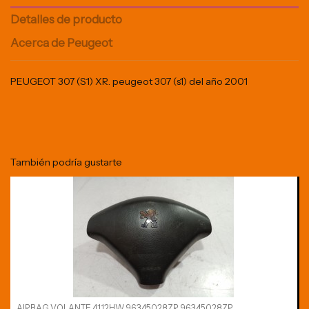
Detalles de producto
Acerca de Peugeot
PEUGEOT 307 (S1) XR. peugeot 307 (s1) del año 2001
También podría gustarte
AIRBAG VOLANTE 4112HW 96345028ZR 96345028ZR