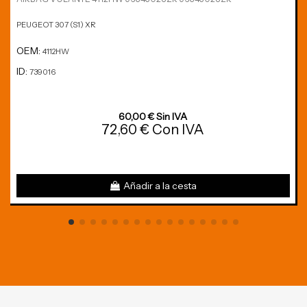
PEUGEOT 307 (S1) XR
OEM:
4112HW
ID:
739016
60,00 € Sin IVA
72,60 € Con IVA
Añadir a la cesta