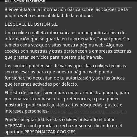
ENLACES RÁPIDOS
Bienvenida/o a la información básica sobre las cookies de la
Inicio
página web responsabilidad de la entidad:
Recambios
DESGUACE EL OSTION S.L.
Campa
Una cookie o galleta informática es un pequeño archivo de
Bajas y tasaciones
información que se guarda en tu ordenador, “smartphone” o
Sobre Nosotros
tableta cada vez que visitas nuestra página web. Algunas
cookies son nuestras y otras pertenecen a empresas externas
Blog
que prestan servicios para nuestra página web.
Contacto
Las cookies pueden ser de varios tipos: las cookies técnicas
Canal Ético
son necesarias para que nuestra página web pueda
SÍGUENOS EN
funcionar, no necesitan de tu autorización y son las únicas
que tenemos activadas por defecto.
El resto de cookies sirven para mejorar nuestra página, para
personalizarla en base a tus preferencias, o para poder
mostrarte publicidad ajustada a tus búsquedas, gustos e
intereses personales.
AYUDAS COFINANCIADAS POR EL FONDO SOCIAL EUROPEO
PARA EL PROGRAMA ECOGJU/2023/1143/03
Puedes aceptar todas estas cookies pulsando el botón
ACEPTAR o configurarlas o rechazar su uso clicando en el
Por un importe total de 27.216 € concedido por el Servicio
apartado PERSONALIZAR COOKIES.
Valenciano de Empleo y Formación.