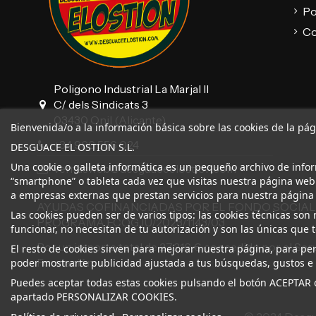
Po
Co
Poligono Industrial La Marjal II
C/ dels Sindicats 3
03430 Onil (Alicante)
Bienvenida/o a la información básica sobre las cookies de la pá
+34 966 556 024
DESGUACE EL OSTION S.L.
Una cookie o galleta informática es un pequeño archivo de info
ventasweb@desguaceelostion.com
“smartphone” o tableta cada vez que visitas nuestra página web
a empresas externas que prestan servicios para nuestra página
AYUDAS COFINANCIADAS POR EL FONDO SOCIAL
Las cookies pueden ser de varios tipos: las cookies técnicas s
PROGRAMA ECOGJU/2023/1143/03
funcionar, no necesitan de tu autorización y son las únicas que
Por un importe total de 27.216 € concedido por el Ser
El resto de cookies sirven para mejorar nuestra página, para per
Formación.
poder mostrarte publicidad ajustada a tus búsquedas, gustos e 
Puedes aceptar todas estas cookies pulsando el botón ACEPTAR o
apartado PERSONALIZAR COOKIES.