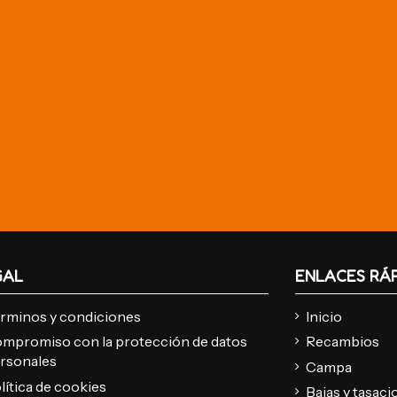
GAL
ENLACES RÁ
rminos y condiciones
Inicio
mpromiso con la protección de datos
Recambios
rsonales
Campa
lítica de cookies
Bajas y tasac