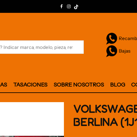
Recamb
Bajas
JAS
TASACIONES
SOBRE NOSOTROS
BLOG
C
VOLKSWAGE
BERLINA (1J