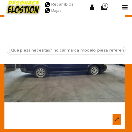
Recambios
0
Bajas