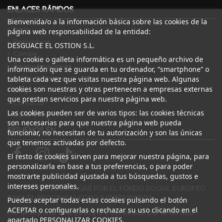
ENLACES RÁPIDOS
Bienvenida/o a la información básica sobre las cookies de la
Inicio
página web responsabilidad de la entidad:
Recambios
DESGUACE EL OSTION S.L.
Campa
Una cookie o galleta informática es un pequeño archivo de
Bajas y tasaciones
información que se guarda en tu ordenador, “smartphone” o
Sobre Nosotros
tableta cada vez que visitas nuestra página web. Algunas
cookies son nuestras y otras pertenecen a empresas externas
Blog
que prestan servicios para nuestra página web.
Contacto
Las cookies pueden ser de varios tipos: las cookies técnicas
Canal Ético
son necesarias para que nuestra página web pueda
SÍGUENOS EN
funcionar, no necesitan de tu autorización y son las únicas
que tenemos activadas por defecto.
El resto de cookies sirven para mejorar nuestra página, para
personalizarla en base a tus preferencias, o para poder
mostrarte publicidad ajustada a tus búsquedas, gustos e
intereses personales.
AYUDAS COFINANCIADAS POR EL FONDO SOCIAL EUROPEO
PARA EL PROGRAMA ECOGJU/2023/1143/03
Puedes aceptar todas estas cookies pulsando el botón
ACEPTAR o configurarlas o rechazar su uso clicando en el
Por un importe total de 27.216 € concedido por el Servicio
apartado PERSONALIZAR COOKIES.