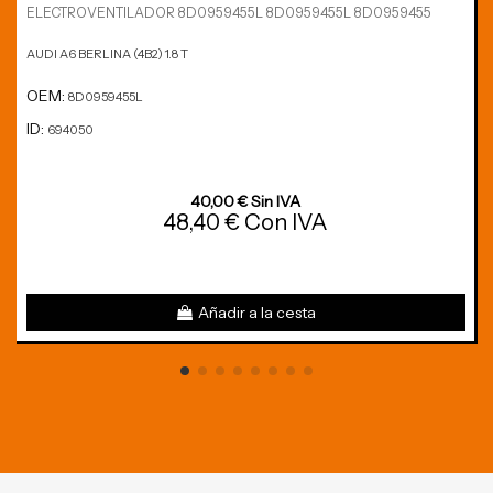
ELECTROVENTILADOR 8D0959455L 8D0959455L 8D0959455
AUDI A6 BERLINA (4B2) 1.8 T
OEM:
8D0959455L
ID:
694050
40,00 € Sin IVA
48,40 € Con IVA
Añadir a la cesta