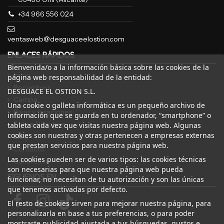
+34 966 556 024
ventasweb@desguaceelostion.com
ENLACES RÁPIDOS
Bienvenida/o a la información básica sobre las cookies de la
Inicio
página web responsabilidad de la entidad:
Recambios
DESGUACE EL OSTION S.L.
Campa
Una cookie o galleta informática es un pequeño archivo de
Bajas y tasaciones
información que se guarda en tu ordenador, “smartphone” o
Sobre Nosotros
tableta cada vez que visitas nuestra página web. Algunas
cookies son nuestras y otras pertenecen a empresas externas
Blog
que prestan servicios para nuestra página web.
Contacto
Las cookies pueden ser de varios tipos: las cookies técnicas
Canal Ético
son necesarias para que nuestra página web pueda
SÍGUENOS EN
funcionar, no necesitan de tu autorización y son las únicas
que tenemos activadas por defecto.
El resto de cookies sirven para mejorar nuestra página, para
personalizarla en base a tus preferencias, o para poder
mostrarte publicidad ajustada a tus búsquedas, gustos e