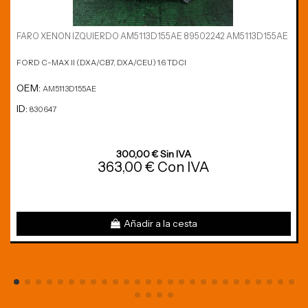
FARO XENON IZQUIERDO AM5113D155AE 89502242 AM5113D155AE
FORD C-MAX II (DXA/CB7, DXA/CEU) 1.6 TDCI
OEM:
AM5113D155AE
ID:
830647
300,00 € Sin IVA
363,00 € Con IVA
Añadir a la cesta