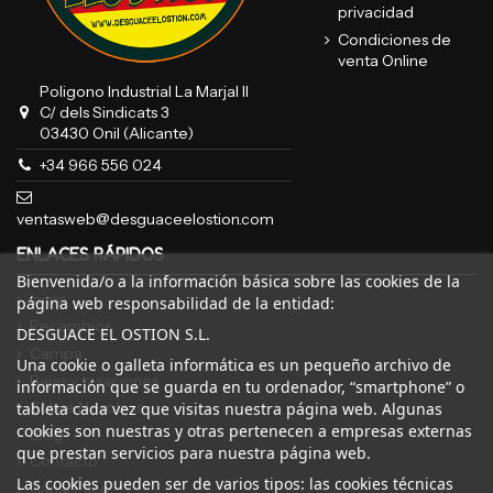
privacidad
Condiciones de
venta Online
Poligono Industrial La Marjal II
C/ dels Sindicats 3
03430 Onil (Alicante)
+34 966 556 024
ventasweb@desguaceelostion.com
ENLACES RÁPIDOS
Bienvenida/o a la información básica sobre las cookies de la
Inicio
página web responsabilidad de la entidad:
Recambios
DESGUACE EL OSTION S.L.
Campa
Una cookie o galleta informática es un pequeño archivo de
Bajas y tasaciones
información que se guarda en tu ordenador, “smartphone” o
Sobre Nosotros
tableta cada vez que visitas nuestra página web. Algunas
cookies son nuestras y otras pertenecen a empresas externas
Blog
que prestan servicios para nuestra página web.
Contacto
Las cookies pueden ser de varios tipos: las cookies técnicas
Canal Ético