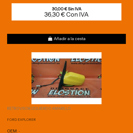
30,00 € Sin IVA
36,30 € Con IVA
Añadir a la cesta
RETROVISOR IZQUIERDO AMARILLO
FORD EXPLORER
OEM:
-