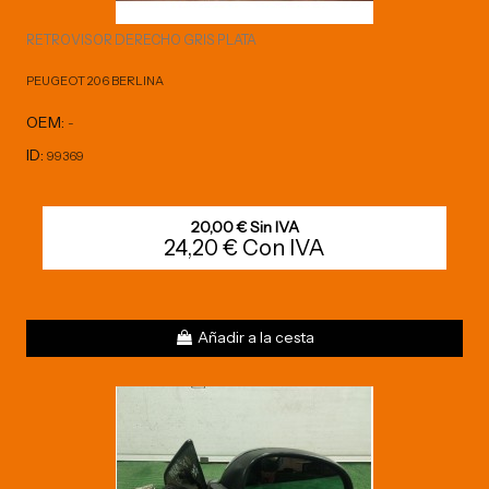
RETROVISOR DERECHO GRIS PLATA
PEUGEOT 206 BERLINA
OEM:
-
ID:
99369
20,00 € Sin IVA
24,20 € Con IVA
Añadir a la cesta