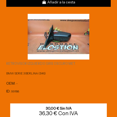
Añadir a la cesta
RETROVISOR IZQUIERDO GRIS OSCURO MET.
BMW SERIE 3 BERLINA (E46)
OEM:
-
ID:
99188
30,00 € Sin IVA
36,30 € Con IVA