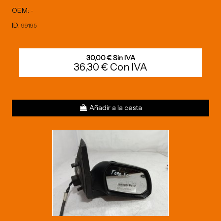
OEM:
-
ID:
99195
30,00 € Sin IVA
36,30 € Con IVA
Añadir a la cesta