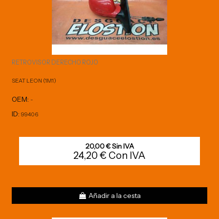
RETROVISOR DERECHO ROJO
SEAT LEON (1M1)
OEM:
-
ID:
99406
20,00 € Sin IVA
24,20 € Con IVA
Añadir a la cesta