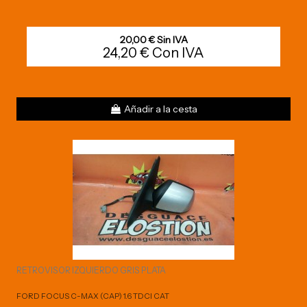
20,00 € Sin IVA
24,20 € Con IVA
Añadir a la cesta
RETROVISOR IZQUIERDO GRIS PLATA
FORD FOCUS C-MAX (CAP) 1.6 TDCI CAT