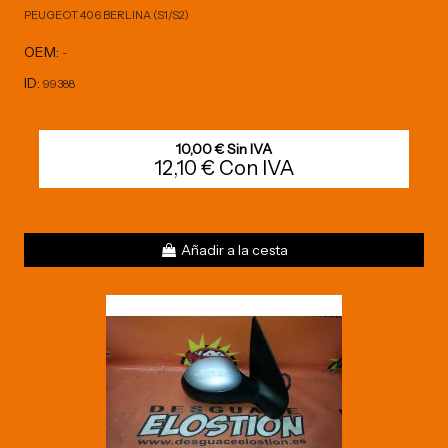
PEUGEOT 406 BERLINA (S1/S2)
OEM:
-
ID:
99388
10,00 € Sin IVA
12,10 € Con IVA
Añadir a la cesta