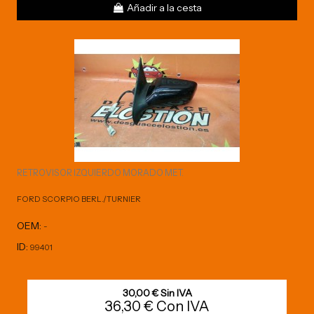
Añadir a la cesta
RETROVISOR IZQUIERDO MORADO MET.
FORD SCORPIO BERL./TURNIER
OEM:
-
ID:
99401
30,00 € Sin IVA
36,30 € Con IVA