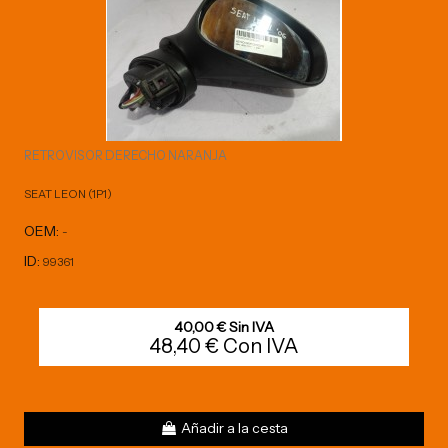
RETROVISOR DERECHO NARANJA
SEAT LEON (1P1)
OEM:
-
ID:
99361
40,00 € Sin IVA
48,40 € Con IVA
Añadir a la cesta