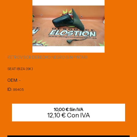
RETROVISOR DERECHO NEGRO (SIN PINTAR)
SEAT IBIZA (6K)
OEM:
-
ID:
99405
10,00 € Sin IVA
12,10 € Con IVA