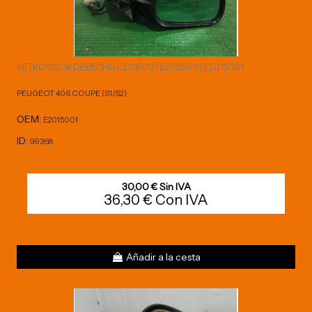
RETROVISOR DERECHO E2015001 E2025001 E2015001
PEUGEOT 406 COUPE (S1/S2)
OEM:
E2015001
ID:
99368
30,00 € Sin IVA
36,30 € Con IVA
Añadir a la cesta