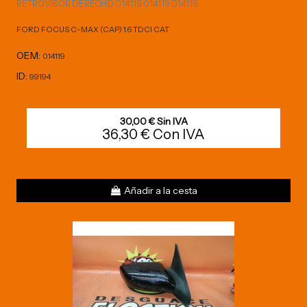
RETROVISOR DERECHO 014119 014119 014119
FORD FOCUS C-MAX (CAP) 1.6 TDCI CAT
OEM:
014119
ID:
99194
30,00 € Sin IVA
36,30 € Con IVA
Añadir a la cesta