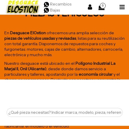
Recambios
0
Bajas
PIEZAS VEHÍCULOS
En
Desguace ElOstion
ofrecemos una amplia selección de
piezas de vehículos usadas y revisadas
, listas para su reutilización
con total garantía. Disponemos de repuestos para coches y
furgonetas: motores, cajas de cambio, alternadores, carrocería,
electrónica y mucho más.
Nuestro desguace está ubicado en el
Polígono Industrial La
Marjal II, Onil (Alicante)
, desde donde damos servicio a
particulares y talleres, apostando por la
economía circular
y el
ahorro en reparaciones. Contacta con nosotros y encuentra la
pieza que necesitas al mejor precio.
Encuentra aquí el recambio que necesitas para tu vehículo.
Puedes utilizar nuestra barra de búsuqeda lateral para filtrar por
marca, modelo, versión y categoría de la pieza, entre otros
filtros. También puedes utilitzar nuestra barra de búsqueda
avanzada situada bajo el menú e introducir la referencia del
fabricante, el modelo o el vehículo.