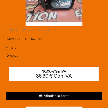
RETROVISOR DERECHO VERDE
BMW SERIE 3 BERLINA (E36)
OEM:
-
ID:
99190
30,00 € Sin IVA
36,30 € Con IVA
Añadir a la cesta