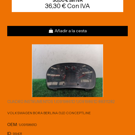
30,00 € Sin IVA
36,30 € Con IVA
Añadir a la cesta
CUADRO INSTRUMENTOS 1J0919861D 1J0919861D 88311282
VOLKSWAGEN BORA BERLINA (1J2) CONCEPTLINE
OEM:
1J0919861D
ID:
99431