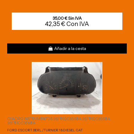
35,00 € Sin IVA
42,35 € Con IVA
Añadir a la cesta
CUADRO INSTRUMENTOS 96FB10C956BA 96FB10C956BA
96FB10C956BA
FORD ESCORT BERL./TURNIER 1.8 DIESEL CAT