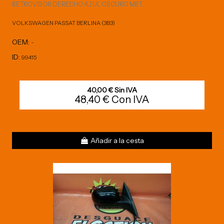
RETROVISOR DERECHO AZUL OSCURO MET.
VOLKSWAGEN PASSAT BERLINA (3B3)
OEM:
-
ID:
99415
40,00 € Sin IVA
48,40 € Con IVA
Añadir a la cesta