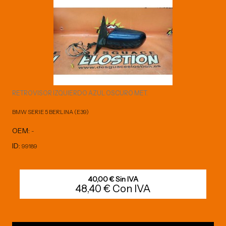
RETROVISOR IZQUIERDO AZUL OSCURO MET.
BMW SERIE 5 BERLINA (E39)
OEM:
-
ID:
99189
40,00 € Sin IVA
48,40 € Con IVA