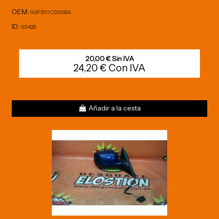
OEM:
96FB10C956BA
ID:
99428
20,00 € Sin IVA
24,20 € Con IVA
Añadir a la cesta