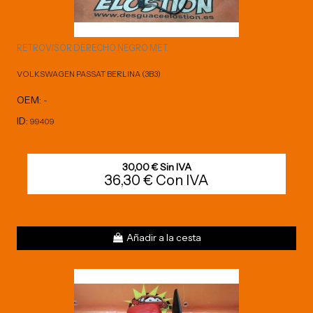
RETROVISOR DERECHO NEGRO MET.
VOLKSWAGEN PASSAT BERLINA (3B3)
OEM:
-
ID:
99409
30,00 € Sin IVA
36,30 € Con IVA
Añadir a la cesta