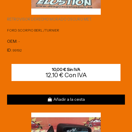
RETROVISOR DERECHO MORADO OSCURO MET.
FORD SCORPIO BERL./TURNIER
OEM:
-
ID:
99192
10,00 € Sin IVA
12,10 € Con IVA
Añadir a la cesta