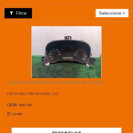
Filtrar
Seleccione
CUADRO INSTRUMENTOS 46817749 46817749 1290689
FIAT DOBLO (119) 1.9 DIESEL CAT
OEM:
46817749
ID:
99488