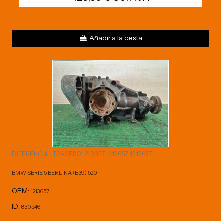
Añadir a la cesta
DIFERENCIAL TRASERO 1213657 1213657 1213657
BMW SERIE 5 BERLINA (E39) 520I
OEM:
1213657
ID:
830546