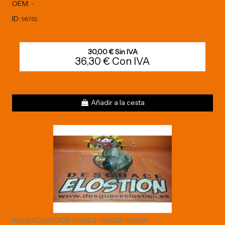
OEM:
-
ID:
98762
30,00 € Sin IVA
36,30 € Con IVA
Añadir a la cesta
BOMBA DIRECCION 1092433 1092433 1092433