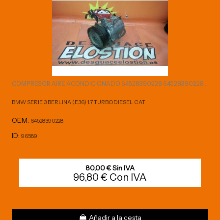
COMPRESOR AIRE ACONDICIONADO 64528390228 64528390228...
BMW SERIE 3 BERLINA (E36) 1.7 TURBODIESEL CAT
OEM:
64528390228
ID:
96589
80,00 € Sin IVA
96,80 € Con IVA
Añadir a la cesta