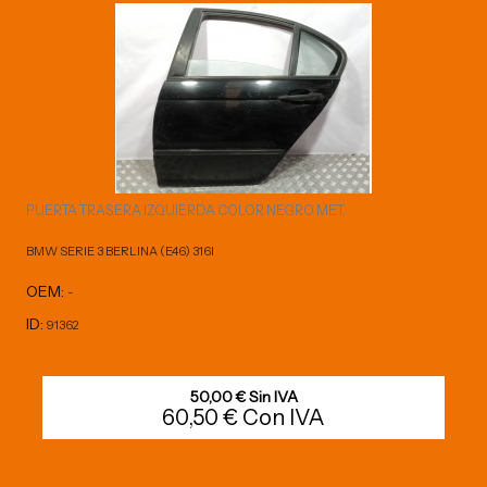
PUERTA TRASERA IZQUIERDA COLOR NEGRO MET.
BMW SERIE 3 BERLINA (E46) 316I
OEM:
-
ID:
91362
50,00 € Sin IVA
60,50 € Con IVA