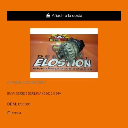
Añadir a la cesta
ALTERNADOR 1730580
BMW SERIE 3 BERLINA (E36) 2.0 24V
OEM:
1730580
ID:
91804