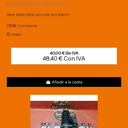
MOTOR ARRANQUE 0001108064
BMW SERIE 5 BERLINA (E34) 520I (95KW)
OEM:
0001108064
ID:
91683
40,00 € Sin IVA
48,40 € Con IVA
Añadir a la cesta