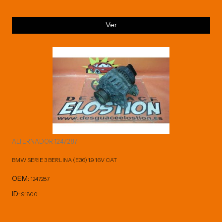
Ver
ALTERNADOR 1247287
BMW SERIE 3 BERLINA (E36) 1.9 16V CAT
OEM:
1247287
ID:
91800