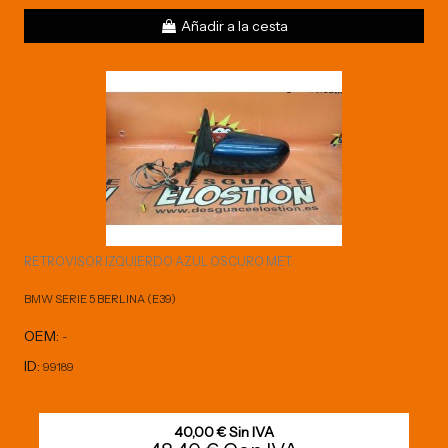
Añadir a la cesta
RETROVISOR IZQUIERDO AZUL OSCURO MET.
BMW SERIE 5 BERLINA (E39)
OEM:
-
ID:
99189
40,00 € Sin IVA