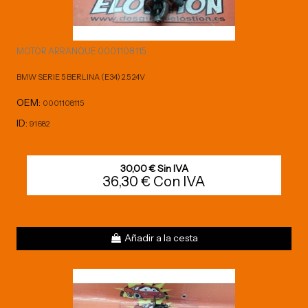
MOTOR ARRANQUE 0001108115
BMW SERIE 5 BERLINA (E34) 2.5 24V
OEM:
0001108115
ID:
91682
30,00 € Sin IVA
36,30 € Con IVA
Añadir a la cesta