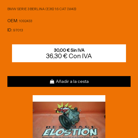
BMW SERIE 3 BERLINA (E36) 1.6 CAT (M43)
OEM:
1092433
ID:
97013
30,00 € Sin IVA
36,30 € Con IVA
Añadir a la cesta