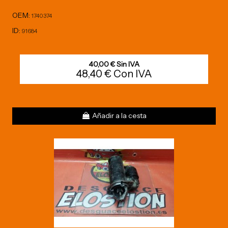
OEM:
1740374
ID:
91684
40,00 € Sin IVA
48,40 € Con IVA
Añadir a la cesta