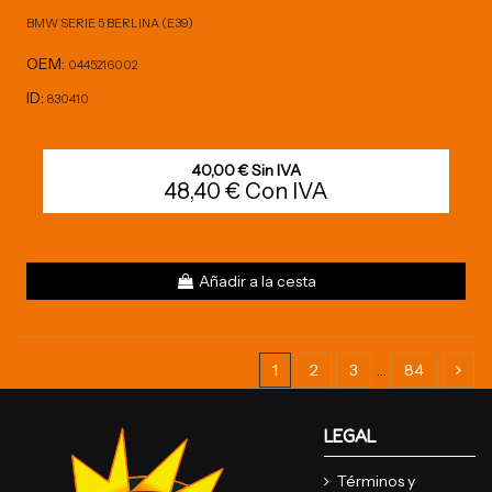
BMW SERIE 5 BERLINA (E39)
OEM:
0445216002
ID:
830410
40,00 € Sin IVA
48,40 € Con IVA
Añadir a la cesta
1
2
3
…
84
LEGAL
Términos y