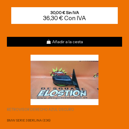
30,00 € Sin IVA
36,30 € Con IVA
Añadir a la cesta
RETROVISOR DERECHO AZUL OSCURO
BMW SERIE 3 BERLINA (E36)