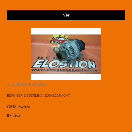
Ver
ALTERNADOR 2542195
BMW SERIE 3 BERLINA (E36) 2.5 24V CAT
OEM:
2542195
ID:
91801