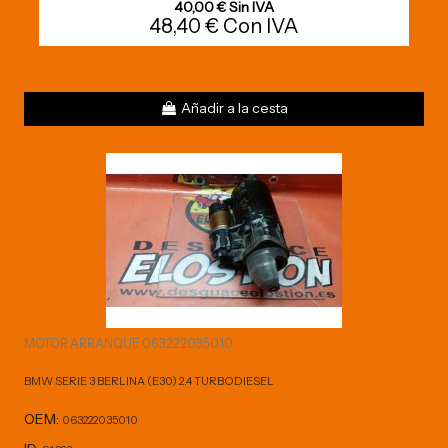
40,00 € Sin IVA
48,40 € Con IVA
Añadir a la cesta
MOTOR ARRANQUE 063222035010
BMW SERIE 3 BERLINA (E30) 2.4 TURBODIESEL
OEM:
063222035010