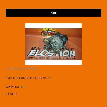
Ver
ALTERNADOR 1730580
BMW SERIE 3 BERLINA (E36) 2.0 24V
OEM:
1730580
ID:
91802