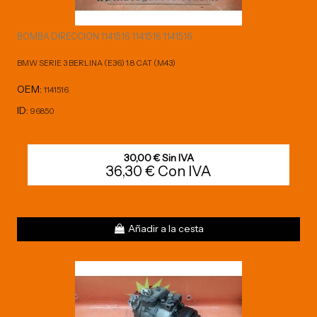
BOMBA DIRECCION 1141516 1141516 1141516
BMW SERIE 3 BERLINA (E36) 1.8 CAT (M43)
OEM:
1141516
ID:
96850
30,00 € Sin IVA
36,30 € Con IVA
Añadir a la cesta