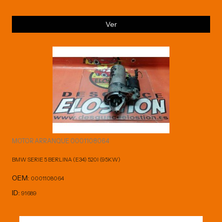
Ver
MOTOR ARRANQUE 0001108064
BMW SERIE 5 BERLINA (E34) 520I (95KW)
OEM:
0001108064
ID:
91689