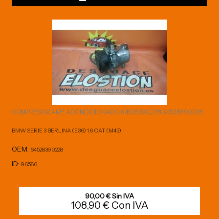
COMPRESOR AIRE ACONDICIONADO 64528390228 64528390228...
BMW SERIE 3 BERLINA (E36) 1.6 CAT (M43)
OEM:
64528390228
ID:
96586
90,00 € Sin IVA
108,90 € Con IVA