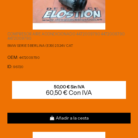
COMPRESOR AIRE ACONDICIONADO 4472009790 4472009790
4472009790
BMW SERIE 5 BERLINA (E39) 2.5 24V CAT
OEM:
4472009790
ID:
96720
50,00 € Sin IVA
60,50 € Con IVA
Añadir a la cesta