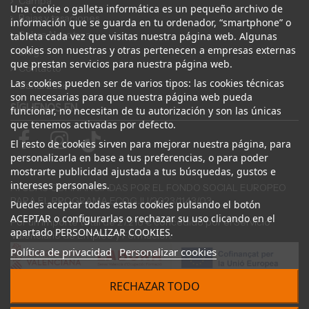
Campa
Una cookie o galleta informática es un pequeño archivo de
Bajas y tasaciones
información que se guarda en tu ordenador, “smartphone” o
Sobre Nosotros
tableta cada vez que visitas nuestra página web. Algunas
cookies son nuestras y otras pertenecen a empresas externas
Blog
que prestan servicios para nuestra página web.
Contacto
Las cookies pueden ser de varios tipos: las cookies técnicas
Canal Ético
son necesarias para que nuestra página web pueda
SÍGUENOS EN
funcionar, no necesitan de tu autorización y son las únicas
que tenemos activadas por defecto.
El resto de cookies sirven para mejorar nuestra página, para
personalizarla en base a tus preferencias, o para poder
mostrarte publicidad ajustada a tus búsquedas, gustos e
intereses personales.
AYUDAS COFINANCIADAS POR EL FONDO SOCIAL EUROPEO
PARA EL PROGRAMA ECOGJU/2023/1143/03
Puedes aceptar todas estas cookies pulsando el botón
ACEPTAR o configurarlas o rechazar su uso clicando en el
Por un importe total de 27.216 € concedido por el Servicio
apartado PERSONALIZAR COOKIES.
Valenciano de Empleo y Formación.
Política de privacidad
Personalizar cookies
RECHAZAR TODO