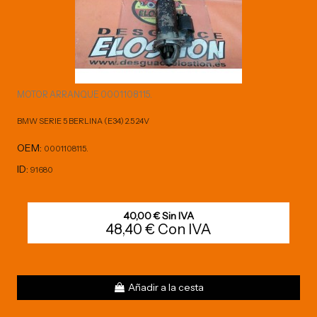
MOTOR ARRANQUE 0001108115.
BMW SERIE 5 BERLINA (E34) 2.5 24V
OEM:
0001108115.
ID:
91680
40,00 € Sin IVA
48,40 € Con IVA
Añadir a la cesta