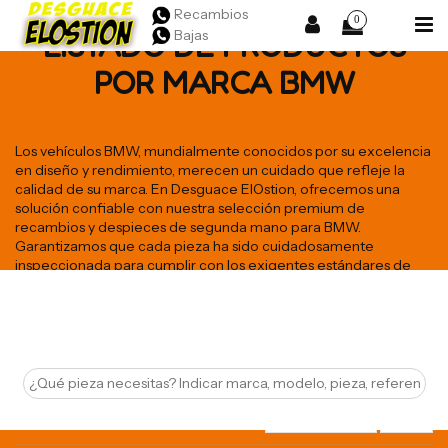
Recambios
0
Bajas
LISTADO DE PRODUCTOS
POR MARCA BMW
Los vehículos BMW, mundialmente conocidos por su excelencia
en diseño y rendimiento, merecen un cuidado que refleje la
calidad de su marca. En Desguace ElOstion, ofrecemos una
solución confiable con nuestra selección premium de
recambios y despieces de segunda mano para BMW.
Garantizamos que cada pieza ha sido cuidadosamente
inspeccionada para cumplir con los exigentes estándares de
calidad y rendimiento que BMW representa. Si deseas devolver
a tu vehículo la majestuosidad y potencia de un BMW, nuestros
recambios son la opción ideal para ti.
Ver mas
Seleccione
24