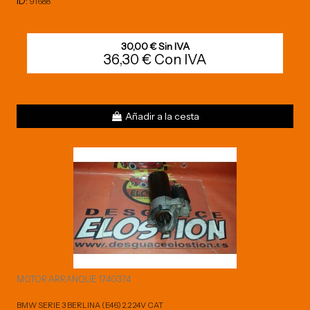
ID:
91688
30,00 € Sin IVA
36,30 € Con IVA
Añadir a la cesta
MOTOR ARRANQUE 1740374
BMW SERIE 3 BERLINA (E46) 2.2 24V CAT