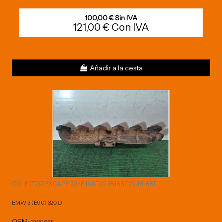
100,00 € Sin IVA
121,00 € Con IVA
Añadir a la cesta
COLECTOR ESCAPE 2248166F 2248166F 2248166F
BMW 3 (E90) 320 D
OEM:
2248166F