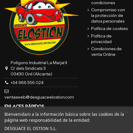
condiciones
Compromiso con
la protección de
datos personales
Política de cookies
Política de
privacidad
Condiciones de
venta Online
Poligono Industrial La Marjal II
C/ dels Sindicats 3
03430 Onil (Alicante)
+34 966 556 024
ventasweb@desguaceelostion.com
ENLACES RÁPIDOS
Bienvenida/o a la información básica sobre las cookies de la
Inicio
página web responsabilidad de la entidad:
Recambios
DESGUACE EL OSTION S.L.