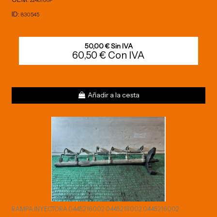
ID:
830545
50,00 € Sin IVA
60,50 € Con IVA
Añadir a la cesta
RAMPA INYECTORA 0445216002 0445216002 0445216002