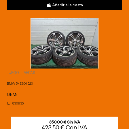
Añadir a la cesta
JUEGO LLANTAS
BMW 5 (E60) 520 I
OEM:
-
ID:
830935
350,00 € Sin IVA
423,50 € Con IVA