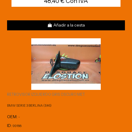
48,40 € Con IVA
Añadir a la cesta
RETROVISOR IZQUIERDO GRIS OSCURO MET.
BMW SERIE 3 BERLINA (E46)
OEM:
-
ID:
99188