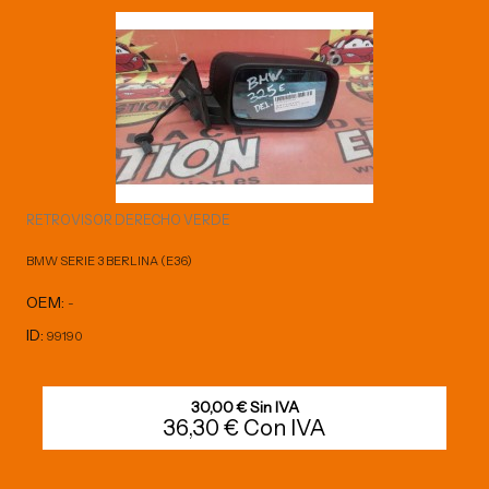
RETROVISOR DERECHO VERDE
BMW SERIE 3 BERLINA (E36)
OEM:
-
ID:
99190
30,00 € Sin IVA
36,30 € Con IVA