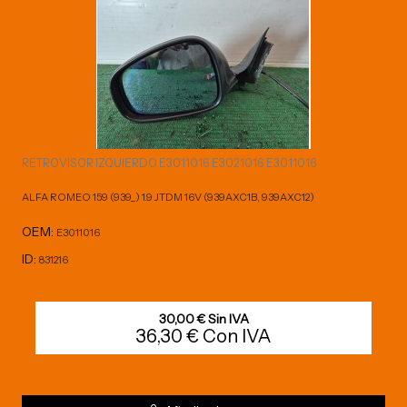
RETROVISOR IZQUIERDO E3011016 E3021016 E3011016
ALFA ROMEO 159 (939_) 1.9 JTDM 16V (939AXC1B, 939AXC12)
OEM:
E3011016
ID:
831216
30,00 € Sin IVA
36,30 € Con IVA