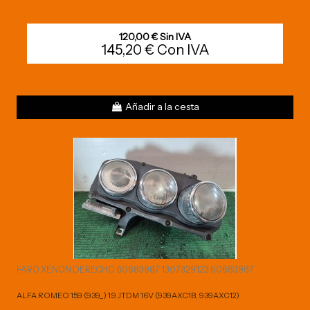
120,00 € Sin IVA
145,20 € Con IVA
Añadir a la cesta
FARO XENON DERECHO 60683987 1307329123 60683987
ALFA ROMEO 159 (939_) 1.9 JTDM 16V (939AXC1B, 939AXC12)