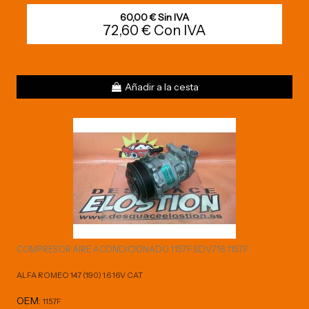
60,00 € Sin IVA
72,60 € Con IVA
Añadir a la cesta
COMPRESOR AIRE ACONDICIONADO 1157F SDV716 1157F
ALFA ROMEO 147 (190) 1.6 16V CAT
OEM:
1157F