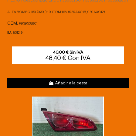
PILOTO TRASERO IZQUIERDO F939532801 F939532801 F939532801
ALFA ROMEO 159 (939_) 1.9 JTDM 16V (939AXC1B, 939AXC12)
OEM:
F939532801
ID:
831219
40,00 € Sin IVA
48,40 € Con IVA
Añadir a la cesta