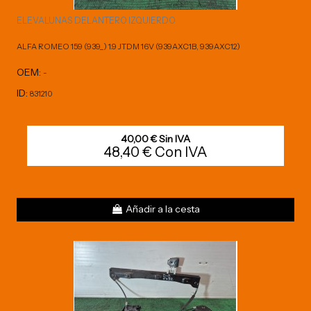
ELEVALUNAS DELANTERO IZQUIERDO
ALFA ROMEO 159 (939_) 1.9 JTDM 16V (939AXC1B, 939AXC12)
OEM:
-
ID:
831210
40,00 € Sin IVA
48,40 € Con IVA
Añadir a la cesta