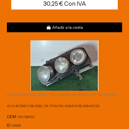
30,25 € Con IVA
Añadir a la cesta
FARO XENON IZQUIERDO 1307329123 10EEG060087 1307329123
ALFA ROMEO 159 (939_) 1.9 JTDM 16V (939AXC1B, 939AXC12)
OEM:
1307329123
ID:
831221