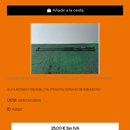
Añadir a la cesta
AMORTIGUADORES CAPO 0957TM0250N 17MY05 60688574
ALFA ROMEO 159 (939_) 1.9 JTDM 16V (939AXC1B, 939AXC12)
OEM:
0957TM0250N
ID:
831223
25,00 € Sin IVA