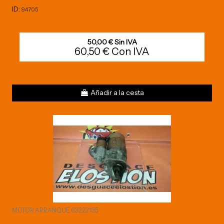
ID:
94705
50,00 € Sin IVA
60,50 € Con IVA
Añadir a la cesta
MOTOR ARRANQUE 63222135