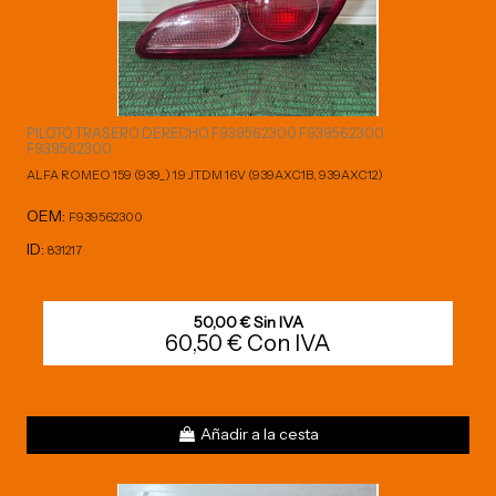
PILOTO TRASERO DERECHO F939562300 F939562300
F939562300
ALFA ROMEO 159 (939_) 1.9 JTDM 16V (939AXC1B, 939AXC12)
OEM:
F939562300
ID:
831217
50,00 € Sin IVA
60,50 € Con IVA
Añadir a la cesta