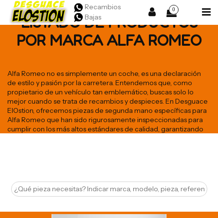
Recambios
0
Bajas
LISTADO DE PRODUCTOS
POR MARCA ALFA ROMEO
Alfa Romeo no es simplemente un coche, es una declaración
de estilo y pasión por la carretera. Entendemos que, como
propietario de un vehículo tan emblemático, buscas solo lo
mejor cuando se trata de recambios y despieces. En Desguace
ElOstion, ofrecemos piezas de segunda mano específicas para
Alfa Romeo que han sido rigurosamente inspeccionadas para
cumplir con los más altos estándares de calidad, garantizando
que tu coche siga funcionando con la excelencia italiana que le
caracteriza.
Ver mas
Seleccione
24