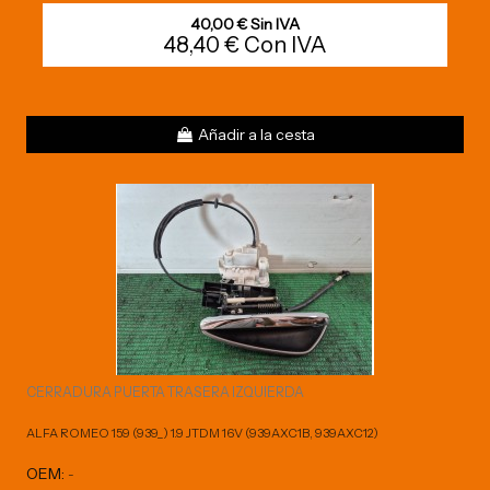
40,00 € Sin IVA
48,40 € Con IVA
Añadir a la cesta
CERRADURA PUERTA TRASERA IZQUIERDA
ALFA ROMEO 159 (939_) 1.9 JTDM 16V (939AXC1B, 939AXC12)
OEM:
-