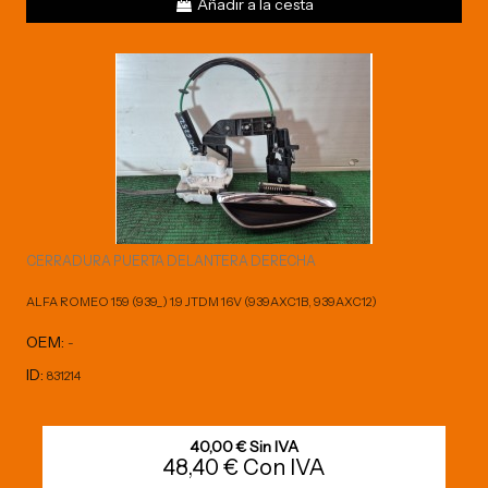
Añadir a la cesta
CERRADURA PUERTA DELANTERA DERECHA
ALFA ROMEO 159 (939_) 1.9 JTDM 16V (939AXC1B, 939AXC12)
OEM:
-
ID:
831214
40,00 € Sin IVA
48,40 € Con IVA