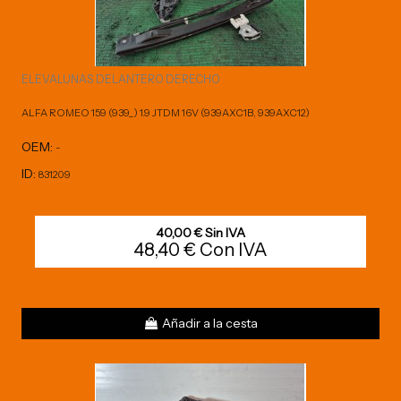
ELEVALUNAS DELANTERO DERECHO
ALFA ROMEO 159 (939_) 1.9 JTDM 16V (939AXC1B, 939AXC12)
OEM:
-
ID:
831209
40,00 € Sin IVA
48,40 € Con IVA
Añadir a la cesta