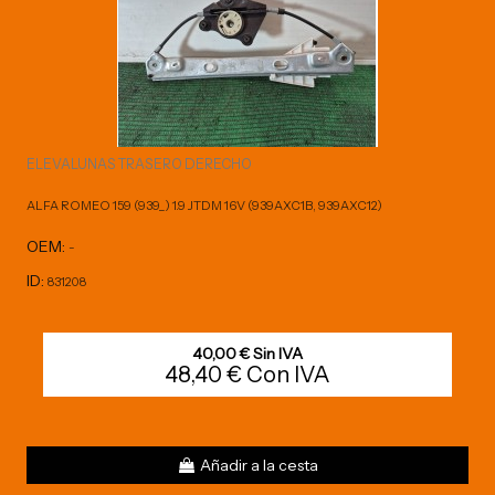
ELEVALUNAS TRASERO DERECHO
ALFA ROMEO 159 (939_) 1.9 JTDM 16V (939AXC1B, 939AXC12)
OEM:
-
ID:
831208
40,00 € Sin IVA
48,40 € Con IVA
Añadir a la cesta