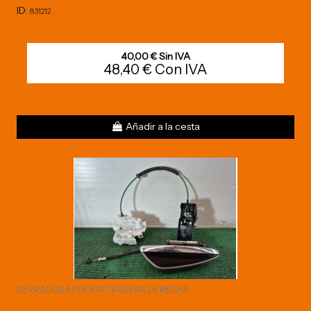
ID:
831212
40,00 € Sin IVA
48,40 € Con IVA
Añadir a la cesta
CERRADURA PUERTA TRASERA DERECHA