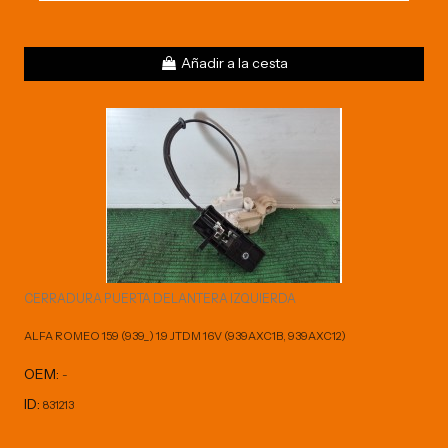
Añadir a la cesta
CERRADURA PUERTA DELANTERA IZQUIERDA
ALFA ROMEO 159 (939_) 1.9 JTDM 16V (939AXC1B, 939AXC12)
OEM:
-
ID:
831213