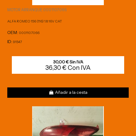
MOTOR ARRANQUE 0001107066
ALFA ROMEO 156 (116) 1.8 16V CAT
OEM:
0001107066
ID:
91547
30,00 € Sin IVA
36,30 € Con IVA
Añadir a la cesta