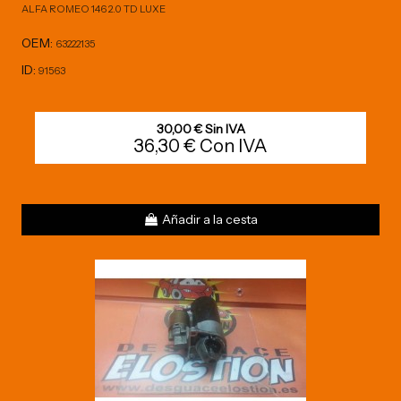
ALFA ROMEO 146 2.0 TD LUXE
OEM:
63222135
ID:
91563
30,00 € Sin IVA
36,30 € Con IVA
Añadir a la cesta