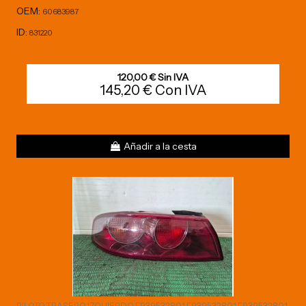
OEM:
60683987
ID:
831220
120,00 € Sin IVA
145,20 € Con IVA
Añadir a la cesta