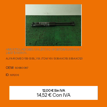
AMORTIGUADORES MALETERO / PORTON 60680087
2443TD0380N...
ALFA ROMEO 159 (939_) 1.9 JTDM 16V (939AXC1B, 939AXC12)
OEM:
60680087
ID:
831206
12,00 € Sin IVA
14,52 € Con IVA