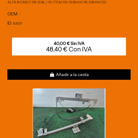
ALFA ROMEO 159 (939_) 1.9 JTDM 16V (939AXC1B, 939AXC12)
OEM:
-
ID:
831211
40,00 € Sin IVA
48,40 € Con IVA
Añadir a la cesta