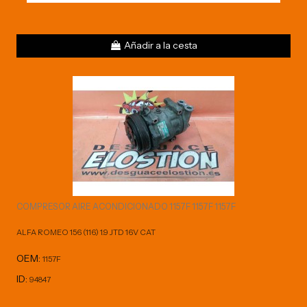
Añadir a la cesta
COMPRESOR AIRE ACONDICIONADO 1157F 1157F 1157F
ALFA ROMEO 156 (116) 1.9 JTD 16V CAT
OEM:
1157F
ID:
94847