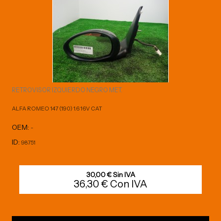
RETROVISOR IZQUIERDO NEGRO MET.
ALFA ROMEO 147 (190) 1.6 16V CAT
OEM:
-
ID:
98751
30,00 € Sin IVA
36,30 € Con IVA