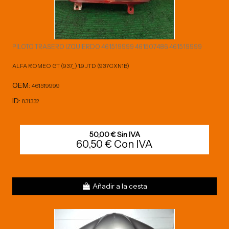
PILOTO TRASERO IZQUIERDO 461519999 461507486 461519999
ALFA ROMEO GT (937_) 1.9 JTD (937CXN1B)
OEM:
461519999
ID:
831332
50,00 € Sin IVA
60,50 € Con IVA
Añadir a la cesta