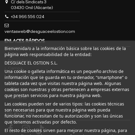
C/ dels Sindicats 3
03430 Onil (Alicante)
+34 966 556 024
ventasweb@desguaceelostion.com
ENLACES RÁPIDOS
Bienvenida/o a la información básica sobre las cookies de la
Inicio
página web responsabilidad de la entidad:
Recambios
DESGUACE EL OSTION S.L.
Campa
Una cookie o galleta informática es un pequeño archivo de
Bajas y tasaciones
información que se guarda en tu ordenador, “smartphone” o
Sobre Nosotros
tableta cada vez que visitas nuestra página web. Algunas
cookies son nuestras y otras pertenecen a empresas externas
Blog
que prestan servicios para nuestra página web.
Contacto
Las cookies pueden ser de varios tipos: las cookies técnicas
Canal Ético
son necesarias para que nuestra página web pueda
SÍGUENOS EN
funcionar, no necesitan de tu autorización y son las únicas
que tenemos activadas por defecto.
El resto de cookies sirven para mejorar nuestra página, para