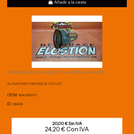
Añadir a la cesta
BOMBA DIRECCION 464069570 464069570 464069570
ALFA ROMEO 156 (116) 1.9 JTD CAT
OEM:
464069570
ID:
98408
20,00 € Sin IVA
24,20 € Con IVA