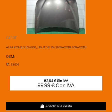
CAPOT
ALFA ROMEO 159 (939_) 1.9 JTDM 16V (939AXC1B, 939AXC12)
OEM:
-
ID:
831226
82,64 € Sin IVA
99,99 € Con IVA
Añadir a la cesta