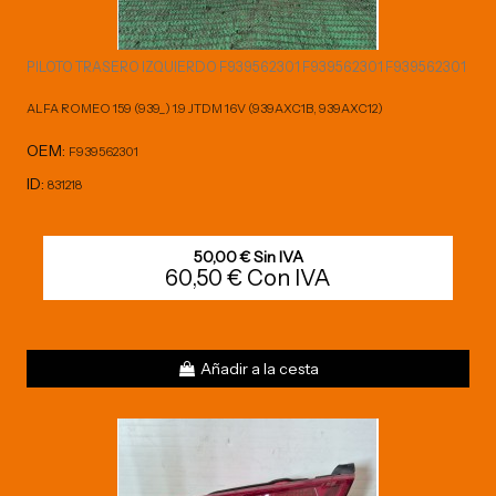
PILOTO TRASERO IZQUIERDO F939562301 F939562301 F939562301
ALFA ROMEO 159 (939_) 1.9 JTDM 16V (939AXC1B, 939AXC12)
OEM:
F939562301
ID:
831218
50,00 € Sin IVA
60,50 € Con IVA
Añadir a la cesta