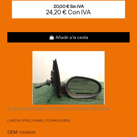
20,00 € Sin IVA
24,20 € Con IVA
Añadir a la cesta
RETROVISOR DERECHO 735339651 0004489 735339654
LANCIA YPSILON (843_) 1.2 (843.AXB1A)
OEM:
735339651