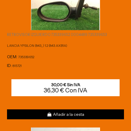
RETROVISOR IZQUIERDO 735339652 0004489 735339653
LANCIA YPSILON (843_) 1.2 (843.AXB1A)
OEM:
735339652
ID:
815721
30,00 € Sin IVA
36,30 € Con IVA
Añadir a la cesta