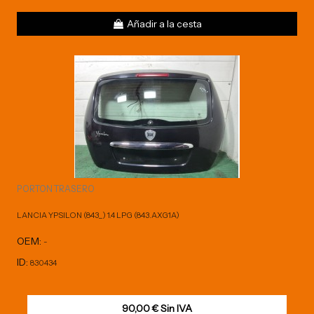
Añadir a la cesta
PORTON TRASERO
LANCIA YPSILON (843_) 1.4 LPG (843.AXG1A)
OEM:
-
ID:
830434
90,00 € Sin IVA