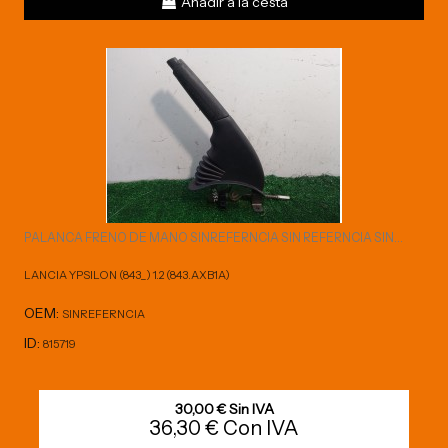
Añadir a la cesta
PALANCA FRENO DE MANO SINREFERNCIA SIN REFERNCIA SIN...
LANCIA YPSILON (843_) 1.2 (843.AXB1A)
OEM:
SINREFERNCIA
ID:
815719
30,00 € Sin IVA
36,30 € Con IVA