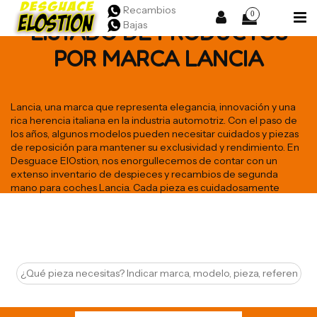
Recambios
0
Bajas
LISTADO DE PRODUCTOS
POR MARCA LANCIA
Lancia, una marca que representa elegancia, innovación y una
rica herencia italiana en la industria automotriz. Con el paso de
los años, algunos modelos pueden necesitar cuidados y piezas
de reposición para mantener su exclusividad y rendimiento. En
Desguace ElOstion, nos enorgullecemos de contar con un
extenso inventario de despieces y recambios de segunda
mano para coches Lancia. Cada pieza es cuidadosamente
examinada y garantizada para asegurar que tu Lancia siga
siendo el coche excepcional que siempre fue.
Ver mas
Seleccione
24