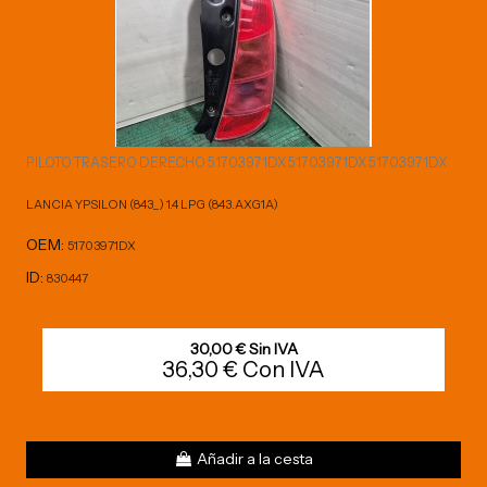
PILOTO TRASERO DERECHO 51703971DX 51703971DX 51703971DX
LANCIA YPSILON (843_) 1.4 LPG (843.AXG1A)
OEM:
51703971DX
ID:
830447
30,00 € Sin IVA
36,30 € Con IVA
Añadir a la cesta