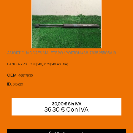
AMORTIGUADORES MALETERO / PORTON 46817935 25505A19...
LANCIA YPSILON (843_) 1.2 (843.AXB1A)
OEM:
46817935
ID:
815720
30,00 € Sin IVA
36,30 € Con IVA