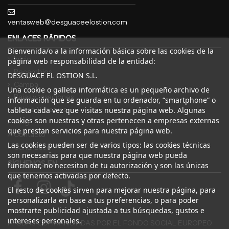
ventasweb@desguaceelostion.com
ENLACES RÁPIDOS
Bienvenida/o a la información básica sobre las cookies de la
Inicio
página web responsabilidad de la entidad:
Recambios
DESGUACE EL OSTION S.L.
Campa
Una cookie o galleta informática es un pequeño archivo de
Bajas y tasaciones
información que se guarda en tu ordenador, “smartphone” o
Sobre Nosotros
tableta cada vez que visitas nuestra página web. Algunas
cookies son nuestras y otras pertenecen a empresas externas
Blog
que prestan servicios para nuestra página web.
Contacto
Las cookies pueden ser de varios tipos: las cookies técnicas
Canal Ético
son necesarias para que nuestra página web pueda
SÍGUENOS EN
funcionar, no necesitan de tu autorización y son las únicas
que tenemos activadas por defecto.
El resto de cookies sirven para mejorar nuestra página, para
personalizarla en base a tus preferencias, o para poder
mostrarte publicidad ajustada a tus búsquedas, gustos e
intereses personales.
AYUDAS COFINANCIADAS POR EL FONDO SOCIAL EUROPEO