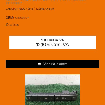
735360607...
LANCIA YPSILON (843_) 1.2 (843.AXB1A)
OEM:
735360607
ID:
816566
10,00 € Sin IVA
12,10 € Con IVA
Añadir a la cesta