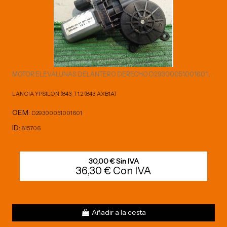
MOTOR ELEVALUNAS DELANTERO DERECHO D29300051001601...
LANCIA YPSILON (843_) 1.2 (843.AXB1A)
OEM:
D29300051001601
ID:
815706
30,00 € Sin IVA
36,30 € Con IVA
Añadir a la cesta