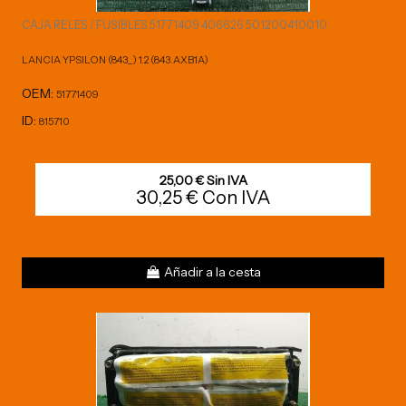
CAJA RELES / FUSIBLES 51771409 406626 501200410010
LANCIA YPSILON (843_) 1.2 (843.AXB1A)
OEM:
51771409
ID:
815710
25,00 € Sin IVA
30,25 € Con IVA
Añadir a la cesta