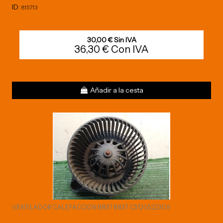
ID:
815713
30,00 € Sin IVA
36,30 € Con IVA
Añadir a la cesta
VENTILADOR CALEFACCION B837 B837 C3120522309