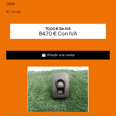
OEM:
-
ID:
830428
70,00 € Sin IVA
84,70 € Con IVA
Añadir a la cesta
MANDO ELEVALUNAS DELANTERO DERECHO 735360607