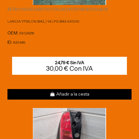
RETROVISOR DERECHO E9024218 E9014218 E9024218
LANCIA YPSILON (843_) 1.4 LPG (843.AXG1A)
OEM:
E9024218
ID:
830449
24,79 € Sin IVA
30,00 € Con IVA
Añadir a la cesta