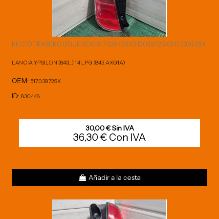
PILOTO TRASERO IZQUIERDO 51703972SX 51703972SX 51703972SX
LANCIA YPSILON (843_) 1.4 LPG (843.AXG1A)
OEM:
51703972SX
ID:
830448
30,00 € Sin IVA
36,30 € Con IVA
Añadir a la cesta