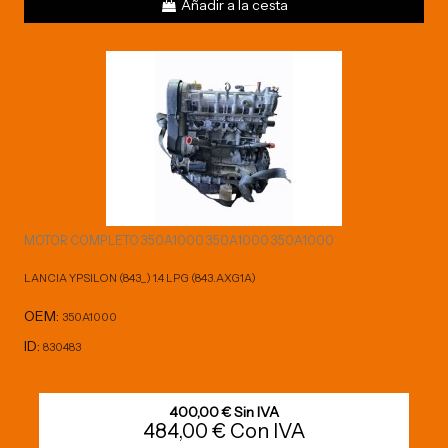
Añadir a la cesta
MOTOR COMPLETO 350A1000 350A1000 350A1000
LANCIA YPSILON (843_) 1.4 LPG (843.AXG1A)
OEM:
350A1000
ID:
830483
400,00 € Sin IVA
484,00 € Con IVA