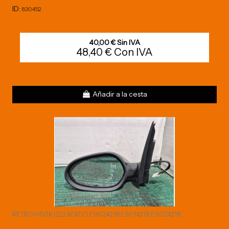
ID:
830452
40,00 € Sin IVA
48,40 € Con IVA
Añadir a la cesta
RETROVISOR IZQUIERDO E9024218 E9014218 E9024218