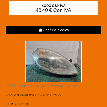
40,00 € Sin IVA
48,40 € Con IVA
Añadir a la cesta
FARO DERECHO 27053200R 27053200R 27053200R
LANCIA YPSILON (843_) 1.4 LPG (843.AXG1A)
OEM:
27053200R