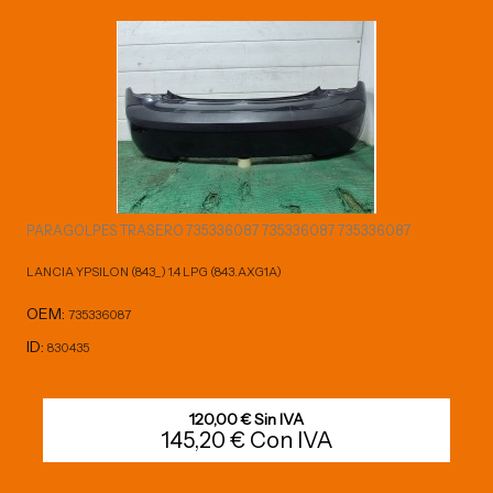
PARAGOLPES TRASERO 735336087 735336087 735336087
LANCIA YPSILON (843_) 1.4 LPG (843.AXG1A)
OEM:
735336087
ID:
830435
120,00 € Sin IVA
145,20 € Con IVA