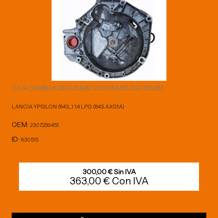
CAJA CAMBIOS 2307259451 2307259451 2307259451
LANCIA YPSILON (843_) 1.4 LPG (843.AXG1A)
OEM:
2307259451
ID:
830515
300,00 € Sin IVA
363,00 € Con IVA