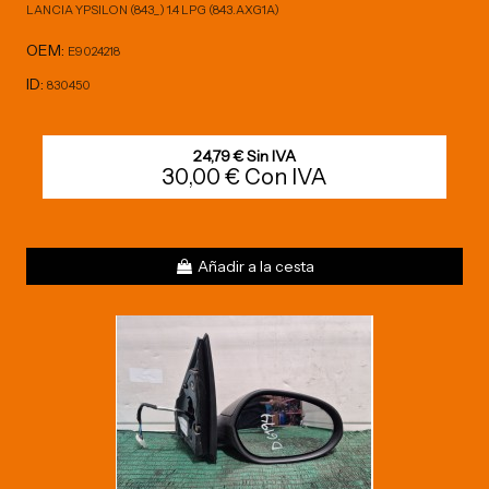
LANCIA YPSILON (843_) 1.4 LPG (843.AXG1A)
OEM:
E9024218
ID:
830450
24,79 € Sin IVA
30,00 € Con IVA
Añadir a la cesta