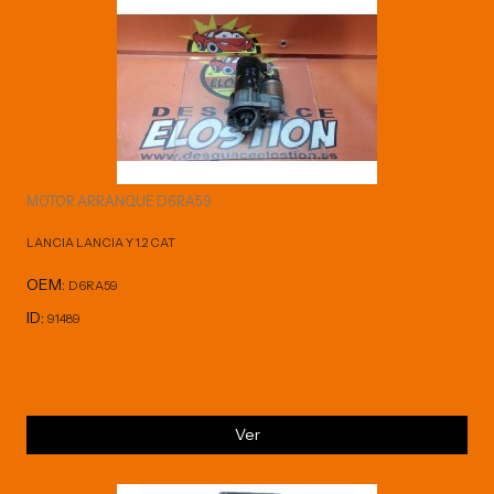
MOTOR ARRANQUE D6RA59
LANCIA LANCIA Y 1.2 CAT
OEM:
D6RA59
ID:
91489
Ver