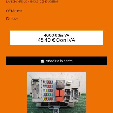
LANCIA YPSILON (843_) 1.2 (843.AXB1A)
OEM:
B837
ID:
815711
40,00 € Sin IVA
48,40 € Con IVA
Añadir a la cesta