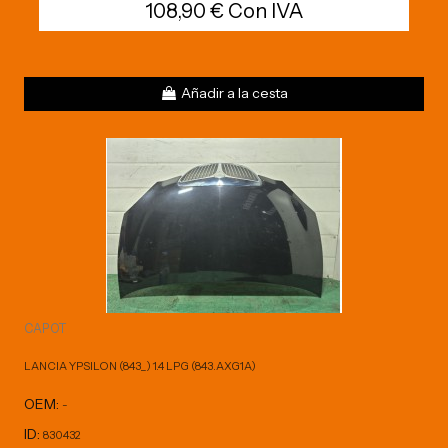
108,90 € Con IVA
Añadir a la cesta
CAPOT
LANCIA YPSILON (843_) 1.4 LPG (843.AXG1A)
OEM:
-
ID:
830432