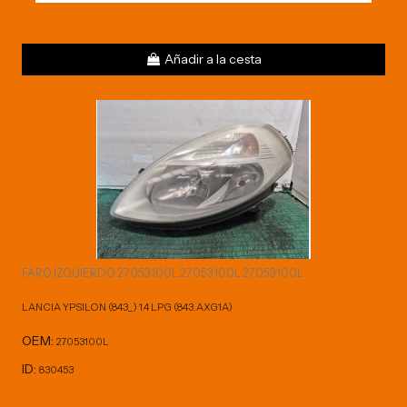
Añadir a la cesta
FARO IZQUIERDO 27053100L 27053100L 27053100L
LANCIA YPSILON (843_) 1.4 LPG (843.AXG1A)
OEM:
27053100L
ID:
830453