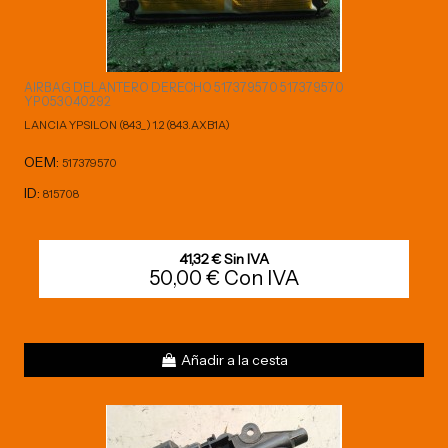
AIRBAG DELANTERO DERECHO 517379570 517379570
YP053040292
LANCIA YPSILON (843_) 1.2 (843.AXB1A)
OEM:
517379570
ID:
815708
41,32 € Sin IVA
50,00 € Con IVA
Añadir a la cesta