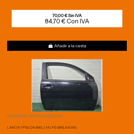
70,00 € Sin IVA
84,70 € Con IVA
Añadir a la cesta
PUERTA DELANTERA DERECHA
LANCIA YPSILON (843_) 1.4 LPG (843.AXG1A)