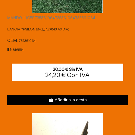
MANDO LUCES 735361064 735361064 735361064
LANCIA YPSILON (843_) 1.2 (843.AXB1A)
OEM:
735361064
ID:
816554
20,00 € Sin IVA
24,20 € Con IVA
Añadir a la cesta