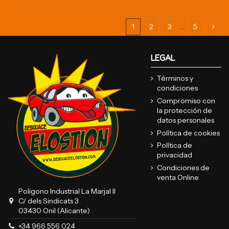
1
2
3
…
5
LEGAL
Términos y
condiciones
Compromiso con
la protección de
datos personales
Política de cookies
Política de
privacidad
Condiciones de
venta Online
Poligono Industrial La Marjal II
C/ dels Sindicats 3
03430 Onil (Alicante)
+34 966 556 024