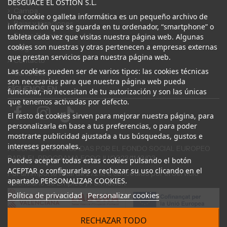
DESGUACE EL OSTION S.L.
Campa
Una cookie o galleta informática es un pequeño archivo de
Bajas y tasaciones
información que se guarda en tu ordenador, “smartphone” o
Sobre Nosotros
tableta cada vez que visitas nuestra página web. Algunas
cookies son nuestras y otras pertenecen a empresas externas
Blog
que prestan servicios para nuestra página web.
Contacto
Las cookies pueden ser de varios tipos: las cookies técnicas
Canal Ético
son necesarias para que nuestra página web pueda
SÍGUENOS EN
funcionar, no necesitan de tu autorización y son las únicas
que tenemos activadas por defecto.
El resto de cookies sirven para mejorar nuestra página, para
personalizarla en base a tus preferencias, o para poder
mostrarte publicidad ajustada a tus búsquedas, gustos e
intereses personales.
AYUDAS COFINANCIADAS POR EL FONDO SOCIAL EUROPEO
PARA EL PROGRAMA ECOGJU/2023/1143/03
Puedes aceptar todas estas cookies pulsando el botón
ACEPTAR o configurarlas o rechazar su uso clicando en el
Por un importe total de 27.216 € concedido por el Servicio
apartado PERSONALIZAR COOKIES.
Valenciano de Empleo y Formación.
Política de privacidad
Personalizar cookies
RECHAZAR TODO