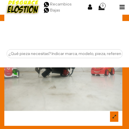
Recambios
0
Bajas