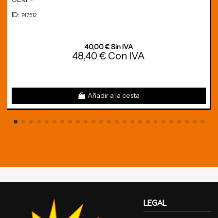
-
ID:
747512
40,00 € Sin IVA
48,40 € Con IVA
Añadir a la cesta
LEGAL