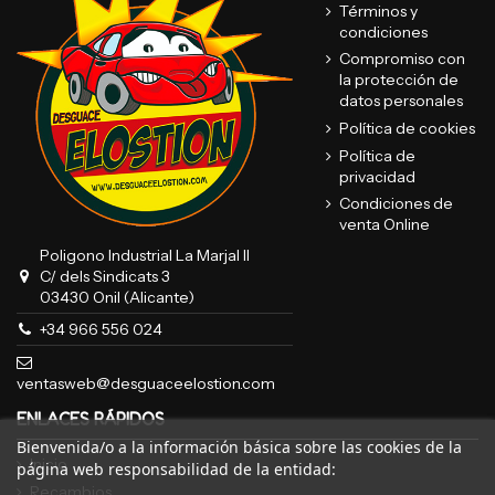
Términos y
condiciones
Compromiso con
la protección de
datos personales
Política de cookies
Política de
privacidad
Condiciones de
venta Online
Poligono Industrial La Marjal II
C/ dels Sindicats 3
03430 Onil (Alicante)
+34 966 556 024
ventasweb@desguaceelostion.com
ENLACES RÁPIDOS
Bienvenida/o a la información básica sobre las cookies de la
Inicio
página web responsabilidad de la entidad:
Recambios