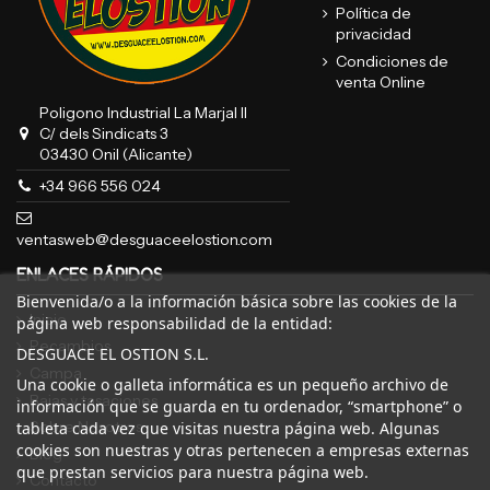
Política de
privacidad
Condiciones de
venta Online
Poligono Industrial La Marjal II
C/ dels Sindicats 3
03430 Onil (Alicante)
+34 966 556 024
ventasweb@desguaceelostion.com
ENLACES RÁPIDOS
Bienvenida/o a la información básica sobre las cookies de la
Inicio
página web responsabilidad de la entidad:
Recambios
DESGUACE EL OSTION S.L.
Campa
Una cookie o galleta informática es un pequeño archivo de
Bajas y tasaciones
información que se guarda en tu ordenador, “smartphone” o
Sobre Nosotros
tableta cada vez que visitas nuestra página web. Algunas
cookies son nuestras y otras pertenecen a empresas externas
Blog
que prestan servicios para nuestra página web.
Contacto