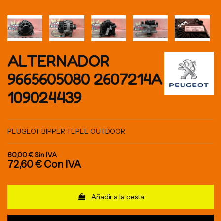
ALTERNADOR
9665605080 2607214A
109024439
PEUGEOT BIPPER TEPEE OUTDOOR
60,00 €
Sin IVA
72,60 €
Con IVA
Añadir a la cesta