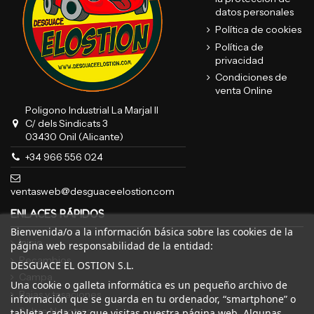
datos personales
Política de cookies
Política de
privacidad
Condiciones de
venta Online
Poligono Industrial La Marjal II
C/ dels Sindicats 3
03430 Onil (Alicante)
+34 966 556 024
ventasweb@desguaceelostion.com
ENLACES RÁPIDOS
Bienvenida/o a la información básica sobre las cookies de la
Inicio
página web responsabilidad de la entidad:
Recambios
DESGUACE EL OSTION S.L.
Campa
Una cookie o galleta informática es un pequeño archivo de
Bajas y tasaciones
información que se guarda en tu ordenador, “smartphone” o
Sobre Nosotros
tableta cada vez que visitas nuestra página web. Algunas