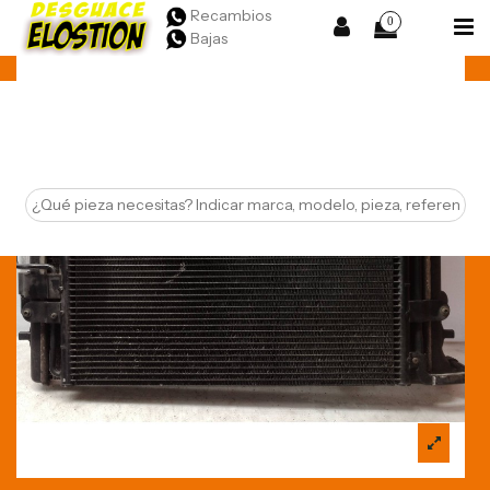
Recambios
0
Bajas