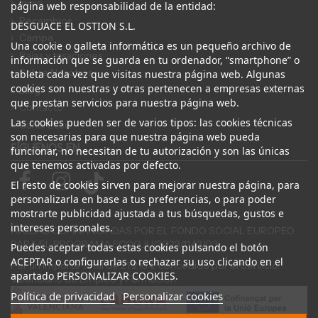
Inicio
página web responsabilidad de la entidad:
Recambios
DESGUACE EL OSTION S.L.
Campa
Una cookie o galleta informática es un pequeño archivo de
Bajas y tasaciones
información que se guarda en tu ordenador, “smartphone” o
Sobre Nosotros
tableta cada vez que visitas nuestra página web. Algunas
cookies son nuestras y otras pertenecen a empresas externas
Blog
que prestan servicios para nuestra página web.
Contacto
Las cookies pueden ser de varios tipos: las cookies técnicas
Canal Ético
son necesarias para que nuestra página web pueda
SÍGUENOS EN
funcionar, no necesitan de tu autorización y son las únicas
que tenemos activadas por defecto.
El resto de cookies sirven para mejorar nuestra página, para
personalizarla en base a tus preferencias, o para poder
mostrarte publicidad ajustada a tus búsquedas, gustos e
intereses personales.
AYUDAS COFINANCIADAS POR EL FONDO SOCIAL EUROPEO
PARA EL PROGRAMA ECOGJU/2023/1143/03
Puedes aceptar todas estas cookies pulsando el botón
ACEPTAR o configurarlas o rechazar su uso clicando en el
Por un importe total de 27.216 € concedido por el Servicio
apartado PERSONALIZAR COOKIES.
Valenciano de Empleo y Formación.
Política de privacidad
Personalizar cookies