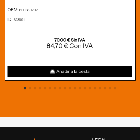
OEM:
8L0880202E
ID:
623991
70,00 € Sin IVA
84,70 € Con IVA
Añadir a la cesta