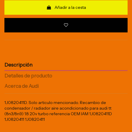
Añadir a la cesta
Descripción
Detalles de producto
Acerca de Audi
1J0820411D. Solo articulo mencionado. Recambio de
condensador / radiador aire acondicionado para audi tt
(8n3/8n9) 1.8 20v turbo referencia OEM IAM 1J0820411D
1J0820411 1J0820411