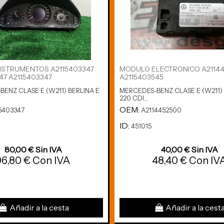
NSTRUMENTOS A2115403347
MODULO ELECTRONICO A2114
47 A2115403347
A2115403545
ENZ CLASE E (W211) BERLINA E
MERCEDES-BENZ CLASE E (W211) 
220 CDI...
OEM:
5403347
A2114452500
ID:
451015
80,00 € Sin IVA
40,00 € Sin IVA
96,80 € Con IVA
48,40 € Con IV
Añadir a la cesta
Añadir a la cest