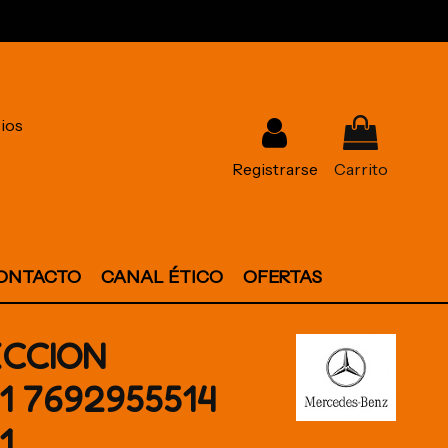
ios
Registrarse
Carrito
ONTACTO
CANAL ÉTICO
OFERTAS
ECCION
1 7692955514
1