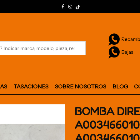
Recamb
Bajas
JAS
TASACIONES
SOBRE NOSOTROS
BLOG
C
BOMBA DIR
A003466010
A003466010