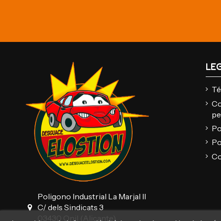
LE
Té
Co
pe
Po
Po
Co
Poligono Industrial La Marjal II
C/ dels Sindicats 3
03430 Onil (Alicante)