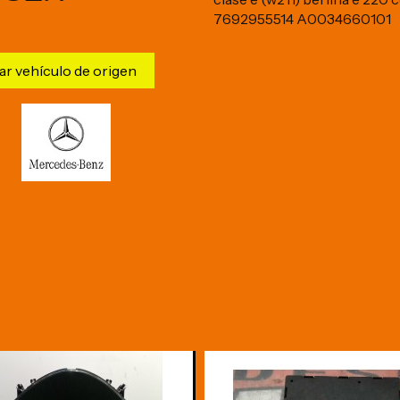
7692955514 A0034660101
ar vehículo de origen