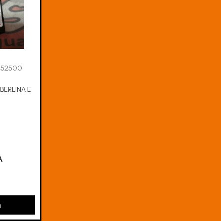
452500
BERLINA E
A
a