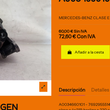
MERCEDES-BENZ CLASE E (W
60,00 €
Sin IVA
72,60 €
Con IVA
Añadir a la cesta
Descripción
Detalles
IGEN
A0034660101 - 7692955514.
clase e (w211) berlina e 22