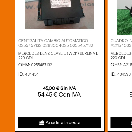
CENTRALITA CAMBIO AUTOMATICO
CUADRO I
0255457132 0263004025 0255457132
A21154033
MERCEDES-BENZ CLASE E (W211) BERLINA E
MERCEDES-B
220 CDI...
220 CDI...
OEM:
OEM:
0255457132
A211
ID:
ID:
434454
434596
45,00 € Sin IVA
54,45 € Con IVA
Añadir a la cesta