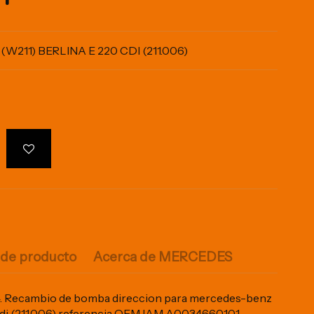
211) BERLINA E 220 CDI (211.006)
 de producto
Acerca de MERCEDES
 Recambio de bomba direccion para mercedes-benz
0 cdi (211.006) referencia OEM IAM A0034660101