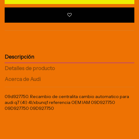
Descripción
Detalles de producto
Acerca de Audi
09d927750. Recambio de centralita cambio automatico para
audi q7 (4l) 4l/xbunq1 referencia OEM IAM 09D927750
09D927750 09D927750