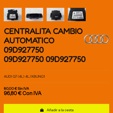
CENTRALITA CAMBIO
AUTOMATICO
09D927750
09D927750 09D927750
AUDI Q7 (4L) 4L/XBUNQ1
80,00 €
Sin IVA
96,80 €
Con IVA
Añadir a la cesta