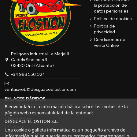
la protección de
datos personales
Política de cookies
Política de
privacidad
Condiciones de
venta Online
Poligono Industrial La Marjal II
C/ dels Sindicats 3
03430 Onil (Alicante)
+34 966 556 024
ventasweb@desguaceelostion.com
ENLACES RÁPIDOS
Bienvenida/o a la información básica sobre las cookies de la
Inicio
página web responsabilidad de la entidad:
Recambios
DESGUACE EL OSTION S.L.
Campa
Una cookie o galleta informática es un pequeño archivo de
Bajas y tasaciones
información que se guarda en tu ordenador, “smartphone” o