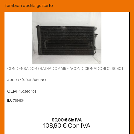
También podría gustarte
CONDENSADOR / RADIADOR AIRE ACONDICIONADO 4L0260401...
AUDI Q7 (4L) 4L/XBUNQ1
OEM:
4L0260401
ID:
769634
90,00 € Sin IVA
108,90 € Con IVA