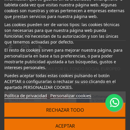
Sobre Nosotros
tableta cada vez que visitas nuestra página web. Algunas
cookies son nuestras y otras pertenecen a empresas externas
Blog
que prestan servicios para nuestra página web.
Contacto
Las cookies pueden ser de varios tipos: las cookies técnicas
Canal Ético
son necesarias para que nuestra página web pueda
SÍGUENOS EN
funcionar, no necesitan de tu autorización y son las únicas
que tenemos activadas por defecto.
El resto de cookies sirven para mejorar nuestra página, para
personalizarla en base a tus preferencias, o para poder
mostrarte publicidad ajustada a tus búsquedas, gustos e
intereses personales.
AYUDAS COFINANCIADAS POR EL FONDO SOCIAL EUROPEO
PARA EL PROGRAMA ECOGJU/2023/1143/03
Puedes aceptar todas estas cookies pulsando el botón
ACEPTAR o configurarlas o rechazar su uso clicando en el
Por un importe total de 27.216 € concedido por el Servicio
apartado PERSONALIZAR COOKIES.
Valenciano de Empleo y Formación.
Política de privacidad
Personalizar cookies
RECHAZAR TODO
© 2024 Desguace ElOstion. Todos los derechos reservados |
ACEPTAR
Desarrollado por
Seintosoft