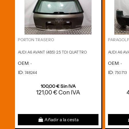
PORTON TRASERO
PARAGOLP
AUDI A6 AVANT (4B5) 2.5 TDI QUATTRO
AUDI A6 AV
OEM:
OEM:
-
-
ID:
ID:
748244
750713
100,00 € Sin IVA
121,00 € Con IVA
Añadir a la cesta