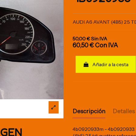
AUDI A6 AVANT (4B5) 2.5 
50,00 €
Sin IVA
60,50 €
Con IVA
Añadir a la cesta
Descripción
Detalles
IGEN
4b0920933m - 4b0920933. R
(4b5) 2.5 tdi quattro ref