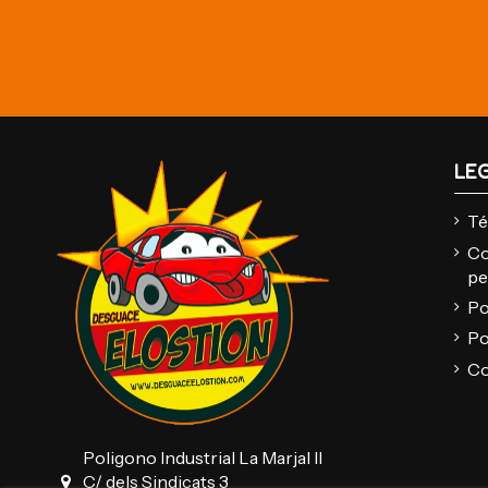
LE
Té
Co
pe
Po
Po
Co
Poligono Industrial La Marjal II
C/ dels Sindicats 3