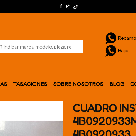
Recamb
Bajas
JAS
TASACIONES
SOBRE NOSOTROS
BLOG
C
CUADRO IN
4B0920933
4B0920933