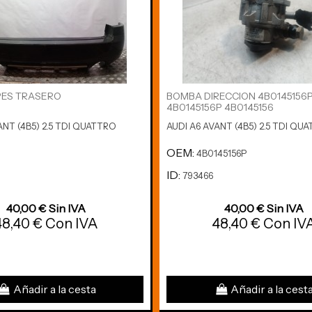
ES TRASERO
BOMBA DIRECCION 4B0145156
4B0145156P 4B0145156
ANT (4B5) 2.5 TDI QUATTRO
AUDI A6 AVANT (4B5) 2.5 TDI QU
OEM:
4B0145156P
ID:
793466
40,00 € Sin IVA
40,00 € Sin IVA
48,40 € Con IVA
48,40 € Con IV
Añadir a la cesta
Añadir a la cest