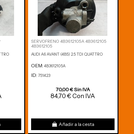
P
SERVOFRENO 4B3612105A 4B3612105
AIR
4B3612105
8P0
ATTRO
AUDI A6 AVANT (4B5) 2.5 TDI QUATTRO
AUDI
OEM:
OE
4B3612105A
ID:
ID:
751423
7
70,00 € Sin IVA
A
84,70 € Con IVA
a
Añadir a la cesta