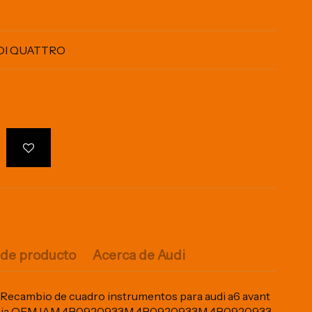
TDI QUATTRO
 de producto
Acerca de Audi
ecambio de cuadro instrumentos para audi a6 avant
erencia OEM IAM 4B0920933M 4B0920933M 4B0920933