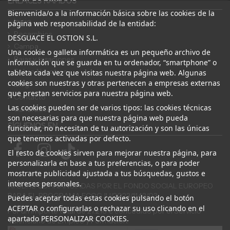
ENLACES RÁPIDOS
Bienvenida/o a la información básica sobre las cookies de la
Inicio
página web responsabilidad de la entidad:
Recambios
DESGUACE EL OSTION S.L.
Campa
Una cookie o galleta informática es un pequeño archivo de
Bajas y tasaciones
información que se guarda en tu ordenador, “smartphone” o
Sobre Nosotros
tableta cada vez que visitas nuestra página web. Algunas
cookies son nuestras y otras pertenecen a empresas externas
Blog
que prestan servicios para nuestra página web.
Contacto
Las cookies pueden ser de varios tipos: las cookies técnicas
Canal Ético
son necesarias para que nuestra página web pueda
SÍGUENOS EN
funcionar, no necesitan de tu autorización y son las únicas
que tenemos activadas por defecto.
El resto de cookies sirven para mejorar nuestra página, para
personalizarla en base a tus preferencias, o para poder
mostrarte publicidad ajustada a tus búsquedas, gustos e
intereses personales.
AYUDAS COFINANCIADAS POR EL FONDO SOCIAL EUROPEO
PARA EL PROGRAMA ECOGJU/2023/1143/03
Puedes aceptar todas estas cookies pulsando el botón
ACEPTAR o configurarlas o rechazar su uso clicando en el
Por un importe total de 27.216 € concedido por el Servicio
apartado PERSONALIZAR COOKIES.
Valenciano de Empleo y Formación.