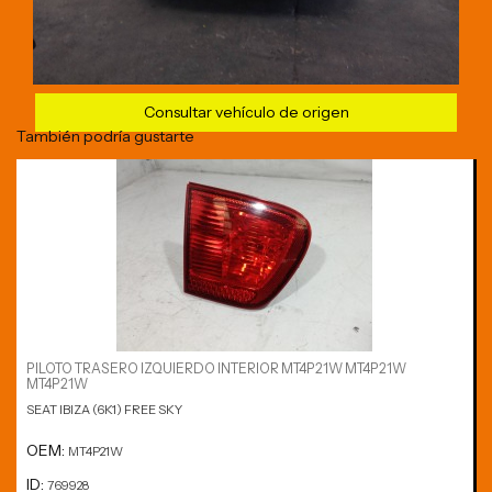
Consultar vehículo de origen
También podría gustarte
PILOTO TRASERO IZQUIERDO INTERIOR MT4P21W MT4P21W
MT4P21W
SEAT IBIZA (6K1) FREE SKY
OEM:
MT4P21W
ID:
769928