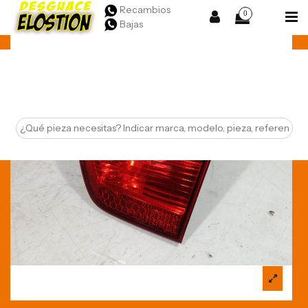
Recambios
0
Bajas