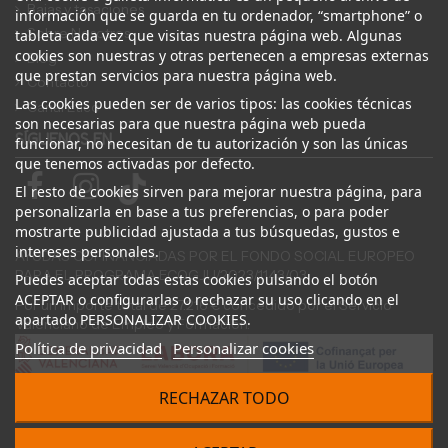
Bajas y tasaciones
información que se guarda en tu ordenador, “smartphone” o
Sobre Nosotros
tableta cada vez que visitas nuestra página web. Algunas
cookies son nuestras y otras pertenecen a empresas externas
Blog
que prestan servicios para nuestra página web.
Contacto
Las cookies pueden ser de varios tipos: las cookies técnicas
Canal Ético
son necesarias para que nuestra página web pueda
SÍGUENOS EN
funcionar, no necesitan de tu autorización y son las únicas
que tenemos activadas por defecto.
El resto de cookies sirven para mejorar nuestra página, para
personalizarla en base a tus preferencias, o para poder
mostrarte publicidad ajustada a tus búsquedas, gustos e
intereses personales.
AYUDAS COFINANCIADAS POR EL FONDO SOCIAL EUROPEO
PARA EL PROGRAMA ECOGJU/2023/1143/03
Puedes aceptar todas estas cookies pulsando el botón
ACEPTAR o configurarlas o rechazar su uso clicando en el
Por un importe total de 27.216 € concedido por el Servicio
apartado PERSONALIZAR COOKIES.
Valenciano de Empleo y Formación.
Política de privacidad
Personalizar cookies
RECHAZAR TODO
© 2024 Desguace ElOstion. Todos los derechos reservados |