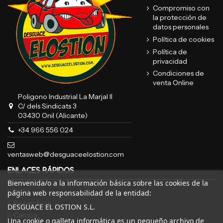
Compromiso con
la protección de
datos personales
Política de cookies
Política de
privacidad
Condiciones de
venta Online
Poligono Industrial La Marjal II
C/ dels Sindicats 3
03430 Onil (Alicante)
+34 966 556 024
ventasweb@desguaceelostion.com
ENLACES RÁPIDOS
Bienvenida/o a la información básica sobre las cookies de la
Inicio
página web responsabilidad de la entidad:
Recambios
DESGUACE EL OSTION S.L.
Campa
Una cookie o galleta informática es un pequeño archivo de