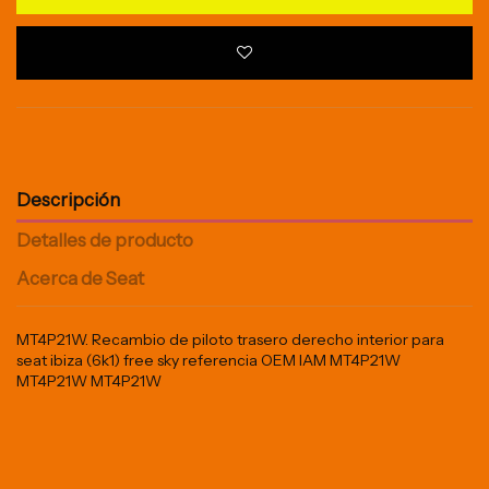
Descripción
Detalles de producto
Acerca de Seat
MT4P21W. Recambio de piloto trasero derecho interior para
seat ibiza (6k1) free sky referencia OEM IAM MT4P21W
MT4P21W MT4P21W