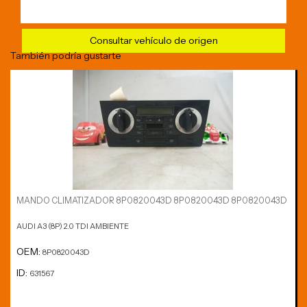
Consultar vehículo de origen
También podría gustarte
MANDO CLIMATIZADOR 8P0820043D 8P0820043D 8P0820043D
AUDI A3 (8P) 2.0 TDI AMBIENTE
OEM:
8P0820043D
ID:
631567