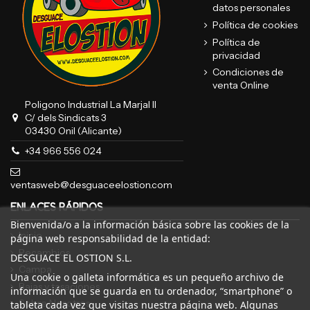
datos personales
Política de cookies
Política de
privacidad
Condiciones de
venta Online
Poligono Industrial La Marjal II
C/ dels Sindicats 3
03430 Onil (Alicante)
+34 966 556 024
ventasweb@desguaceelostion.com
ENLACES RÁPIDOS
Bienvenida/o a la información básica sobre las cookies de la
Inicio
página web responsabilidad de la entidad:
Recambios
DESGUACE EL OSTION S.L.
Campa
Una cookie o galleta informática es un pequeño archivo de
Bajas y tasaciones
información que se guarda en tu ordenador, “smartphone” o
Sobre Nosotros
tableta cada vez que visitas nuestra página web. Algunas