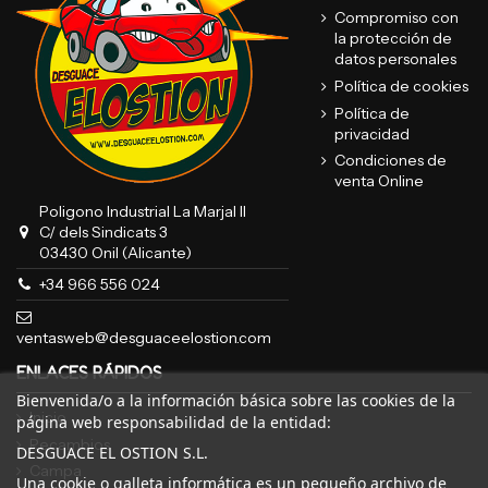
Compromiso con
la protección de
datos personales
Política de cookies
Política de
privacidad
Condiciones de
venta Online
Poligono Industrial La Marjal II
C/ dels Sindicats 3
03430 Onil (Alicante)
+34 966 556 024
ventasweb@desguaceelostion.com
ENLACES RÁPIDOS
Bienvenida/o a la información básica sobre las cookies de la
Inicio
página web responsabilidad de la entidad:
Recambios
DESGUACE EL OSTION S.L.
Campa
Una cookie o galleta informática es un pequeño archivo de