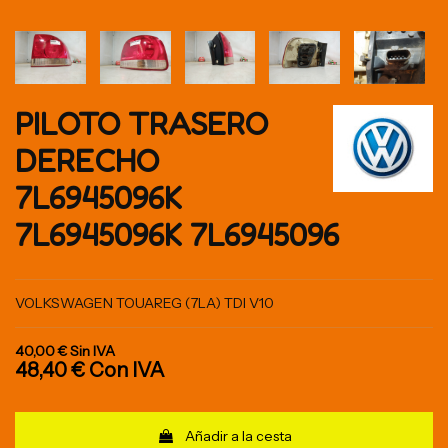
PILOTO TRASERO
DERECHO
7L6945096K
7L6945096K 7L6945096
VOLKSWAGEN TOUAREG (7LA) TDI V10
40,00 €
Sin IVA
48,40 €
Con IVA
Añadir a la cesta