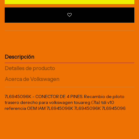
Descripción
Detalles de producto
Acerca de Volkswagen
7L6945096K - CONECTOR DE 4 PINES. Recambio de piloto
trasero derecho para volkswagen touareg (7la) tdi v10
referencia OEM IAM 7L6945096K 7L6945096K 7L6945096