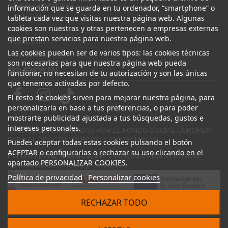
Bajas y tasaciones
información que se guarda en tu ordenador, “smartphone” o
Sobre Nosotros
tableta cada vez que visitas nuestra página web. Algunas
cookies son nuestras y otras pertenecen a empresas externas
Blog
que prestan servicios para nuestra página web.
Contacto
Las cookies pueden ser de varios tipos: las cookies técnicas
Canal Ético
son necesarias para que nuestra página web pueda
SÍGUENOS EN
funcionar, no necesitan de tu autorización y son las únicas
que tenemos activadas por defecto.
El resto de cookies sirven para mejorar nuestra página, para
personalizarla en base a tus preferencias, o para poder
mostrarte publicidad ajustada a tus búsquedas, gustos e
intereses personales.
AYUDAS COFINANCIADAS POR EL FONDO SOCIAL EUROPEO
PARA EL PROGRAMA ECOGJU/2023/1143/03
Puedes aceptar todas estas cookies pulsando el botón
ACEPTAR o configurarlas o rechazar su uso clicando en el
Por un importe total de 27.216 € concedido por el Servicio
apartado PERSONALIZAR COOKIES.
Valenciano de Empleo y Formación.
Política de privacidad
Personalizar cookies
RECHAZAR TODO
© 2024 Desguace ElOstion. Todos los derechos reservados |