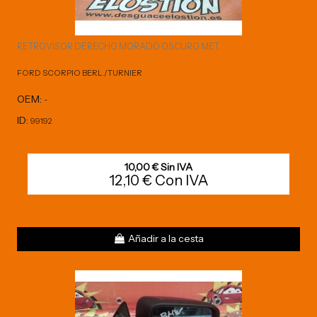
RETROVISOR DERECHO MORADO OSCURO MET.
FORD SCORPIO BERL./TURNIER
OEM:
-
ID:
99192
10,00 € Sin IVA
12,10 € Con IVA
Añadir a la cesta