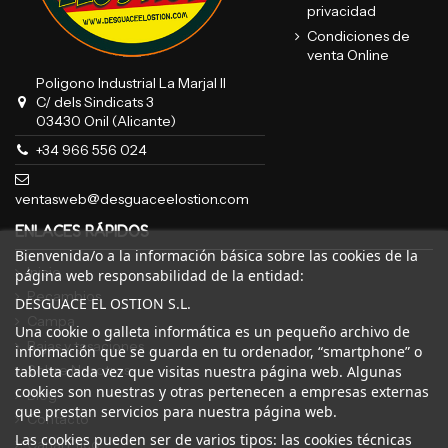
privacidad
Condiciones de
venta Online
Poligono Industrial La Marjal II
C/ dels Sindicats 3
03430 Onil (Alicante)
+34 966 556 024
ventasweb@desguaceelostion.com
ENLACES RÁPIDOS
Bienvenida/o a la información básica sobre las cookies de la
Inicio
página web responsabilidad de la entidad:
Recambios
DESGUACE EL OSTION S.L.
Campa
Una cookie o galleta informática es un pequeño archivo de
Bajas y tasaciones
información que se guarda en tu ordenador, “smartphone” o
Sobre Nosotros
tableta cada vez que visitas nuestra página web. Algunas
cookies son nuestras y otras pertenecen a empresas externas
Blog
que prestan servicios para nuestra página web.
Contacto
Las cookies pueden ser de varios tipos: las cookies técnicas
Canal Ético