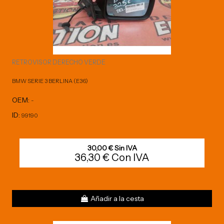
RETROVISOR DERECHO VERDE
BMW SERIE 3 BERLINA (E36)
OEM:
-
ID:
99190
30,00 € Sin IVA
36,30 € Con IVA
Añadir a la cesta