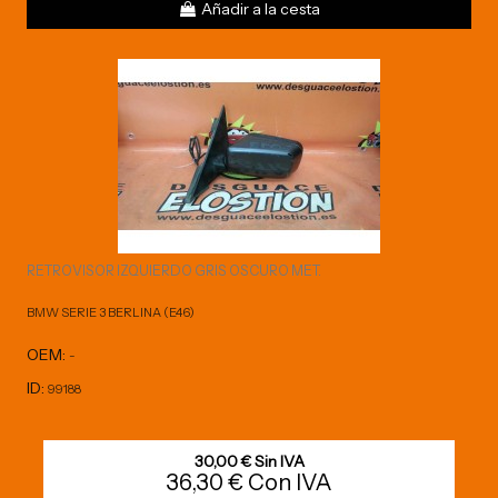
Añadir a la cesta
RETROVISOR IZQUIERDO GRIS OSCURO MET.
BMW SERIE 3 BERLINA (E46)
OEM:
-
ID:
99188
30,00 € Sin IVA
36,30 € Con IVA