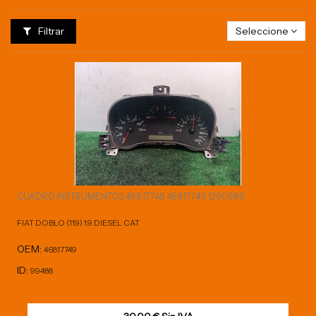
Filtrar
Seleccione
CUADRO INSTRUMENTOS 46817749 46817749 1290689
FIAT DOBLO (119) 1.9 DIESEL CAT
OEM:
46817749
ID:
99488