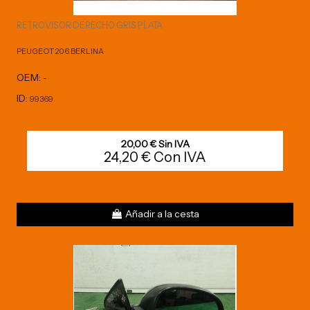
RETROVISOR DERECHO GRIS PLATA
PEUGEOT 206 BERLINA
OEM:
-
ID:
99369
20,00 € Sin IVA
24,20 € Con IVA
Añadir a la cesta