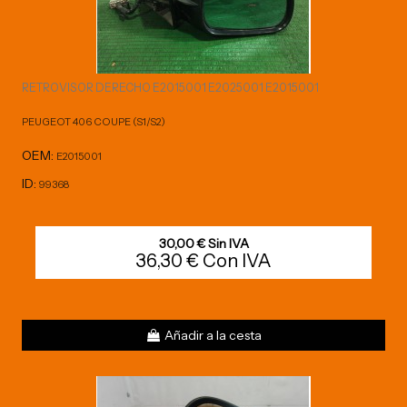
RETROVISOR DERECHO E2015001 E2025001 E2015001
PEUGEOT 406 COUPE (S1/S2)
OEM:
E2015001
ID:
99368
30,00 € Sin IVA
36,30 € Con IVA
Añadir a la cesta