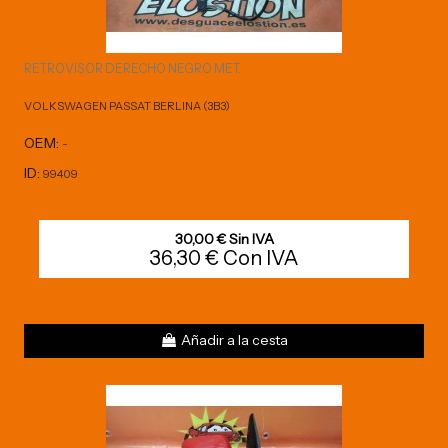
RETROVISOR DERECHO NEGRO MET.
VOLKSWAGEN PASSAT BERLINA (3B3)
OEM:
-
ID:
99409
30,00 € Sin IVA
36,30 € Con IVA
Añadir a la cesta