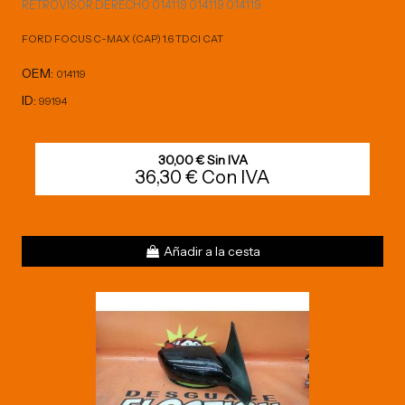
RETROVISOR DERECHO 014119 014119 014119
FORD FOCUS C-MAX (CAP) 1.6 TDCI CAT
OEM:
014119
ID:
99194
30,00 € Sin IVA
36,30 € Con IVA
Añadir a la cesta