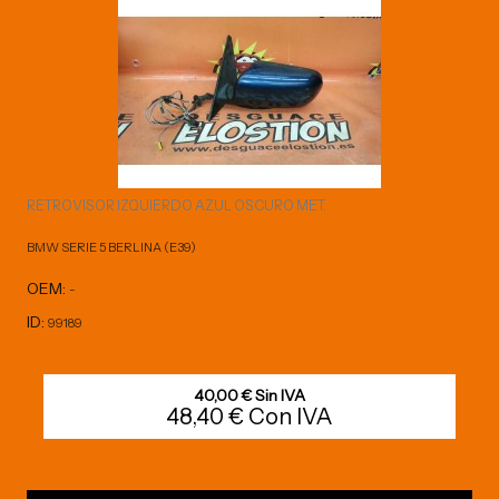
RETROVISOR IZQUIERDO AZUL OSCURO MET.
BMW SERIE 5 BERLINA (E39)
OEM:
-
ID:
99189
40,00 € Sin IVA
48,40 € Con IVA