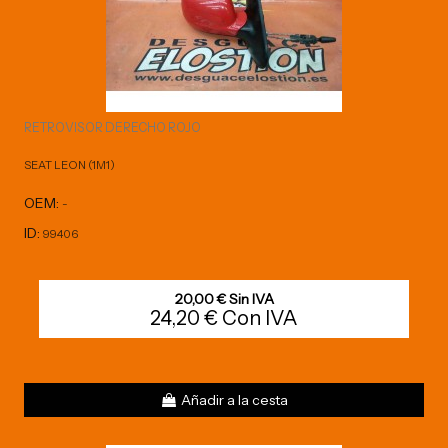
RETROVISOR DERECHO ROJO
SEAT LEON (1M1)
OEM:
-
ID:
99406
20,00 € Sin IVA
24,20 € Con IVA
Añadir a la cesta