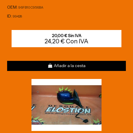
OEM:
96FB10C956BA
ID:
99428
20,00 € Sin IVA
24,20 € Con IVA
Añadir a la cesta