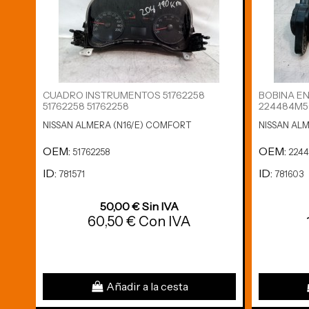
CUADRO INSTRUMENTOS 51762258
BOBINA E
51762258 51762258
224484M5
NISSAN ALMERA (N16/E) COMFORT
NISSAN AL
OEM:
OEM:
51762258
224
ID:
ID:
781571
781603
50,00 € Sin IVA
60,50 € Con IVA
Añadir a la cesta