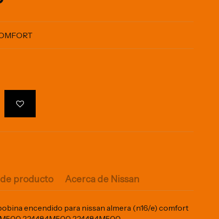
 COMFORT
 de producto
Acerca de Nissan
bina encendido para nissan almera (n16/e) comfort
84M500 224484M500 224484M500