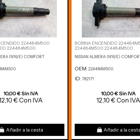
NCENDIDO 224484M500
BOBINA ENCENDIDO 224484M
00 224484M500
224484M500 224484M500
MERA (N16/E) COMFORT
NISSAN ALMERA (N16/E) COMFOR
OEM:
484M500
224484M500
ID:
782171
10,00 € Sin IVA
10,00 € Sin IVA
12,10 € Con IVA
12,10 € Con IV
Añadir a la cesta
Añadir a la cest