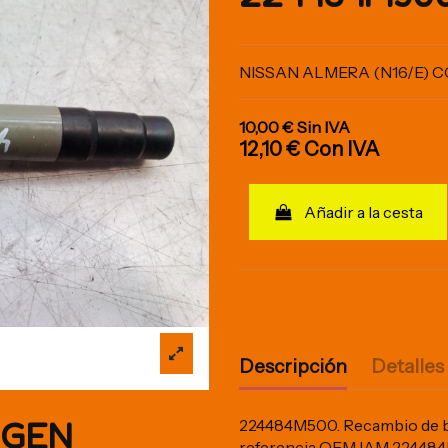
NISSAN ALMERA (N16/E)
10,00 €
Sin IVA
12,10 €
Con IVA
Añadir a la cesta
Descripción
Detalles
IGEN
224484M500. Recambio de bo
referencia OEM IAM 2244