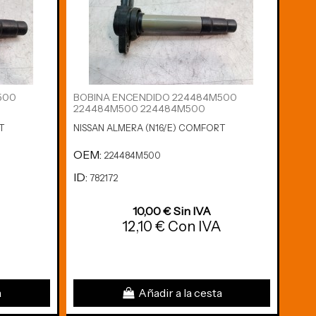
500
BOBINA ENCENDIDO 224484M500
PILO
224484M500 224484M500
A98
T
NISSAN ALMERA (N16/E) COMFORT
NISS
OEM:
OE
224484M500
ID:
ID:
782172
7
10,00 € Sin IVA
A
12,10 € Con IVA
a
Añadir a la cesta