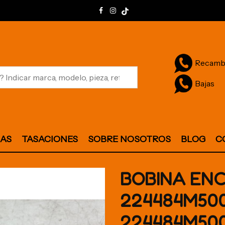
Recamb
Bajas
JAS
TASACIONES
SOBRE NOSOTROS
BLOG
C
BOBINA EN
224484M50
224484M50