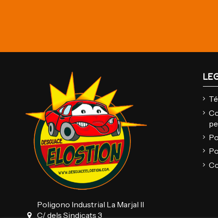
LE
Té
Co
pe
Po
Po
Co
Poligono Industrial La Marjal II
C/ dels Sindicats 3