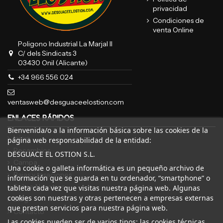
privacidad
Condiciones de
venta Online
Poligono Industrial La Marjal II
C/ dels Sindicats 3
03430 Onil (Alicante)
+34 966 556 024
ventasweb@desguaceelostion.com
ENLACES RÁPIDOS
Bienvenida/o a la información básica sobre las cookies de la
Inicio
página web responsabilidad de la entidad:
Recambios
DESGUACE EL OSTION S.L.
Campa
Una cookie o galleta informática es un pequeño archivo de
Bajas y tasaciones
información que se guarda en tu ordenador, “smartphone” o
Sobre Nosotros
tableta cada vez que visitas nuestra página web. Algunas
cookies son nuestras y otras pertenecen a empresas externas
Blog
que prestan servicios para nuestra página web.
Contacto
Las cookies pueden ser de varios tipos: las cookies técnicas