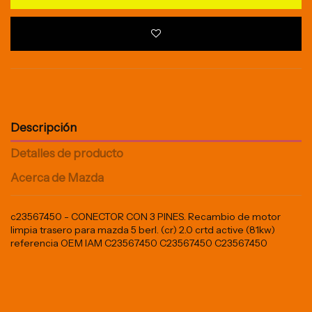
Descripción
Detalles de producto
Acerca de Mazda
c23567450 - CONECTOR CON 3 PINES. Recambio de motor
limpia trasero para mazda 5 berl. (cr) 2.0 crtd active (81kw)
referencia OEM IAM C23567450 C23567450 C23567450