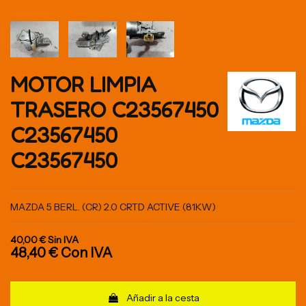
MOTOR LIMPIA
TRASERO C23567450
C23567450
C23567450
MAZDA 5 BERL. (CR) 2.0 CRTD ACTIVE (81KW)
40,00 €
Sin IVA
48,40 €
Con IVA
Añadir a la cesta