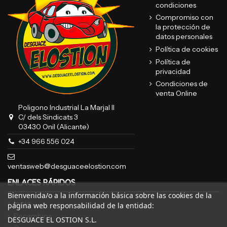
condiciones
Compromiso con
la protección de
datos personales
Política de cookies
Política de
privacidad
Condiciones de
venta Online
Poligono Industrial La Marjal II
C/ dels Sindicats 3
03430 Onil (Alicante)
+34 966 556 024
ventasweb@desguaceelostion.com
ENLACES RÁPIDOS
Bienvenida/o a la información básica sobre las cookies de la
Inicio
página web responsabilidad de la entidad:
Recambios
DESGUACE EL OSTION S.L.