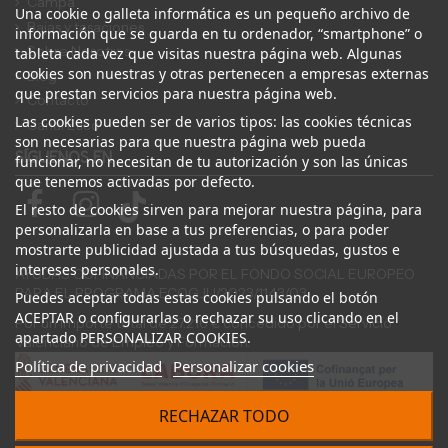
Campa
Una cookie o galleta informática es un pequeño archivo de
Bajas y tasaciones
información que se guarda en tu ordenador, “smartphone” o
Sobre Nosotros
tableta cada vez que visitas nuestra página web. Algunas
cookies son nuestras y otras pertenecen a empresas externas
Blog
que prestan servicios para nuestra página web.
Contacto
Las cookies pueden ser de varios tipos: las cookies técnicas
Canal Ético
son necesarias para que nuestra página web pueda
SÍGUENOS EN
funcionar, no necesitan de tu autorización y son las únicas
que tenemos activadas por defecto.
El resto de cookies sirven para mejorar nuestra página, para
personalizarla en base a tus preferencias, o para poder
mostrarte publicidad ajustada a tus búsquedas, gustos e
intereses personales.
AYUDAS COFINANCIADAS POR EL FONDO SOCIAL EUROPEO
PARA EL PROGRAMA ECOGJU/2023/1143/03
Puedes aceptar todas estas cookies pulsando el botón
ACEPTAR o configurarlas o rechazar su uso clicando en el
Por un importe total de 27.216 € concedido por el Servicio
apartado PERSONALIZAR COOKIES.
Valenciano de Empleo y Formación.
Política de privacidad
Personalizar cookies
RECHAZAR TODO