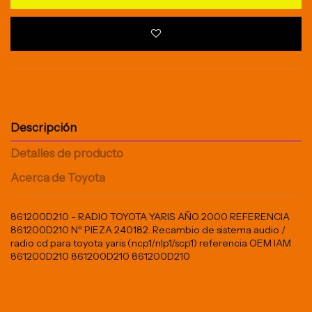
Descripción
Detalles de producto
Acerca de Toyota
861200D210 - RADIO TOYOTA YARIS AÑO 2000 REFERENCIA
861200D210 Nº PIEZA 240182. Recambio de sistema audio /
radio cd para toyota yaris (ncp1/nlp1/scp1) referencia OEM IAM
861200D210 861200D210 861200D210