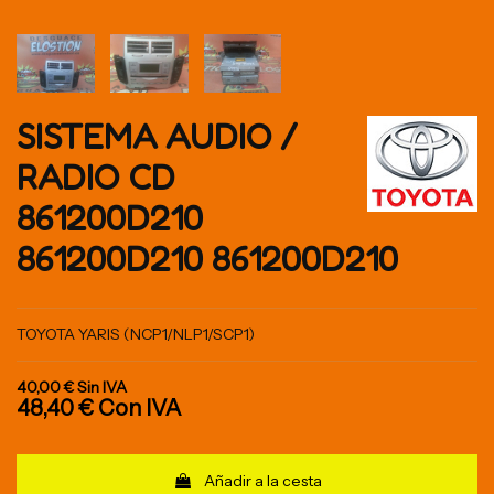
SISTEMA AUDIO /
RADIO CD
861200D210
861200D210 861200D210
TOYOTA YARIS (NCP1/NLP1/SCP1)
40,00 €
Sin IVA
48,40 €
Con IVA
Añadir a la cesta