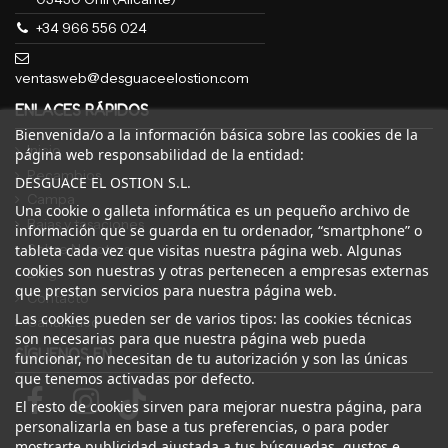
+34 966 556 024
ventasweb@desguaceelostion.com
ENLACES RÁPIDOS
Bienvenida/o a la información básica sobre las cookies de la
Inicio
página web responsabilidad de la entidad:
Recambios
DESGUACE EL OSTION S.L.
Campa
Una cookie o galleta informática es un pequeño archivo de
Bajas y tasaciones
información que se guarda en tu ordenador, “smartphone” o
Sobre Nosotros
tableta cada vez que visitas nuestra página web. Algunas
cookies son nuestras y otras pertenecen a empresas externas
Blog
que prestan servicios para nuestra página web.
Contacto
Las cookies pueden ser de varios tipos: las cookies técnicas
Canal Ético
son necesarias para que nuestra página web pueda
SÍGUENOS EN
funcionar, no necesitan de tu autorización y son las únicas
que tenemos activadas por defecto.
El resto de cookies sirven para mejorar nuestra página, para
personalizarla en base a tus preferencias, o para poder
mostrarte publicidad ajustada a tus búsquedas, gustos e