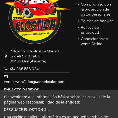
Compromiso con
la protección de
datos personales
Política de cookies
Política de
privacidad
Condiciones de
venta Online
Poligono Industrial La Marjal II
C/ dels Sindicats 3
03430 Onil (Alicante)
+34 966 556 024
ventasweb@desguaceelostion.com
ENLACES RÁPIDOS
Bienvenida/o a la información básica sobre las cookies de la
Inicio
página web responsabilidad de la entidad:
Recambios
DESGUACE EL OSTION S.L.
Campa
Una cookie o galleta informática es un pequeño archivo de