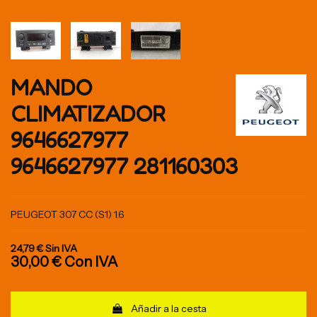
MANDO
CLIMATIZADOR
9646627977
9646627977 281160303
PEUGEOT 307 CC (S1) 1.6
24,79 €
Sin IVA
30,00 €
Con IVA
Añadir a la cesta