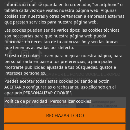
Bajas y tasaciones
información que se guarda en tu ordenador, “smartphone” o
Sobre Nosotros
tableta cada vez que visitas nuestra página web. Algunas
cookies son nuestras y otras pertenecen a empresas externas
Blog
que prestan servicios para nuestra página web.
Contacto
Las cookies pueden ser de varios tipos: las cookies técnicas
Canal Ético
son necesarias para que nuestra página web pueda
SÍGUENOS EN
funcionar, no necesitan de tu autorización y son las únicas
que tenemos activadas por defecto.
El resto de cookies sirven para mejorar nuestra página, para
personalizarla en base a tus preferencias, o para poder
mostrarte publicidad ajustada a tus búsquedas, gustos e
intereses personales.
AYUDAS COFINANCIADAS POR EL FONDO SOCIAL EUROPEO
PARA EL PROGRAMA ECOGJU/2023/1143/03
Puedes aceptar todas estas cookies pulsando el botón
ACEPTAR o configurarlas o rechazar su uso clicando en el
Por un importe total de 27.216 € concedido por el Servicio
apartado PERSONALIZAR COOKIES.
Valenciano de Empleo y Formación.
Política de privacidad
Personalizar cookies
RECHAZAR TODO
© 2024 Desguace ElOstion. Todos los derechos reservados |