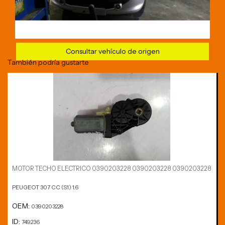
Consultar vehículo de origen
También podría gustarte
MOTOR TECHO ELECTRICO 0390203228 0390203228 0390203228
PEUGEOT 307 CC (S1) 1.6
OEM:
0390203228
ID:
749236