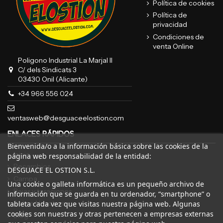
Política de cookies
Política de
privacidad
Condiciones de
venta Online
Poligono Industrial La Marjal II
C/ dels Sindicats 3
03430 Onil (Alicante)
+34 966 556 024
ventasweb@desguaceelostion.com
ENLACES RÁPIDOS
Bienvenida/o a la información básica sobre las cookies de la
Inicio
página web responsabilidad de la entidad:
Recambios
DESGUACE EL OSTION S.L.
Campa
Una cookie o galleta informática es un pequeño archivo de
Bajas y tasaciones
información que se guarda en tu ordenador, “smartphone” o
Sobre Nosotros
tableta cada vez que visitas nuestra página web. Algunas
cookies son nuestras y otras pertenecen a empresas externas
Blog