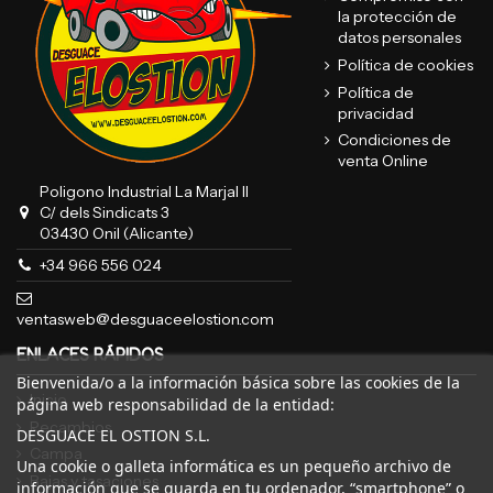
la protección de
datos personales
Política de cookies
Política de
privacidad
Condiciones de
venta Online
Poligono Industrial La Marjal II
C/ dels Sindicats 3
03430 Onil (Alicante)
+34 966 556 024
ventasweb@desguaceelostion.com
ENLACES RÁPIDOS
Bienvenida/o a la información básica sobre las cookies de la
Inicio
página web responsabilidad de la entidad:
Recambios
DESGUACE EL OSTION S.L.
Campa
Una cookie o galleta informática es un pequeño archivo de
Bajas y tasaciones
información que se guarda en tu ordenador, “smartphone” o