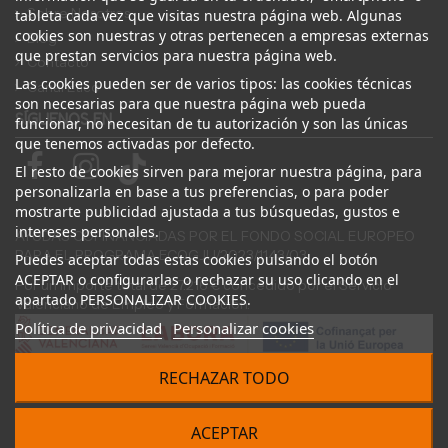
Sobre Nosotros
tableta cada vez que visitas nuestra página web. Algunas
cookies son nuestras y otras pertenecen a empresas externas
Blog
que prestan servicios para nuestra página web.
Contacto
Las cookies pueden ser de varios tipos: las cookies técnicas
Canal Ético
son necesarias para que nuestra página web pueda
SÍGUENOS EN
funcionar, no necesitan de tu autorización y son las únicas
que tenemos activadas por defecto.
El resto de cookies sirven para mejorar nuestra página, para
personalizarla en base a tus preferencias, o para poder
mostrarte publicidad ajustada a tus búsquedas, gustos e
intereses personales.
AYUDAS COFINANCIADAS POR EL FONDO SOCIAL EUROPEO
PARA EL PROGRAMA ECOGJU/2023/1143/03
Puedes aceptar todas estas cookies pulsando el botón
ACEPTAR o configurarlas o rechazar su uso clicando en el
Por un importe total de 27.216 € concedido por el Servicio
apartado PERSONALIZAR COOKIES.
Valenciano de Empleo y Formación.
Política de privacidad
Personalizar cookies
RECHAZAR TODO
© 2024 Desguace ElOstion. Todos los derechos reservados |
ACEPTAR
Desarrollado por
Seintosoft