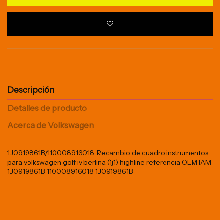
Descripción
Detalles de producto
Acerca de Volkswagen
1J0919861B/110008916018. Recambio de cuadro instrumentos
para volkswagen golf iv berlina (1j1) highline referencia OEM IAM
1J0919861B 110008916018 1J0919861B