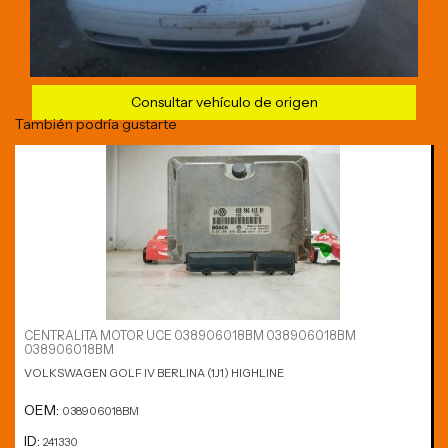
Consultar vehículo de origen
También podría gustarte
CENTRALITA MOTOR UCE 038906018BM 038906018BM
038906018BM
VOLKSWAGEN GOLF IV BERLINA (1J1) HIGHLINE
OEM:
038906018BM
ID:
241330