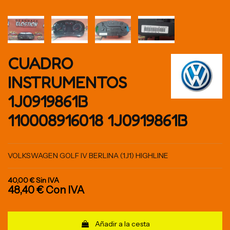
CUADRO
INSTRUMENTOS
1J0919861B
110008916018 1J0919861B
VOLKSWAGEN GOLF IV BERLINA (1J1) HIGHLINE
40,00 €
Sin IVA
48,40 €
Con IVA
Añadir a la cesta