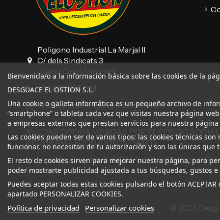
Co
Poligono Industrial La Marjal II
C/ dels Sindicats 3
03430 Onil (Alicante)
Bienvenida/o a la información básica sobre las cookies de la pá
+34 966 556 024
DESGUACE EL OSTION S.L.
Una cookie o galleta informática es un pequeño archivo de info
ventasweb@desguaceelostion.com
“smartphone” o tableta cada vez que visitas nuestra página web
a empresas externas que prestan servicios para nuestra página
AYUDAS COFINANCIADAS POR EL FONDO SOCIAL
Las cookies pueden ser de varios tipos: las cookies técnicas s
PROGRAMA ECOGJU/2023/1143/03
funcionar, no necesitan de tu autorización y son las únicas que
Por un importe total de 27.216 € concedido por el Ser
El resto de cookies sirven para mejorar nuestra página, para per
Formación.
poder mostrarte publicidad ajustada a tus búsquedas, gustos e 
Puedes aceptar todas estas cookies pulsando el botón ACEPTAR o
apartado PERSONALIZAR COOKIES.
Política de privacidad
Personalizar cookies
© 2024 Desgua