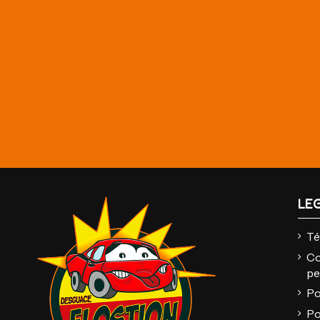
LE
Té
Co
pe
Po
Po