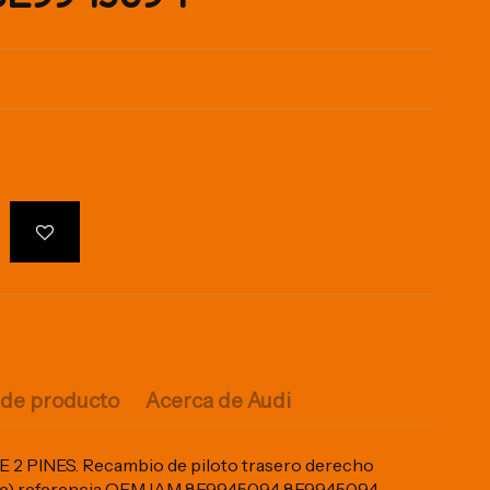
 de producto
Acerca de Audi
 PINES. Recambio de piloto trasero derecho
t (8e) referencia OEM IAM 8E9945094 8E9945094