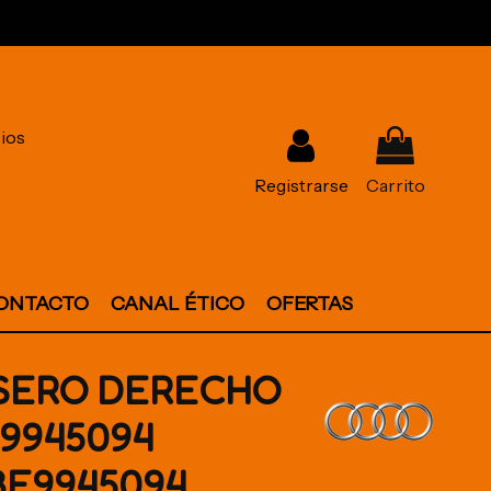
ios
Registrarse
Carrito
ONTACTO
CANAL ÉTICO
OFERTAS
ASERO DERECHO
E9945094
8E9945094