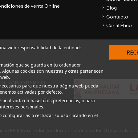
ndiciones de venta Online
Blog
Contacto
Canal Ético
gina web responsabilidad de la entidad:
REC
rmación que se guarda en tu ordenador,
. Algunas cookies son nuestras y otras pertenecen
 web.
 EUROPEO PARA EL
on necesarias para que nuestra página web pueda
 tenemos activadas por defecto.
vicio Valenciano de Empleo y
sonalizarla en base a tus preferencias, o para
intereses personales.
 configurarlas o rechazar su uso clicando en el
ce ElOstion. Todos los derechos reservados | Desarrollado