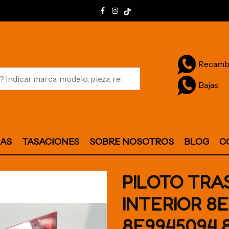
Recamb
Bajas
JAS
TASACIONES
SOBRE NOSOTROS
BLOG
C
PILOTO TR
INTERIOR 8
8E9945094 