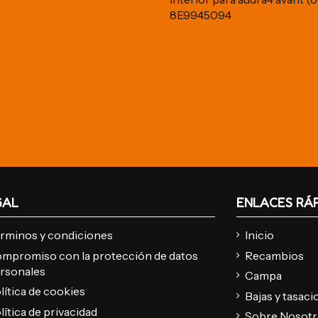
8E9945094
GAL
ENLACES RÁ
rminos y condiciones
Inicio
mpromiso con la protección de datos
Recambios
rsonales
Campa
lítica de cookies
Bajas y tasac
lítica de privacidad
Sobre Nosot