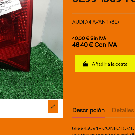
AUDI A4 AVANT (8E)
40,00 €
Sin IVA
48,40 €
Con IVA
Añadir a la cesta
Descripción
Detalles
8E9945094 - CONECTOR DE 2
interior para audi a4 avan