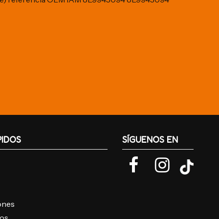
PIDOS
SÍGUENOS EN
iones
ros