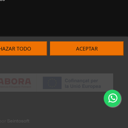
HAZAR TODO
ACEPTAR
 por
Seintosoft