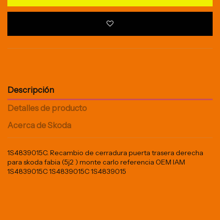
Descripción
Detalles de producto
Acerca de Skoda
1S4839015C. Recambio de cerradura puerta trasera derecha
para skoda fabia (5j2 ) monte carlo referencia OEM IAM
1S4839015C 1S4839015C 1S4839015