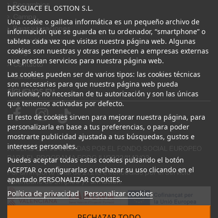
Recambios
DESGUACE EL OSTION S.L.
Campa
Una cookie o galleta informática es un pequeño archivo de
Bajas y tasaciones
información que se guarda en tu ordenador, “smartphone” o
Sobre Nosotros
tableta cada vez que visitas nuestra página web. Algunas
cookies son nuestras y otras pertenecen a empresas externas
Blog
que prestan servicios para nuestra página web.
Contacto
Las cookies pueden ser de varios tipos: las cookies técnicas
Canal Ético
son necesarias para que nuestra página web pueda
SÍGUENOS EN
funcionar, no necesitan de tu autorización y son las únicas
que tenemos activadas por defecto.
El resto de cookies sirven para mejorar nuestra página, para
personalizarla en base a tus preferencias, o para poder
mostrarte publicidad ajustada a tus búsquedas, gustos e
intereses personales.
AYUDAS COFINANCIADAS POR EL FONDO SOCIAL EUROPEO
PARA EL PROGRAMA ECOGJU/2023/1143/03
Puedes aceptar todas estas cookies pulsando el botón
ACEPTAR o configurarlas o rechazar su uso clicando en el
Por un importe total de 27.216 € concedido por el Servicio
apartado PERSONALIZAR COOKIES.
Valenciano de Empleo y Formación.
Política de privacidad
Personalizar cookies
RECHAZAR TODO