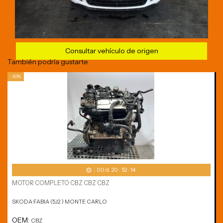
Consultar vehículo de origen
También podría gustarte
-10%
00
d.
20
:
52
:
14
MOTOR COMPLETO CBZ CBZ CBZ
SKODA FABIA (5J2 ) MONTE CARLO
OEM:
CBZ