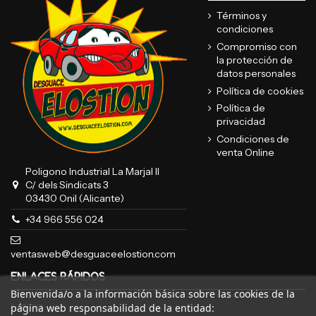
Términos y
condiciones
Compromiso con
la protección de
datos personales
Política de cookies
Política de
privacidad
Condiciones de
venta Online
Poligono Industrial La Marjal II
C/ dels Sindicats 3
03430 Onil (Alicante)
+34 966 556 024
ventasweb@desguaceelostion.com
ENLACES RÁPIDOS
Bienvenida/o a la información básica sobre las cookies de la
Inicio
página web responsabilidad de la entidad: