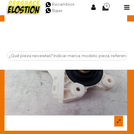
Recambios
0
Bajas