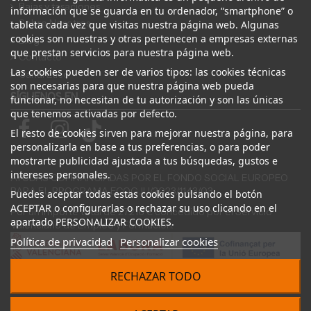
Bajas y tasaciones
información que se guarda en tu ordenador, “smartphone” o
Sobre Nosotros
tableta cada vez que visitas nuestra página web. Algunas
cookies son nuestras y otras pertenecen a empresas externas
Blog
que prestan servicios para nuestra página web.
Contacto
Las cookies pueden ser de varios tipos: las cookies técnicas
Canal Ético
son necesarias para que nuestra página web pueda
SÍGUENOS EN
funcionar, no necesitan de tu autorización y son las únicas
que tenemos activadas por defecto.
El resto de cookies sirven para mejorar nuestra página, para
personalizarla en base a tus preferencias, o para poder
mostrarte publicidad ajustada a tus búsquedas, gustos e
intereses personales.
AYUDAS COFINANCIADAS POR EL FONDO SOCIAL EUROPEO
PARA EL PROGRAMA ECOGJU/2023/1143/03
Puedes aceptar todas estas cookies pulsando el botón
ACEPTAR o configurarlas o rechazar su uso clicando en el
Por un importe total de 27.216 € concedido por el Servicio
apartado PERSONALIZAR COOKIES.
Valenciano de Empleo y Formación.
Política de privacidad
Personalizar cookies
RECHAZAR TODO
© 2024 Desguace ElOstion. Todos los derechos reservados |