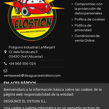
Compromiso con
la protección de
datos personales
Política de cookies
Política de
privacidad
Condiciones de
venta Online
Poligono Industrial La Marjal II
C/ dels Sindicats 3
03430 Onil (Alicante)
+34 966 556 024
ventasweb@desguaceelostion.com
ENLACES RÁPIDOS
Bienvenida/o a la información básica sobre las cookies de la
Inicio
página web responsabilidad de la entidad:
Recambios
DESGUACE EL OSTION S.L.
Campa
Una cookie o galleta informática es un pequeño archivo de