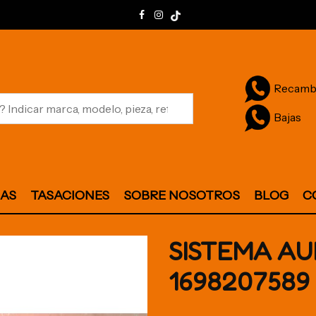
Recamb
Bajas
JAS
TASACIONES
SOBRE NOSOTROS
BLOG
C
SISTEMA AU
1698207589