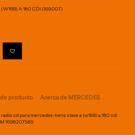
169) A 180 CDI (169.007)
 de producto
Acerca de MERCEDES
 radio cd para mercedes-benz clase a (w169) a 180 cdi
IAM 1698207589