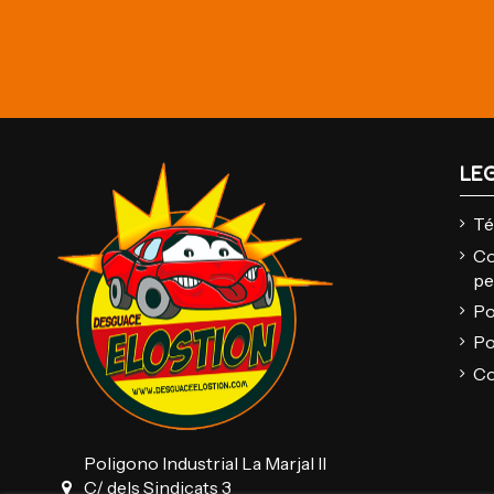
LE
Té
Co
pe
Po
Po
Co
Poligono Industrial La Marjal II
C/ dels Sindicats 3