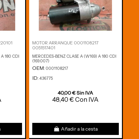
20101
MOTOR ARRANQUE 0001108217
SAL
0051517401
A 180 CDI
MERCEDES-BENZ CLASE A (W169) A 180 CDI
MERC
(169.007)
(169.
OEM:
OE
0001108217
ID:
ID:
436775
4
40,00 € Sin IVA
A
48,40 € Con IVA
a
Añadir a la cesta