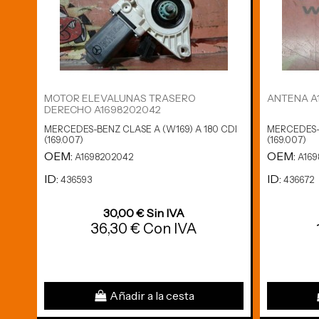
MOTOR ELEVALUNAS TRASERO
ANTENA A
DERECHO A1698202042
MERCEDES-BENZ CLASE A (W169) A 180 CDI
MERCEDES-B
(169.007)
(169.007)
OEM:
OEM:
A1698202042
A169
ID:
ID:
436593
436672
30,00 € Sin IVA
36,30 € Con IVA
Añadir a la cesta