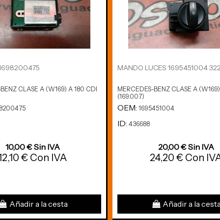
1698200475
MANDO LUCES 1695451004 322
ENZ CLASE A (W169) A 180 CDI
MERCEDES-BENZ CLASE A (W169) 
(169.007)
OEM:
8200475
1695451004
ID:
436688
10,00 € Sin IVA
20,00 € Sin IVA
12,10 € Con IVA
24,20 € Con IV
Añadir a la cesta
Añadir a la cest