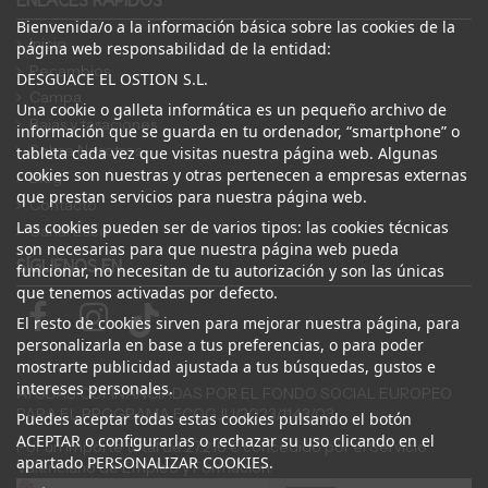
ENLACES RÁPIDOS
Bienvenida/o a la información básica sobre las cookies de la
Inicio
página web responsabilidad de la entidad:
Recambios
DESGUACE EL OSTION S.L.
Campa
Una cookie o galleta informática es un pequeño archivo de
Bajas y tasaciones
información que se guarda en tu ordenador, “smartphone” o
Sobre Nosotros
tableta cada vez que visitas nuestra página web. Algunas
cookies son nuestras y otras pertenecen a empresas externas
Blog
que prestan servicios para nuestra página web.
Contacto
Las cookies pueden ser de varios tipos: las cookies técnicas
Canal Ético
son necesarias para que nuestra página web pueda
SÍGUENOS EN
funcionar, no necesitan de tu autorización y son las únicas
que tenemos activadas por defecto.
El resto de cookies sirven para mejorar nuestra página, para
personalizarla en base a tus preferencias, o para poder
mostrarte publicidad ajustada a tus búsquedas, gustos e
intereses personales.
AYUDAS COFINANCIADAS POR EL FONDO SOCIAL EUROPEO
PARA EL PROGRAMA ECOGJU/2023/1143/03
Puedes aceptar todas estas cookies pulsando el botón
ACEPTAR o configurarlas o rechazar su uso clicando en el
Por un importe total de 27.216 € concedido por el Servicio
apartado PERSONALIZAR COOKIES.
Valenciano de Empleo y Formación.