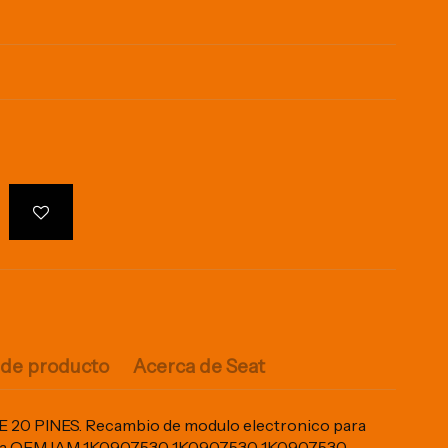
 de producto
Acerca de Seat
0 PINES. Recambio de modulo electronico para
rencia OEM IAM 1K0907530 1K0907530 1K0907530