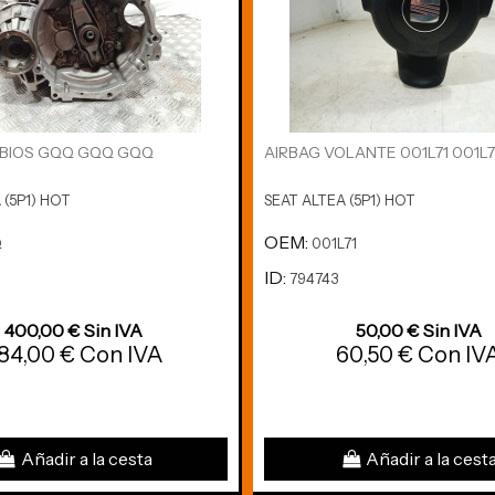
BIOS GQQ GQQ GQQ
AIRBAG VOLANTE 001L71 001L71
 (5P1) HOT
SEAT ALTEA (5P1) HOT
OEM:
Q
001L71
ID:
794743
400,00 € Sin IVA
50,00 € Sin IVA
84,00 € Con IVA
60,50 € Con IV
Añadir a la cesta
Añadir a la cest