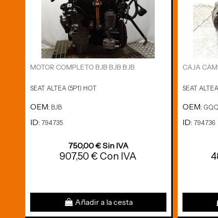
MOTOR COMPLETO BJB BJB BJB
CAJA CAM
SEAT ALTEA (5P1) HOT
SEAT ALTEA
OEM:
OEM:
BJB
GQ
ID:
ID:
794735
794736
750,00 € Sin IVA
907,50 € Con IVA
4
Añadir a la cesta