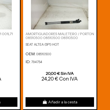
 001L71
AMORTIGUADORES MALETERO / PORTON
CAJA
08510500 08510500 08510500
1K09
SEAT ALTEA (5P1) HOT
SEAT
OEM:
OE
08510500
ID:
ID:
794754
7
20,00 € Sin IVA
A
24,20 € Con IVA
a
Añadir a la cesta