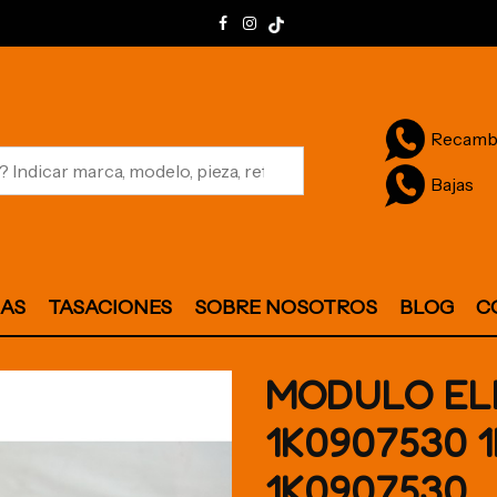
Recamb
Bajas
JAS
TASACIONES
SOBRE NOSOTROS
BLOG
C
MODULO EL
1K0907530 
1K0907530