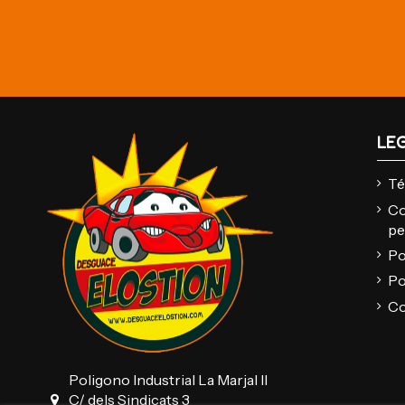
LE
Té
Co
pe
Po
Po
Co
Poligono Industrial La Marjal II
C/ dels Sindicats 3