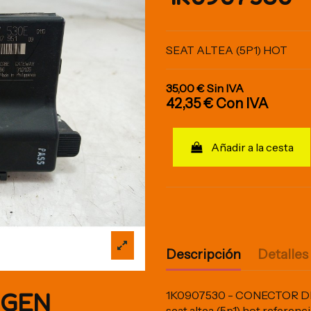
SEAT ALTEA (5P1) HOT
35,00 €
Sin IVA
42,35 €
Con IVA
Añadir a la cesta
Descripción
Detalles
IGEN
1K0907530 - CONECTOR DE 2
seat altea (5p1) hot refe