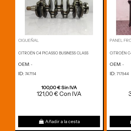
CIGUEÑAL
PANEL FR
CITROËN C4 PICASSO BUSINESS CLASS
CITROËN C4
OEM:
OEM:
-
-
ID:
ID:
747114
717944
100,00 € Sin IVA
121,00 € Con IVA
Añadir a la cesta