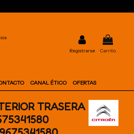
ios
Registrarse
Carrito
ONTACTO
CANAL ÉTICO
OFERTAS
TERIOR TRASERA
75341580
 9675341580