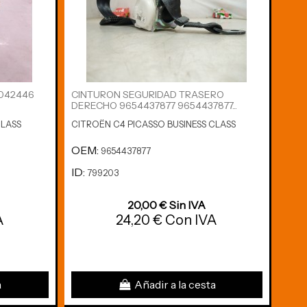
042446
CINTURON SEGURIDAD TRASERO
CIN
DERECHO 9654437877 9654437877...
DERE
CLASS
CITROËN C4 PICASSO BUSINESS CLASS
CITR
OEM:
OE
9654437877
ID:
ID:
799203
7
20,00 € Sin IVA
A
24,20 € Con IVA
a
Añadir a la cesta