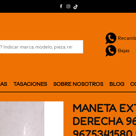
Recamb
Bajas
JAS
TASACIONES
SOBRE NOSOTROS
BLOG
C
MANETA EX
DERECHA 96
9675341580