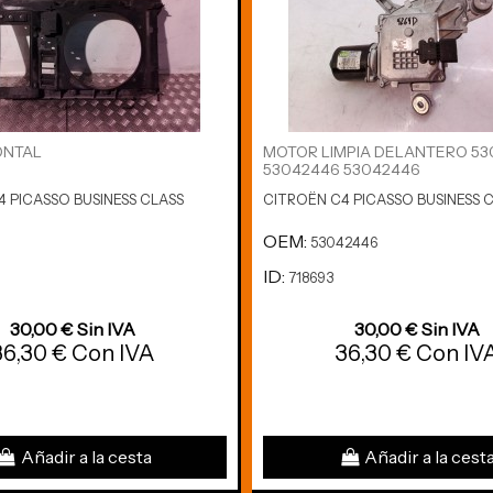
ONTAL
MOTOR LIMPIA DELANTERO 53
53042446 53042446
 PICASSO BUSINESS CLASS
CITROËN C4 PICASSO BUSINESS 
OEM:
53042446
ID:
718693
30,00 € Sin IVA
30,00 € Sin IVA
36,30 € Con IVA
36,30 € Con IV
Añadir a la cesta
Añadir a la cest