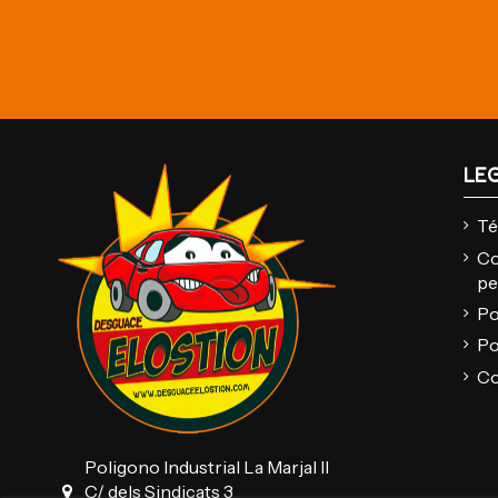
LE
Té
Co
pe
Po
Po
Co
Poligono Industrial La Marjal II
C/ dels Sindicats 3