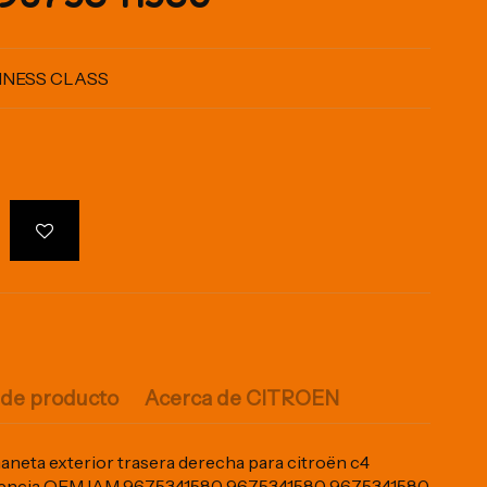
INESS CLASS
 de producto
Acerca de CITROEN
eta exterior trasera derecha para citroën c4
ferencia OEM IAM 9675341580 9675341580 9675341580