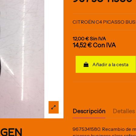
CITROËN C4 PICASSO BUS
12,00 €
Sin IVA
14,52 €
Con IVA
Añadir a la cesta
Descripción
Detalles
IGEN
9675341580. Recambio de man
picasso business class re