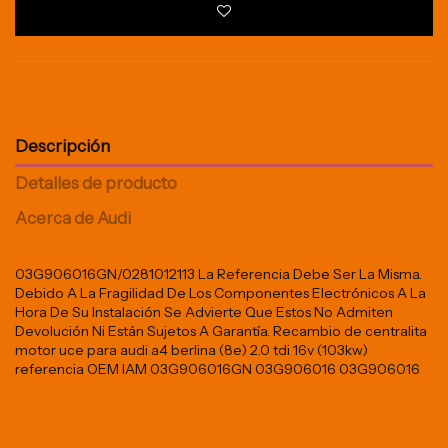
Descripción
Detalles de producto
Acerca de Audi
03G906016GN/0281012113 La Referencia Debe Ser La Misma.
Debido A La Fragilidad De Los Componentes Electrónicos A La
Hora De Su Instalación Se Advierte Que Estos No Admiten
Devolución Ni Están Sujetos A Garantía. Recambio de centralita
motor uce para audi a4 berlina (8e) 2.0 tdi 16v (103kw)
referencia OEM IAM 03G906016GN 03G906016 03G906016