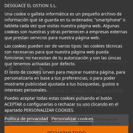
Recambios
DESGUACE EL OSTION S.L.
Campa
Una cookie o galleta informática es un pequeño archivo de
Bajas y tasaciones
información que se guarda en tu ordenador, “smartphone” o
Sobre Nosotros
tableta cada vez que visitas nuestra página web. Algunas
cookies son nuestras y otras pertenecen a empresas externas
Blog
que prestan servicios para nuestra página web.
Contacto
Las cookies pueden ser de varios tipos: las cookies técnicas
Canal Ético
son necesarias para que nuestra página web pueda
SÍGUENOS EN
funcionar, no necesitan de tu autorización y son las únicas
que tenemos activadas por defecto.
El resto de cookies sirven para mejorar nuestra página, para
personalizarla en base a tus preferencias, o para poder
mostrarte publicidad ajustada a tus búsquedas, gustos e
intereses personales.
AYUDAS COFINANCIADAS POR EL FONDO SOCIAL EUROPEO
PARA EL PROGRAMA ECOGJU/2023/1143/03
Puedes aceptar todas estas cookies pulsando el botón
ACEPTAR o configurarlas o rechazar su uso clicando en el
Por un importe total de 27.216 € concedido por el Servicio
apartado PERSONALIZAR COOKIES.
Valenciano de Empleo y Formación.
Política de privacidad
Personalizar cookies