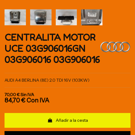
CENTRALITA MOTOR
UCE 03G906016GN
03G906016 03G906016
AUDI A4 BERLINA (8E) 2.0 TDI 16V (103KW)
70,00 €
Sin IVA
84,70 €
Con IVA
Añadir a la cesta