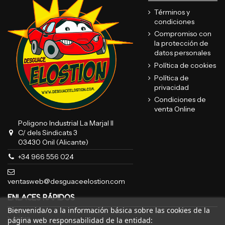
Términos y
condiciones
Compromiso con
la protección de
datos personales
Política de cookies
Política de
privacidad
Condiciones de
venta Online
Poligono Industrial La Marjal II
C/ dels Sindicats 3
03430 Onil (Alicante)
+34 966 556 024
ventasweb@desguaceelostion.com
ENLACES RÁPIDOS
Bienvenida/o a la información básica sobre las cookies de la
Inicio
página web responsabilidad de la entidad: