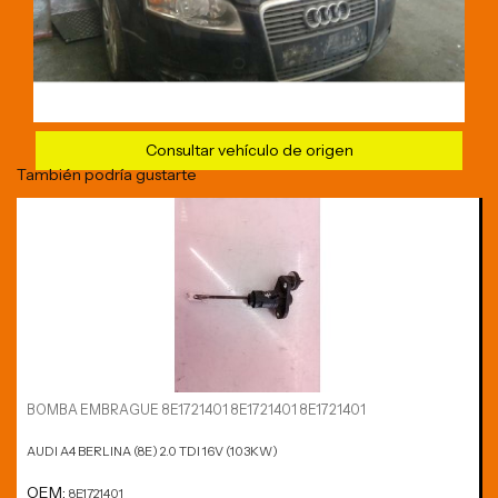
Consultar vehículo de origen
También podría gustarte
BOMBA EMBRAGUE 8E1721401 8E1721401 8E1721401
AUDI A4 BERLINA (8E) 2.0 TDI 16V (103KW)
OEM:
8E1721401