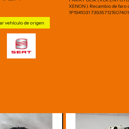
XENON ). Recambio de faro de
1P1941031 739357121507401
ar vehículo de origen