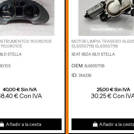
NSTRUMENTOS 110080105
MOTOR LIMPIA TRASERO 6L695
 110080105
6L6955711B 6L6955711B
(6L1) STELLA
SEAT IBIZA (6L1) STELLA
OEM:
80105
6L6955711B
ID:
744236
40,00 € Sin IVA
25,00 € Sin IVA
48,40 € Con IVA
30,25 € Con IV
Añadir a la cesta
Añadir a la cest