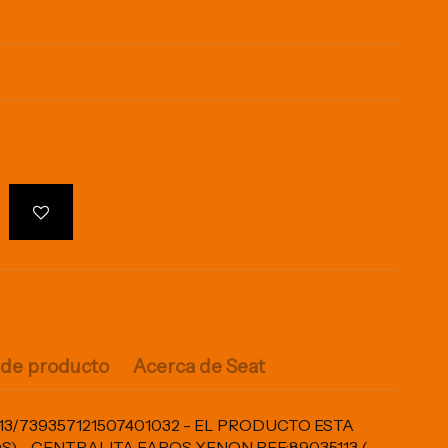
 de producto
Acerca de Seat
113/739357121507401032 - EL PRODUCTO ESTA
S) - CENTRALITA FAROS XENON REF:89035113 (