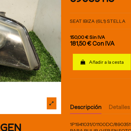
SEAT IBIZA (6L1) STELLA
150,00 €
Sin IVA
181,50 €
Con IVA
Añadir a la cesta
Descripción
Detalles
IGEN
1P1941031/01100DC/89035
PARA PULIR (VER EN FOTO