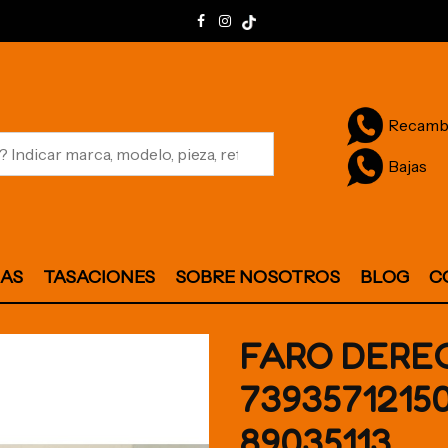
Recamb
Bajas
JAS
TASACIONES
SOBRE NOSOTROS
BLOG
C
FARO DEREC
7393571215
89035113