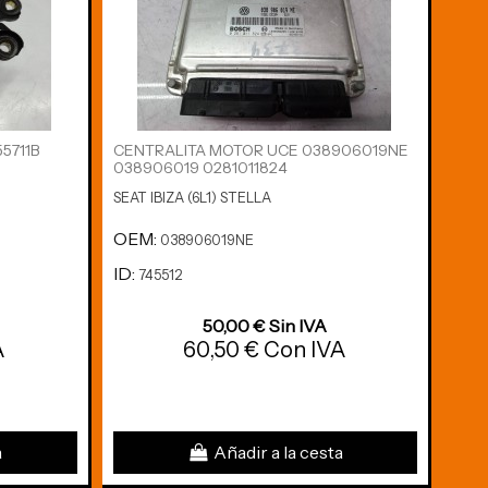
5711B
CENTRALITA MOTOR UCE 038906019NE
MOT
038906019 0281011824
DERE
SEAT IBIZA (6L1) STELLA
SEAT 
OEM:
OE
038906019NE
ID:
ID:
745512
7
50,00 € Sin IVA
A
60,50 € Con IVA
a
Añadir a la cesta