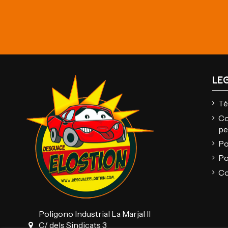
LE
Té
Co
pe
Po
Po
Co
Poligono Industrial La Marjal II
C/ dels Sindicats 3