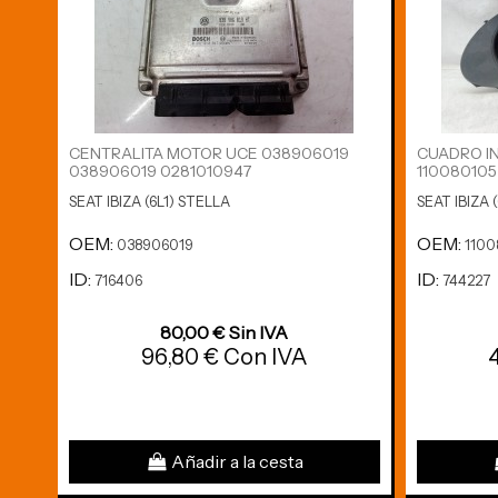
CENTRALITA MOTOR UCE 038906019
CUADRO I
038906019 0281010947
110080105
SEAT IBIZA (6L1) STELLA
SEAT IBIZA 
OEM:
OEM:
038906019
1100
ID:
ID:
716406
744227
80,00 € Sin IVA
96,80 € Con IVA
Añadir a la cesta