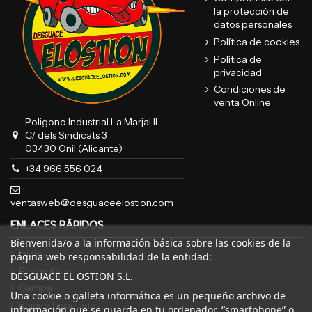
la protección de
datos personales
Política de cookies
Política de
privacidad
Condiciones de
venta Online
Poligono Industrial La Marjal II
C/ dels Sindicats 3
03430 Onil (Alicante)
+34 966 556 024
ventasweb@desguaceelostion.com
ENLACES RÁPIDOS
Bienvenida/o a la información básica sobre las cookies de la
Inicio
página web responsabilidad de la entidad:
Recambios
DESGUACE EL OSTION S.L.
Campa
Una cookie o galleta informática es un pequeño archivo de
Bajas y tasaciones
información que se guarda en tu ordenador, “smartphone” o