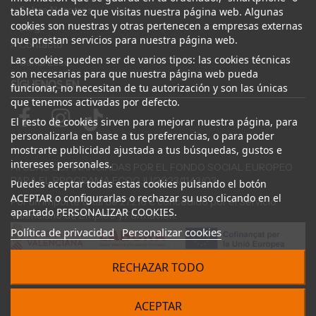
Sobre Nosotros
tableta cada vez que visitas nuestra página web. Algunas
cookies son nuestras y otras pertenecen a empresas externas
Blog
que prestan servicios para nuestra página web.
Contacto
Las cookies pueden ser de varios tipos: las cookies técnicas
Canal Ético
son necesarias para que nuestra página web pueda
SÍGUENOS EN
funcionar, no necesitan de tu autorización y son las únicas
que tenemos activadas por defecto.
El resto de cookies sirven para mejorar nuestra página, para
personalizarla en base a tus preferencias, o para poder
mostrarte publicidad ajustada a tus búsquedas, gustos e
intereses personales.
AYUDAS COFINANCIADAS POR EL FONDO SOCIAL EUROPEO
PARA EL PROGRAMA ECOGJU/2023/1143/03
Puedes aceptar todas estas cookies pulsando el botón
ACEPTAR o configurarlas o rechazar su uso clicando en el
Por un importe total de 27.216 € concedido por el Servicio
apartado PERSONALIZAR COOKIES.
Valenciano de Empleo y Formación.
Política de privacidad
Personalizar cookies
RECHAZAR TODO
© 2024 Desguace ElOstion. Todos los derechos reservados |
ACEPTAR
Desarrollado por
Seintosoft