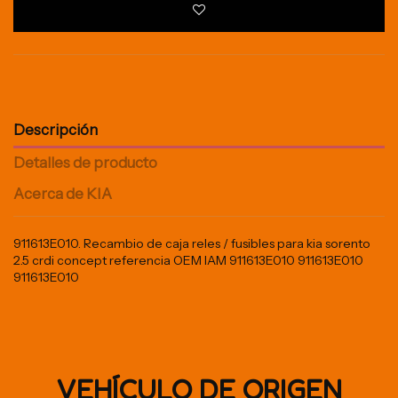
Descripción
Detalles de producto
Acerca de KIA
911613E010. Recambio de caja reles / fusibles para kia sorento
2.5 crdi concept referencia OEM IAM 911613E010 911613E010
911613E010
VEHÍCULO DE ORIGEN