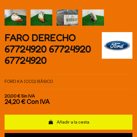
FARO DERECHO
67724920 67724920
67724920
FORD KA (CCQ) BÁSICO
20,00 €
Sin IVA
24,20 €
Con IVA
Añadir a la cesta