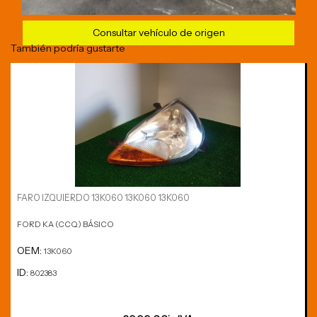
Consultar vehículo de origen
También podría gustarte
FARO IZQUIERDO 13K060 13K060 13K060
FORD KA (CCQ) BÁSICO
OEM:
13K060
ID:
802383