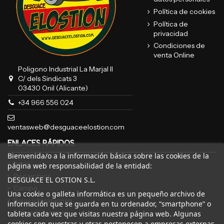
Política de cookies
Política de
privacidad
Condiciones de
venta Online
Poligono Industrial La Marjal II
C/ dels Sindicats 3
03430 Onil (Alicante)
+34 966 556 024
ventasweb@desguaceelostion.com
ENLACES RÁPIDOS
Bienvenida/o a la información básica sobre las cookies de la
Inicio
página web responsabilidad de la entidad:
Recambios
DESGUACE EL OSTION S.L.
Campa
Una cookie o galleta informática es un pequeño archivo de
Bajas y tasaciones
información que se guarda en tu ordenador, “smartphone” o
Sobre Nosotros
tableta cada vez que visitas nuestra página web. Algunas
cookies son nuestras y otras pertenecen a empresas externas