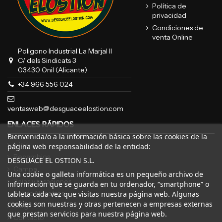
Política de
privacidad
Condiciones de
venta Online
Poligono Industrial La Marjal II
C/ dels Sindicats 3
03430 Onil (Alicante)
+34 966 556 024
ventasweb@desguaceelostion.com
ENLACES RÁPIDOS
Bienvenida/o a la información básica sobre las cookies de la
Inicio
página web responsabilidad de la entidad:
Recambios
DESGUACE EL OSTION S.L.
Campa
Una cookie o galleta informática es un pequeño archivo de
Bajas y tasaciones
información que se guarda en tu ordenador, “smartphone” o
Sobre Nosotros
tableta cada vez que visitas nuestra página web. Algunas
cookies son nuestras y otras pertenecen a empresas externas
Blog
que prestan servicios para nuestra página web.
Contacto