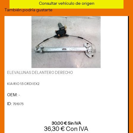
Consultar vehículo de origen
También podría gustarte
ELEVALUNAS DELANTERO DERECHO
KIA RIO 1.5 CRDI EX2
OEM:
-
ID:
791975
30,00 € Sin IVA
36,30 € Con IVA