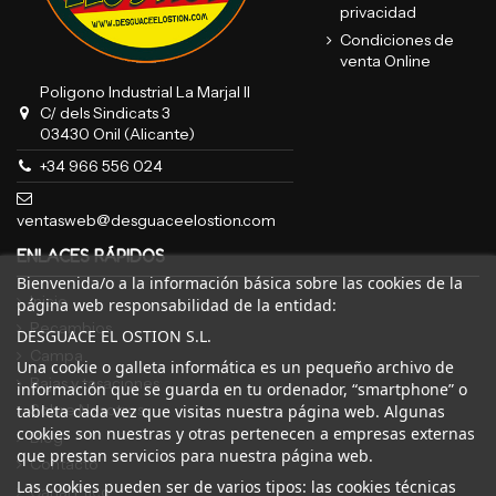
privacidad
Condiciones de
venta Online
Poligono Industrial La Marjal II
C/ dels Sindicats 3
03430 Onil (Alicante)
+34 966 556 024
ventasweb@desguaceelostion.com
ENLACES RÁPIDOS
Bienvenida/o a la información básica sobre las cookies de la
Inicio
página web responsabilidad de la entidad:
Recambios
DESGUACE EL OSTION S.L.
Campa
Una cookie o galleta informática es un pequeño archivo de
Bajas y tasaciones
información que se guarda en tu ordenador, “smartphone” o
Sobre Nosotros
tableta cada vez que visitas nuestra página web. Algunas
cookies son nuestras y otras pertenecen a empresas externas
Blog
que prestan servicios para nuestra página web.
Contacto
Las cookies pueden ser de varios tipos: las cookies técnicas
Canal Ético