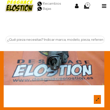
Recambios
0
Bajas