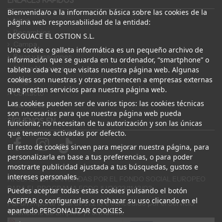
ENLACES RÁPIDOS
Bienvenida/o a la información básica sobre las cookies de la
Inicio
página web responsabilidad de la entidad:
Recambios
DESGUACE EL OSTION S.L.
Campa
Una cookie o galleta informática es un pequeño archivo de
Bajas y tasaciones
información que se guarda en tu ordenador, “smartphone” o
Sobre Nosotros
tableta cada vez que visitas nuestra página web. Algunas
cookies son nuestras y otras pertenecen a empresas externas
Blog
que prestan servicios para nuestra página web.
Contacto
Las cookies pueden ser de varios tipos: las cookies técnicas
Canal Ético
son necesarias para que nuestra página web pueda
SÍGUENOS EN
funcionar, no necesitan de tu autorización y son las únicas
que tenemos activadas por defecto.
El resto de cookies sirven para mejorar nuestra página, para
personalizarla en base a tus preferencias, o para poder
mostrarte publicidad ajustada a tus búsquedas, gustos e
intereses personales.
AYUDAS COFINANCIADAS POR EL FONDO SOCIAL EUROPEO
PARA EL PROGRAMA ECOGJU/2023/1143/03
Puedes aceptar todas estas cookies pulsando el botón
ACEPTAR o configurarlas o rechazar su uso clicando en el
Por un importe total de 27.216 € concedido por el Servicio
apartado PERSONALIZAR COOKIES.
Valenciano de Empleo y Formación.