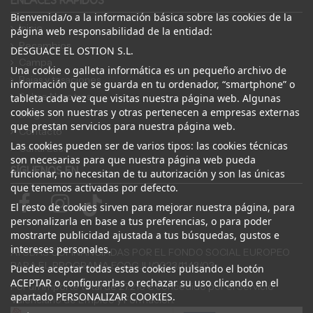
ENLACES RÁPIDOS
Bienvenida/o a la información básica sobre las cookies de la
Inicio
página web responsabilidad de la entidad:
Recambios
DESGUACE EL OSTION S.L.
Campa
Una cookie o galleta informática es un pequeño archivo de
Bajas y tasaciones
información que se guarda en tu ordenador, “smartphone” o
Sobre Nosotros
tableta cada vez que visitas nuestra página web. Algunas
cookies son nuestras y otras pertenecen a empresas externas
Blog
que prestan servicios para nuestra página web.
Contacto
Las cookies pueden ser de varios tipos: las cookies técnicas
Canal Ético
son necesarias para que nuestra página web pueda
SÍGUENOS EN
funcionar, no necesitan de tu autorización y son las únicas
que tenemos activadas por defecto.
El resto de cookies sirven para mejorar nuestra página, para
personalizarla en base a tus preferencias, o para poder
mostrarte publicidad ajustada a tus búsquedas, gustos e
intereses personales.
AYUDAS COFINANCIADAS POR EL FONDO SOCIAL EUROPEO
PARA EL PROGRAMA ECOGJU/2023/1143/03
Puedes aceptar todas estas cookies pulsando el botón
ACEPTAR o configurarlas o rechazar su uso clicando en el
Por un importe total de 27.216 € concedido por el Servicio
apartado PERSONALIZAR COOKIES.
Valenciano de Empleo y Formación.