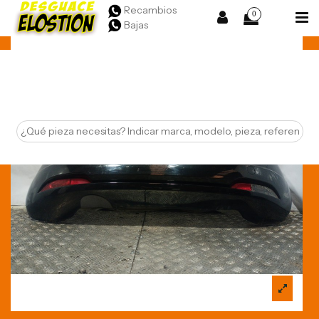
Recambios
0
Bajas