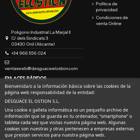
Política de
privacidad
Condiciones de
venta Online
Poligono Industrial La Marjal II
C/ dels Sindicats 3
03430 Onil (Alicante)
+34 966 556 024
ventasweb@desguaceelostion.com
ENLACES RÁPIDOS
Bienvenida/o a la información básica sobre las cookies de la
Inicio
página web responsabilidad de la entidad:
Recambios
DESGUACE EL OSTION S.L.
Campa
Una cookie o galleta informática es un pequeño archivo de
Bajas y tasaciones
información que se guarda en tu ordenador, “smartphone” o
Sobre Nosotros
tableta cada vez que visitas nuestra página web. Algunas
cookies son nuestras y otras pertenecen a empresas externas
Blog
que prestan servicios para nuestra página web.
Contacto