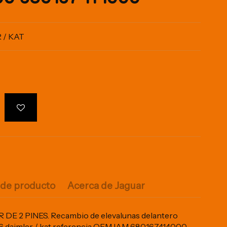
 / KAT
 de producto
Acerca de Jaguar
E 2 PINES. Recambio de elevalunas delantero
3.6 daimler / kat referencia OEM IAM 680167414000