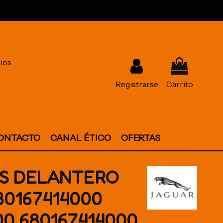
ios
Registrarse
Carrito
ONTACTO
CANAL ÉTICO
OFERTAS
S DELANTERO
0167414000
00 680167414000