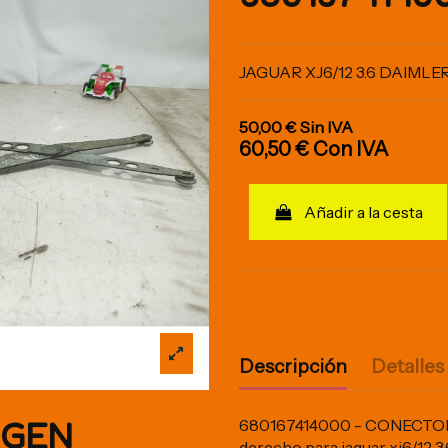
JAGUAR XJ6/12 3.6 DAIMLER
50,00 €
Sin IVA
60,50 €
Con IVA
Añadir a la cesta
Descripción
Detalles
IGEN
680167414000 - CONECTOR D
derecho para jaguar xj6/12 