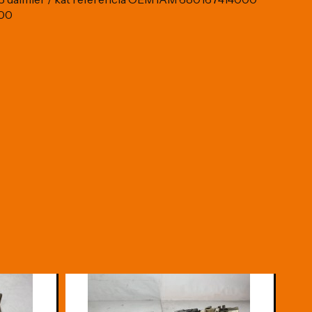
00
-10%