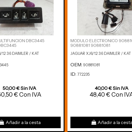
LTIFUNCION DBC3445
MODULO ELECTRONICO 90881
DBC3445
90881081 90881081
12 3.6 DAIMLER / KAT
JAGUAR XJ6/12 3.6 DAIMLER / KAT
OEM:
3445
90881081
ID:
772235
50,00 € Sin IVA
40,00 € Sin IVA
60,50 € Con IVA
48,40 € Con IV
Añadir a la cesta
Añadir a la cest