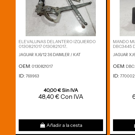
ELEVALUNAS DELANTERO IZQUIERDO
MANDO MU
0130821017 0130821017...
DBC3445 
JAGUAR XJ6/12 3.6 DAIMLER / KAT
JAGUAR XJ6/
OEM:
OEM:
0130821017
DBC
ID:
ID:
769963
770002
40,00 € Sin IVA
48,40 € Con IVA
Añadir a la cesta