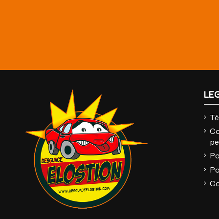
LE
Té
Co
pe
Po
Po
Co