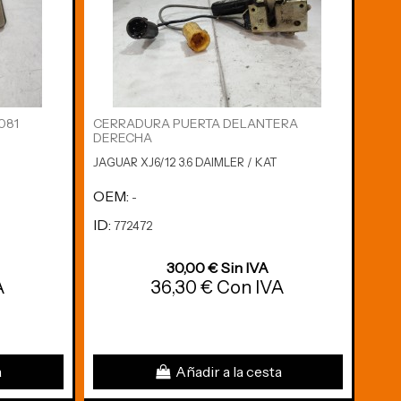
081
CERRADURA PUERTA DELANTERA
DERECHA
MOT
JAGUAR XJ6/12 3.6 DAIMLER / KAT
9DP
OEM:
JAGU
-
ID:
772472
OE
ID:
7
30,00 € Sin IVA
A
36,30 € Con IVA
a
Añadir a la cesta