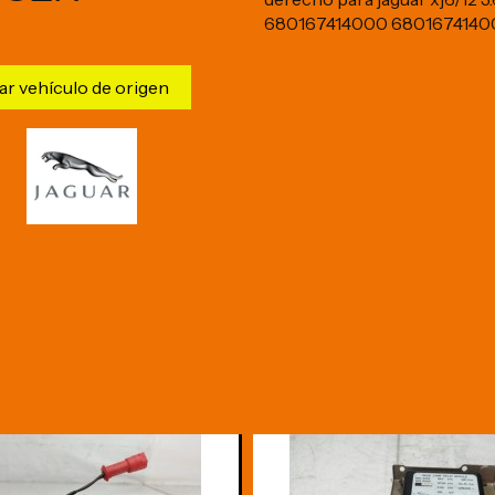
680167414000 6801674140
ar vehículo de origen