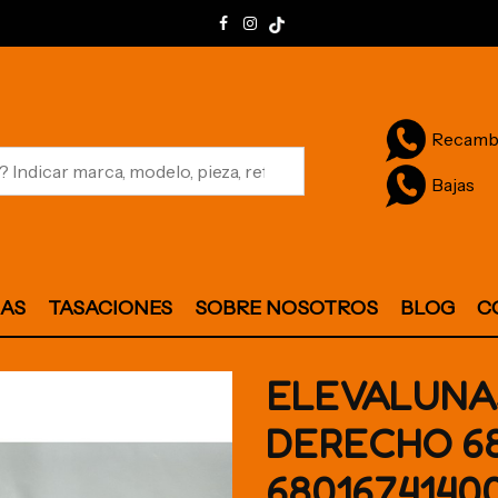
Recamb
Bajas
JAS
TASACIONES
SOBRE NOSOTROS
BLOG
C
ELEVALUNA
DERECHO 68
6801674140