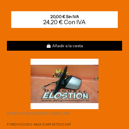
20,00 € Sin IVA
24,20 € Con IVA
Añadir a la cesta
RETROVISOR IZQUIERDO GRIS PLATA
FORD FOCUS C-MAX (CAP) 1.6 TDCI CAT