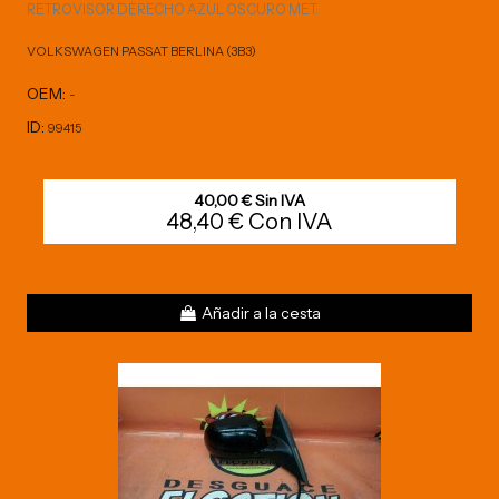
RETROVISOR DERECHO AZUL OSCURO MET.
VOLKSWAGEN PASSAT BERLINA (3B3)
OEM:
-
ID:
99415
40,00 € Sin IVA
48,40 € Con IVA
Añadir a la cesta