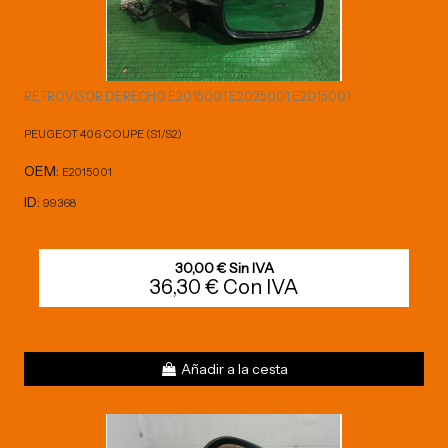
RETROVISOR DERECHO E2015001 E2025001 E2015001
PEUGEOT 406 COUPE (S1/S2)
OEM:
E2015001
ID:
99368
30,00 € Sin IVA
36,30 € Con IVA
Añadir a la cesta