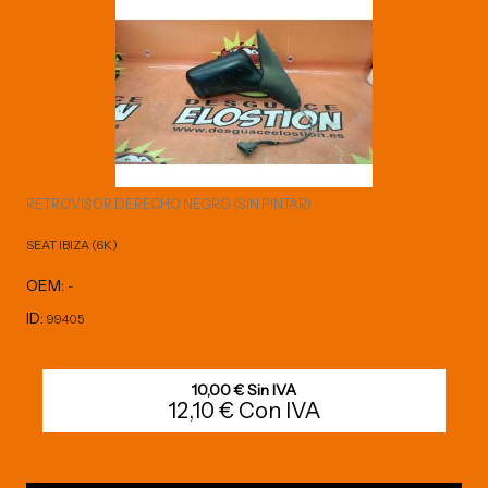
RETROVISOR DERECHO NEGRO (SIN PINTAR)
SEAT IBIZA (6K)
OEM:
-
ID:
99405
10,00 € Sin IVA
12,10 € Con IVA