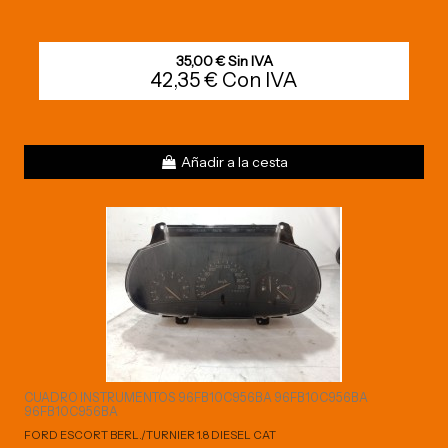
35,00 € Sin IVA
42,35 € Con IVA
Añadir a la cesta
CUADRO INSTRUMENTOS 96FB10C956BA 96FB10C956BA
96FB10C956BA
FORD ESCORT BERL./TURNIER 1.8 DIESEL CAT