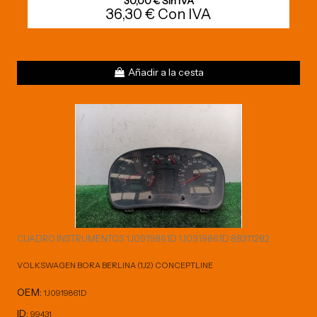
30,00 € Sin IVA
36,30 € Con IVA
Añadir a la cesta
CUADRO INSTRUMENTOS 1J0919861D 1J0919861D 88311282
VOLKSWAGEN BORA BERLINA (1J2) CONCEPTLINE
OEM:
1J0919861D
ID:
99431