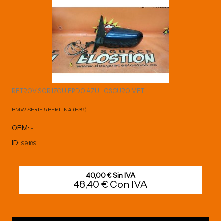
RETROVISOR IZQUIERDO AZUL OSCURO MET.
BMW SERIE 5 BERLINA (E39)
OEM:
-
ID:
99189
40,00 € Sin IVA
48,40 € Con IVA