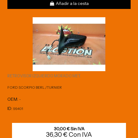
Añadir a la cesta
RETROVISOR IZQUIERDO MORADO MET.
FORD SCORPIO BERL./TURNIER
OEM:
-
ID:
99401
30,00 € Sin IVA
36,30 € Con IVA