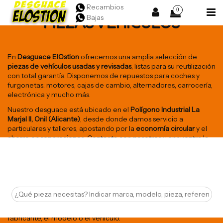
Recambios
0
Bajas
PIEZAS VEHÍCULOS
En
Desguace ElOstion
ofrecemos una amplia selección de
piezas de vehículos usadas y revisadas
, listas para su reutilización
con total garantía. Disponemos de repuestos para coches y
furgonetas: motores, cajas de cambio, alternadores, carrocería,
electrónica y mucho más.
Nuestro desguace está ubicado en el
Polígono Industrial La
Marjal II, Onil (Alicante)
, desde donde damos servicio a
particulares y talleres, apostando por la
economía circular
y el
ahorro en reparaciones. Contacta con nosotros y encuentra la
pieza que necesitas al mejor precio.
Encuentra aquí el recambio que necesitas para tu vehículo.
Puedes utilizar nuestra barra de búsuqeda lateral para filtrar por
marca, modelo, versión y categoría de la pieza, entre otros
filtros. También puedes utilitzar nuestra barra de búsqueda
avanzada situada bajo el menú e introducir la referencia del
fabricante, el modelo o el vehículo.