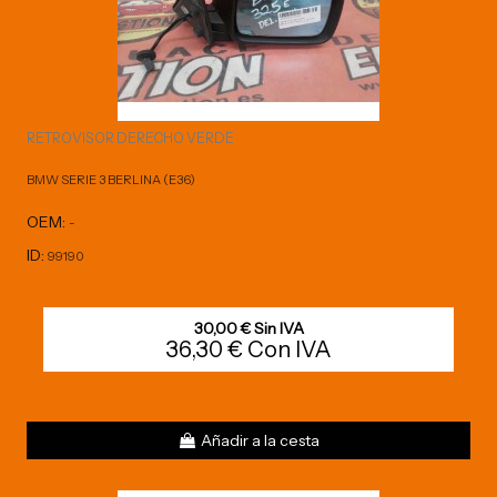
RETROVISOR DERECHO VERDE
BMW SERIE 3 BERLINA (E36)
OEM:
-
ID:
99190
30,00 € Sin IVA
36,30 € Con IVA
Añadir a la cesta