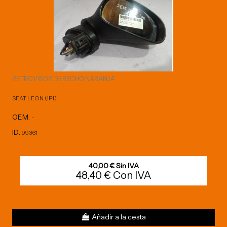
RETROVISOR DERECHO NARANJA
SEAT LEON (1P1)
OEM:
-
ID:
99361
40,00 € Sin IVA
48,40 € Con IVA
Añadir a la cesta