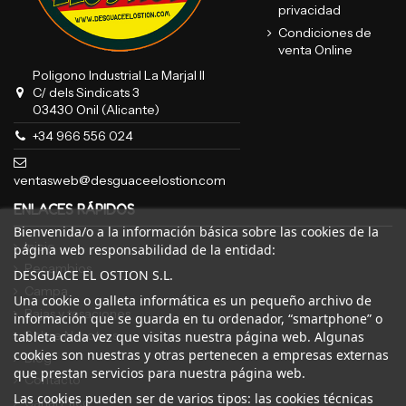
privacidad
Condiciones de
venta Online
Poligono Industrial La Marjal II
C/ dels Sindicats 3
03430 Onil (Alicante)
+34 966 556 024
ventasweb@desguaceelostion.com
ENLACES RÁPIDOS
Bienvenida/o a la información básica sobre las cookies de la
Inicio
página web responsabilidad de la entidad:
Recambios
DESGUACE EL OSTION S.L.
Campa
Una cookie o galleta informática es un pequeño archivo de
Bajas y tasaciones
información que se guarda en tu ordenador, “smartphone” o
Sobre Nosotros
tableta cada vez que visitas nuestra página web. Algunas
cookies son nuestras y otras pertenecen a empresas externas
Blog
que prestan servicios para nuestra página web.
Contacto
Las cookies pueden ser de varios tipos: las cookies técnicas
Canal Ético