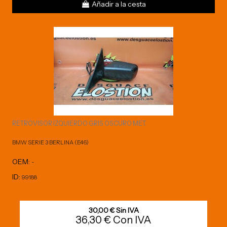
Añadir a la cesta
RETROVISOR IZQUIERDO GRIS OSCURO MET.
BMW SERIE 3 BERLINA (E46)
OEM:
-
ID:
99188
30,00 € Sin IVA
36,30 € Con IVA