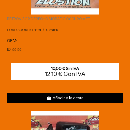
RETROVISOR DERECHO MORADO OSCURO MET.
FORD SCORPIO BERL./TURNIER
OEM:
-
ID:
99192
10,00 € Sin IVA
12,10 € Con IVA
Añadir a la cesta