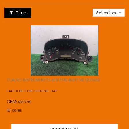
Filtrar
Seleccione
CUADRO INSTRUMENTOS 46817749 46817749 1290689
FIAT DOBLO (119) 1.9 DIESEL CAT
OEM:
46817749
ID:
99488