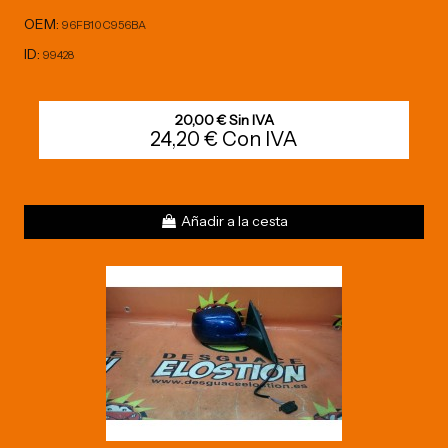
OEM:
96FB10C956BA
ID:
99428
20,00 € Sin IVA
24,20 € Con IVA
Añadir a la cesta