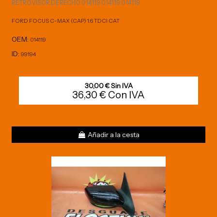
RETROVISOR DERECHO 014119 014119 014119
FORD FOCUS C-MAX (CAP) 1.6 TDCI CAT
OEM:
014119
ID:
99194
30,00 € Sin IVA
36,30 € Con IVA
Añadir a la cesta