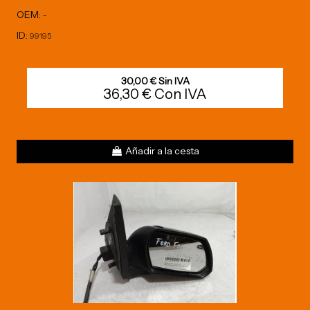
OEM:
-
ID:
99195
30,00 € Sin IVA
36,30 € Con IVA
Añadir a la cesta