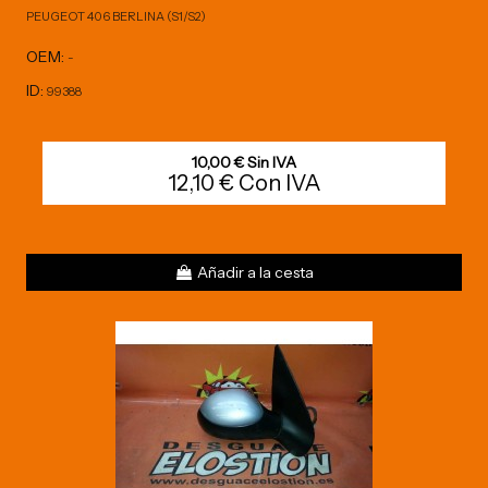
PEUGEOT 406 BERLINA (S1/S2)
OEM:
-
ID:
99388
10,00 € Sin IVA
12,10 € Con IVA
Añadir a la cesta