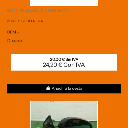
RETROVISOR DERECHO GRIS PLATA
PEUGEOT 206 BERLINA
OEM:
-
ID:
99369
20,00 € Sin IVA
24,20 € Con IVA
Añadir a la cesta