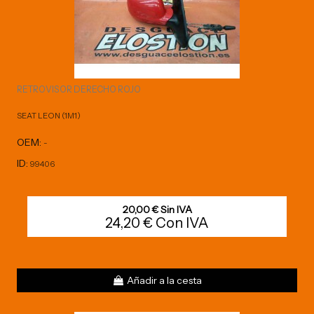
RETROVISOR DERECHO ROJO
SEAT LEON (1M1)
OEM:
-
ID:
99406
20,00 € Sin IVA
24,20 € Con IVA
Añadir a la cesta