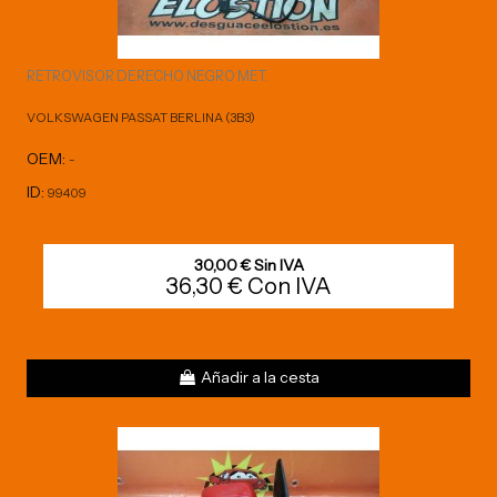
RETROVISOR DERECHO NEGRO MET.
VOLKSWAGEN PASSAT BERLINA (3B3)
OEM:
-
ID:
99409
30,00 € Sin IVA
36,30 € Con IVA
Añadir a la cesta